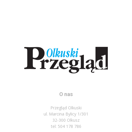
O nas
Przegląd Olkuski
ul. Marcina Bylicy 1/301
32-300 Olkusz
tel: 504 178 786