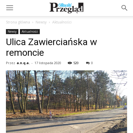
Strona główna
Newsy
Aktualności
Newsy
Aktualności
Ulica Zawierciańska w
remoncie
Przez
a.n.q.a.
-
17 listopada 2020
520
0