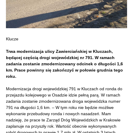
Klucze
Trwa modernizacja ulicy Zawierciańskiej w Kluczach,
będącej częścią drogi wojewódzkiej nr 791.
W ramach
zadania zostanie zmodernizowany odcinek o długości 1,6
km. Prace powinny się zakończyć w połowie grudnia tego
roku.
Modernizacja drogi wojewódzkiej 791 w Kluczach od ronda do
przejazdu kolejowego w Osadzie idzie pełną parą. W ramach
zadania zostanie zmodernizowana droga wojewódzka numer
791 na długości 1,6 km. – W tym roku nie będzie możliwe
wykonanie przebudowy ronda i nowych nasadzeń. Mam
nadzieję, że prace te Zarząd Dróg Wojewódzkich w Krakowie
zaplanuje na przyszły rok. Wartość obecnie wykonywanych
robót drogowych to prawie 1,7 mln zł. W ostatnich 3 latach