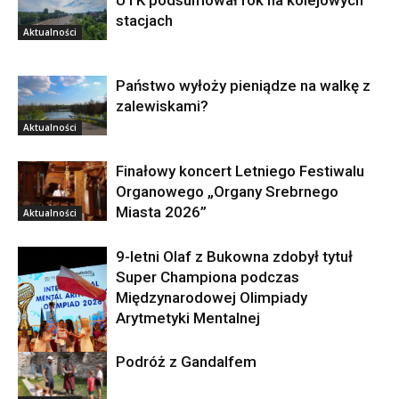
UTK podsumował rok na kolejowych
stacjach
Aktualności
Państwo wyłoży pieniądze na walkę z
zalewiskami?
Aktualności
Finałowy koncert Letniego Festiwalu
Organowego „Organy Srebrnego
Miasta 2026”
Aktualności
9-letni Olaf z Bukowna zdobył tytuł
Super Championa podczas
Międzynarodowej Olimpiady
Arytmetyki Mentalnej
Podróż z Gandalfem
Aktualności