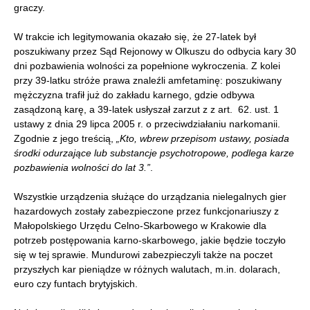
graczy.
W trakcie ich legitymowania okazało się, że 27-latek był
poszukiwany przez Sąd Rejonowy w Olkuszu do odbycia kary 30
dni pozbawienia wolności za popełnione wykroczenia. Z kolei
przy 39-latku stróże prawa znaleźli amfetaminę: poszukiwany
mężczyzna trafił już do zakładu karnego, gdzie odbywa
zasądzoną karę, a 39-latek usłyszał zarzut z z art. 62. ust. 1
ustawy z dnia 29 lipca 2005 r. o przeciwdziałaniu narkomanii.
Zgodnie z jego treścią,
„Kto, wbrew przepisom ustawy, posiada
środki odurzające lub substancje psychotropowe, podlega karze
pozbawienia wolności do lat 3.”
.
Wszystkie urządzenia służące do urządzania nielegalnych gier
hazardowych zostały zabezpieczone przez funkcjonariuszy z
Małopolskiego Urzędu Celno-Skarbowego w Krakowie dla
potrzeb postępowania karno-skarbowego, jakie będzie toczyło
się w tej sprawie. Mundurowi zabezpieczyli także na poczet
przyszłych kar pieniądze w różnych walutach, m.in. dolarach,
euro czy funtach brytyjskich.