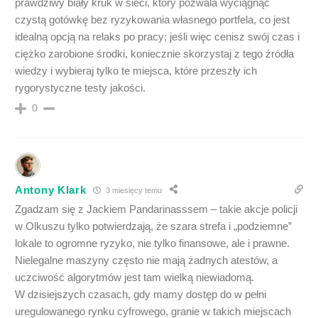
prawdziwy biały kruk w sieci, który pozwala wyciągnąć
czystą gotówkę bez ryzykowania własnego portfela, co jest
idealną opcją na relaks po pracy; jeśli więc cenisz swój czas i
ciężko zarobione środki, koniecznie skorzystaj z tego źródła
wiedzy i wybieraj tylko te miejsca, które przeszły ich
rygorystyczne testy jakości.
0
Antony Klark
3 miesięcy temu
Zgadzam się z Jackiem Pandarinasssem – takie akcje policji
w Olkuszu tylko potwierdzają, że szara strefa i „podziemne”
lokale to ogromne ryzyko, nie tylko finansowe, ale i prawne.
Nielegalne maszyny często nie mają żadnych atestów, a
uczciwość algorytmów jest tam wielką niewiadomą.
W dzisiejszych czasach, gdy mamy dostęp do w pełni
uregulowanego rynku cyfrowego, granie w takich miejscach