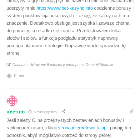
intuicyjny, a gry działają płynnie nawet na telefonie. Najbardziej
uderzyły mnie
https://www.bet-kasyno.info
codzienne bonusy i
system punktów lojalnościowych – czuję, że każdy ruch ma
znaczenie. Dodatkowo obsługa jest szybka i zawsze chętna
do pomocy, co rzadko się zdarza. Przetestowałem kilka
slotów i stołów, a funkcja podglądu statystyk naprawdę
pomaga planować strategie. Naprawdę warto sprawdzić tę
stronę!
Ostatnio edytowany 6 miesięcy temu przez DominikSikorski
0
udetuto
8 miesięcy temu
Jeśli zależy Ci na przejrzystych zestawieniach bonusów i
rankingach kasyn, kliknij
strona internetowa tutaj
– podaję ten
odnośnik, abyś mógł łatwo dotrzeć do strony pełnej