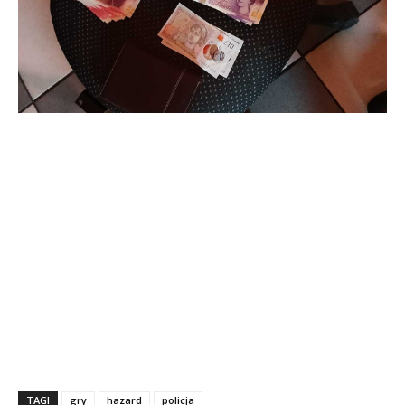
TAGI
gry
hazard
policja