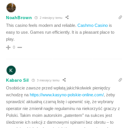
NoahBrown
2 miesięcy temu
This casino feels modern and reliable.
Cashmo Casino
is
easy to use. Games run efficiently. It is a pleasant place to
play.
0
Kabaro Sil
3 miesięcy temu
Osobiście zawsze przed wpłatą jakichkolwiek pieniędzy
wchodzę na
https://www.kasyno-polskie-online.com/
, żeby
sprawdzić aktualną czarną listę i upewnić się, że wybrany
operator nie zmienił nagle regulaminu na niekorzyść graczy z
Polski. Takim moim autorskim „patentem” na sukces jest
śledzenie ich sekcji z darmowymi spinami bez obrotu – to