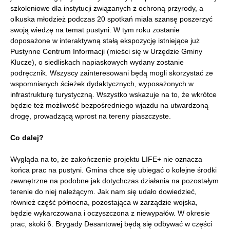
szkoleniowe dla instytucji związanych z ochroną przyrody, a
olkuska młodzież podczas 20 spotkań miała szansę poszerzyć
swoją wiedzę na temat pustyni. W tym roku zostanie
doposażone w interaktywną stałą ekspozycję istniejące już
Pustynne Centrum Informacji (mieści się w Urzędzie Gminy
Klucze), o siedliskach napiaskowych wydany zostanie
podręcznik. Wszyscy zainteresowani będą mogli skorzystać ze
wspomnianych ścieżek dydaktycznych, wyposażonych w
infrastrukturę turystyczną. Wszystko wskazuje na to, że wkrótce
będzie też możliwość bezpośredniego wjazdu na utwardzoną
drogę, prowadzącą wprost na tereny piaszczyste.
Co dalej?
Wygląda na to, że zakończenie projektu LIFE+ nie oznacza
końca prac na pustyni. Gmina chce się ubiegać o kolejne środki
zewnętrzne na podobne jak dotychczas działania na pozostałym
terenie do niej należącym. Jak nam się udało dowiedzieć,
również część północna, pozostająca w zarządzie wojska,
będzie wykarczowana i oczyszczona z niewypałów. W okresie
prac, skoki 6. Brygady Desantowej będą się odbywać w części