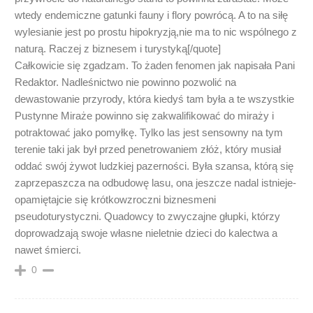
wtedy endemiczne gatunki fauny i flory powrócą. A to na siłę
wylesianie jest po prostu hipokryzją,nie ma to nic wspólnego z
naturą. Raczej z biznesem i turystyką[/quote]
Całkowicie się zgadzam. To żaden fenomen jak napisała Pani
Redaktor. Nadleśnictwo nie powinno pozwolić na
dewastowanie przyrody, która kiedyś tam była a te wszystkie
Pustynne Miraże powinno się zakwalifikować do miraży i
potraktować jako pomyłkę. Tylko las jest sensowny na tym
terenie taki jak był przed penetrowaniem złóż, który musiał
oddać swój żywot ludzkiej pazerności. Była szansa, którą się
zaprzepaszcza na odbudowę lasu, ona jeszcze nadal istnieje-
opamiętajcie się krótkowzroczni biznesmeni
pseudoturystyczni. Quadowcy to zwyczajne głupki, którzy
doprowadzają swoje własne nieletnie dzieci do kalectwa a
nawet śmierci.
0