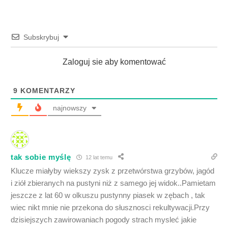
Subskrybuj
Zaloguj sie aby komentować
9
KOMENTARZY
najnowszy
tak sobie myślę
12 lat temu
Klucze miałyby wiekszy zysk z przetwórstwa grzybów, jagód
i ziół zbieranych na pustyni niż z samego jej widok..Pamietam
jeszcze z lat 60 w olkuszu pustynny piasek w zębach , tak
wiec nikt mnie nie przekona do słusznosci rekultywacji.Przy
dzisiejszych zawirowaniach pogody strach mysleć jakie