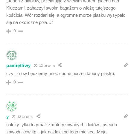
„Jeden z diabłów, przelatując z wielkim worem piachu nad
Kluczami, zahaczył swoim bagażem o wieżę tutejszego
kościoła. Wór rozdarł się, a ogromne morze piasku wysypało
się na okoliczne pola…”
0
pamiętliwy
12 lat temu
czyli znów będziemy mieć suche burze i tabuny piasku.
0
y
12 lat temu
należy tylko trzymać zmotoryzowanych idiotów , pseudo
zawodników itp .. jak najdalej od tego miejsca..Mają