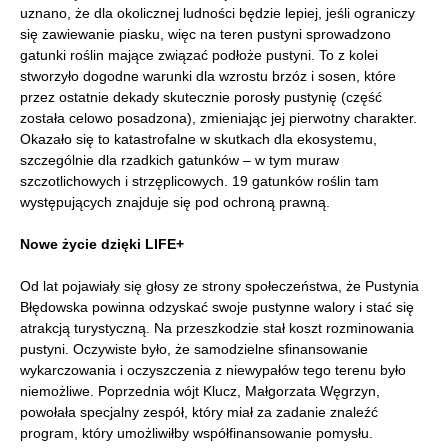
uznano, że dla okolicznej ludności będzie lepiej, jeśli ograniczy
się zawiewanie piasku, więc na teren pustyni sprowadzono
gatunki roślin mające związać podłoże pustyni. To z kolei
stworzyło dogodne warunki dla wzrostu brzóz i sosen, które
przez ostatnie dekady skutecznie porosły pustynię (część
została celowo posadzona), zmieniając jej pierwotny charakter.
Okazało się to katastrofalne w skutkach dla ekosystemu,
szczególnie dla rzadkich gatunków – w tym muraw
szczotlichowych i strzęplicowych. 19 gatunków roślin tam
występujących znajduje się pod ochroną prawną.
Nowe życie dzięki LIFE+
Od lat pojawiały się głosy ze strony społeczeństwa, że Pustynia
Błędowska powinna odzyskać swoje pustynne walory i stać się
atrakcją turystyczną. Na przeszkodzie stał koszt rozminowania
pustyni. Oczywiste było, że samodzielne sfinansowanie
wykarczowania i oczyszczenia z niewypałów tego terenu było
niemożliwe. Poprzednia wójt Klucz, Małgorzata Węgrzyn,
powołała specjalny zespół, który miał za zadanie znaleźć
program, który umożliwiłby współfinansowanie pomysłu.