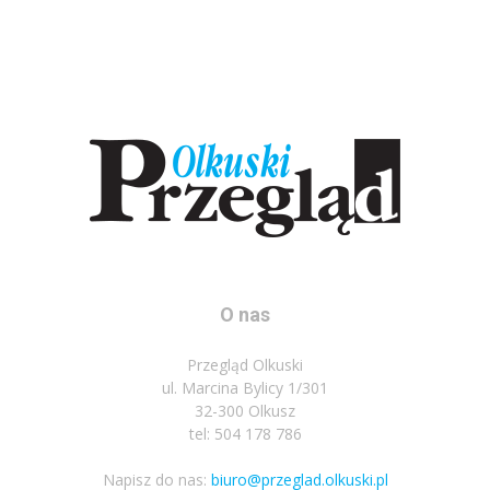
O nas
Przegląd Olkuski
ul. Marcina Bylicy 1/301
32-300 Olkusz
tel: 504 178 786
Napisz do nas:
biuro@przeglad.olkuski.pl