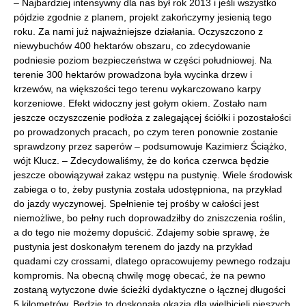
– Najbardziej intensywny dla nas był rok 2013 i jeśli wszystko
pójdzie zgodnie z planem, projekt zakończymy jesienią tego
roku. Za nami już najważniejsze działania. Oczyszczono z
niewybuchów 400 hektarów obszaru, co zdecydowanie
podniesie poziom bezpieczeństwa w części południowej. Na
terenie 300 hektarów prowadzona była wycinka drzew i
krzewów, na większości tego terenu wykarczowano karpy
korzeniowe. Efekt widoczny jest gołym okiem. Zostało nam
jeszcze oczyszczenie podłoża z zalegającej ściółki i pozostałości
po prowadzonych pracach, po czym teren ponownie zostanie
sprawdzony przez saperów – podsumowuje Kazimierz Ściążko,
wójt Klucz. – Zdecydowaliśmy, że do końca czerwca będzie
jeszcze obowiązywał zakaz wstępu na pustynię. Wiele środowisk
zabiega o to, żeby pustynia została udostępniona, na przykład
do jazdy wyczynowej. Spełnienie tej prośby w całości jest
niemożliwe, bo pełny ruch doprowadziłby do zniszczenia roślin,
a do tego nie możemy dopuścić. Zdajemy sobie sprawę, że
pustynia jest doskonałym terenem do jazdy na przykład
quadami czy crossami, dlatego opracowujemy pewnego rodzaju
kompromis. Na obecną chwilę mogę obecać, że na pewno
zostaną wytyczone dwie ścieżki dydaktyczne o łącznej długości
5 kilometrów. Będzie to doskonała okazja dla wielbicieli pieszych