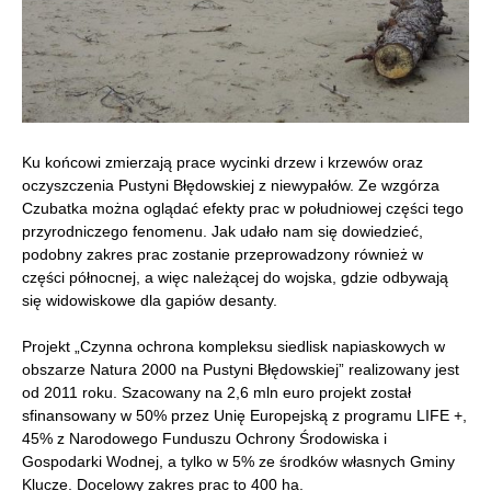
Ku końcowi zmierzają prace wycinki drzew i krzewów oraz
oczyszczenia Pustyni Błędowskiej z niewypałów. Ze wzgórza
Czubatka można oglądać efekty prac w południowej części tego
przyrodniczego fenomenu. Jak udało nam się dowiedzieć,
podobny zakres prac zostanie przeprowadzony również w
części północnej, a więc należącej do wojska, gdzie odbywają
się widowiskowe dla gapiów desanty.
Projekt „Czynna ochrona kompleksu siedlisk napiaskowych w
obszarze Natura 2000 na Pustyni Błędowskiej” realizowany jest
od 2011 roku. Szacowany na 2,6 mln euro projekt został
sfinansowany w 50% przez Unię Europejską z programu LIFE +,
45% z Narodowego Funduszu Ochrony Środowiska i
Gospodarki Wodnej, a tylko w 5% ze środków własnych Gminy
Klucze. Docelowy zakres prac to 400 ha.