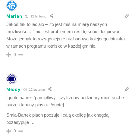
Marian
12 lat temu
Jakoś tak to leciało – „to jest miś na miarę naszych
możliwości…” nie jest problemem resztę sobie dośpiewać.
Może jednak to rozsądniejsze niż budowa kolejnego lotniska
w ramach programu lotnisko w każdej gminie.
0
Młody
12 lat temu
[quote name=”pamiętliwy”]czyli znów będziemy mieć suche
burze i tabuny piasku.[/quote]
Srala-Bartek piach poczuje i całą okolicę jak onegdaj
pozasypuje …
0