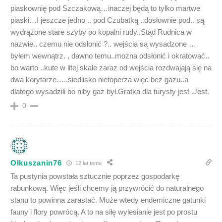
piaskownię pod Szczakową…inaczej będą to tylko martwe
piaski…I jeszcze jedno .. pod Czubatką ..dosłownie pod.. są
wydrążone stare szyby po kopalni rudy..Stąd Rudnica w
nazwie.. czemu nie odsłonić ?.. wejścia są wysadzone …
byłem wewnątrz. , dawno temu..można odsłonić i okratować..
bo warto ..kute w litej skale zaraz od wejścia rozdwajają się na
dwa korytarze…..siedlisko nietoperza więc bez gazu..a
dlatego wysadzili bo niby gaz był.Gratka dla turysty jest .Jest.
0
Olkuszanin76
12 lat temu
Ta pustynia powstała sztucznie poprzez gospodarkę
rabunkową. Więc jeśli chcemy ją przywrócić do naturalnego
stanu to powinna zarastać. Może wtedy endemiczne gatunki
fauny i flory powrócą. A to na siłę wylesianie jest po prostu