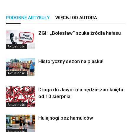
PODOBNE ARTYKUŁY
WIĘCEJ OD AUTORA
ZGH „Bolesław” szuka źródła hałasu
Aktualności
Historyczny sezon na piasku!
Aktualności
Droga do Jaworzna będzie zamknięta
od 10 sierpnia!
Aktualności
Hulajnogi bez hamulców
Aktualności