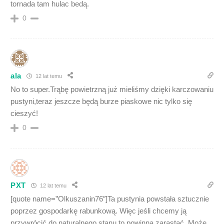
tornada tam hulac bedą.
0
ala
12 lat temu
No to super.Trąbę powietrzną już mieliśmy dzięki karczowaniu
pustyni,teraz jeszcze będą burze piaskowe nic tylko się
cieszyć!
0
PXT
12 lat temu
[quote name=”Olkuszanin76″]Ta pustynia powstała sztucznie
poprzez gospodarkę rabunkową. Więc jeśli chcemy ją
przywrócić do naturalnego stanu to powinna zarastać. Może