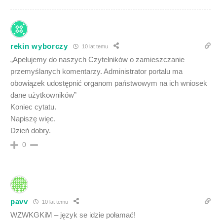
rekin wyborczy
10 lat temu
„Apelujemy do naszych Czytelników o zamieszczanie
przemyślanych komentarzy. Administrator portalu ma
obowiązek udostępnić organom państwowym na ich wniosek
dane użytkowników”
Koniec cytatu.
Napiszę więc.
Dzień dobry.
0
pavv
10 lat temu
WZWKGKiM – język se idzie połamać!