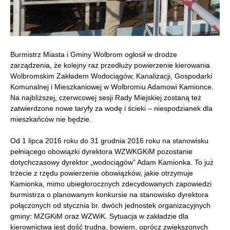
Burmistrz Miasta i Gminy Wolbrom ogłosił w drodze
zarządzenia, że kolejny raz przedłuży powierzenie kierowania
Wolbromskim Zakładem Wodociągów, Kanalizacji, Gospodarki
Komunalnej i Mieszkaniowej w Wolbromiu Adamowi Kamionce.
Na najbliższej, czerwcowej sesji Rady Miejskiej zostaną też
zatwierdzone nowe taryfy za wodę i ścieki – niespodzianek dla
mieszkańców nie będzie.
Od 1 lipca 2016 roku do 31 grudnia 2016 roku na stanowisku
pełniącego obowiązki dyrektora WZWKGKiM pozostanie
dotychczasowy dyrektor „wodociągów” Adam Kamionka. To już
trzecie z rzędu powierzenie obowiązków, jakie otrzymuje
Kamionka, mimo ubiegłorocznych zdecydowanych zapowiedzi
burmistrza o planowanym konkursie na stanowisko dyrektora
połączonych od stycznia br. dwóch jednostek organizacyjnych
gminy: MZGKiM oraz WZWiK. Sytuacja w zakładzie dla
kierownictwa jest dość trudna, bowiem, oprócz zwiększonych