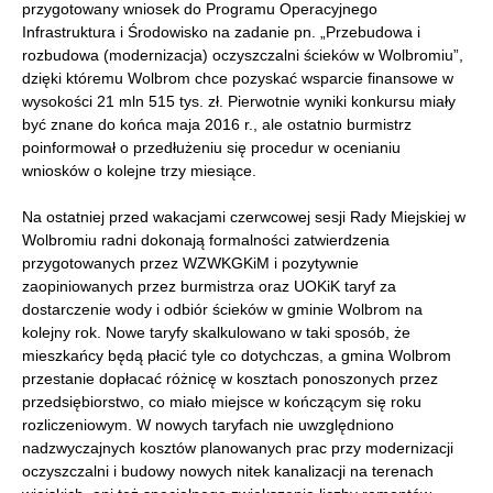
przygotowany wniosek do Programu Operacyjnego
Infrastruktura i Środowisko na zadanie pn. „Przebudowa i
rozbudowa (modernizacja) oczyszczalni ścieków w Wolbromiu”,
dzięki któremu Wolbrom chce pozyskać wsparcie finansowe w
wysokości 21 mln 515 tys. zł. Pierwotnie wyniki konkursu miały
być znane do końca maja 2016 r., ale ostatnio burmistrz
poinformował o przedłużeniu się procedur w ocenianiu
wniosków o kolejne trzy miesiące.
Na ostatniej przed wakacjami czerwcowej sesji Rady Miejskiej w
Wolbromiu radni dokonają formalności zatwierdzenia
przygotowanych przez WZWKGKiM i pozytywnie
zaopiniowanych przez burmistrza oraz UOKiK taryf za
dostarczenie wody i odbiór ścieków w gminie Wolbrom na
kolejny rok. Nowe taryfy skalkulowano w taki sposób, że
mieszkańcy będą płacić tyle co dotychczas, a gmina Wolbrom
przestanie dopłacać różnicę w kosztach ponoszonych przez
przedsiębiorstwo, co miało miejsce w kończącym się roku
rozliczeniowym. W nowych taryfach nie uwzględniono
nadzwyczajnych kosztów planowanych prac przy modernizacji
oczyszczalni i budowy nowych nitek kanalizacji na terenach