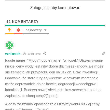
Zaloguj sie aby komentować
12
KOMENTARZY
najnowszy
wniosek
10 lat temu
[quote name=”Młody”][quote name=”wniosek”]Utrzymywanie
niskiej ceny wody jest niby dobre dla mieszkańców, ale może
się zemścić jak przypadku cen olkuskich. Brak inwestycji i
udawanie, że stare rury są wieczne w pewnym momencie
może doprowadzić do całkowitej degradacji wodociągów i
kanalizacji. Budowa nowej sieci musi kosztować a kto za to
zapłaci za to słoną cenę?[/quote]
A co ty za bzdury opowiadasz o utrzymywaniu niskiej ceny
wody w Olkuszu …[/quote]