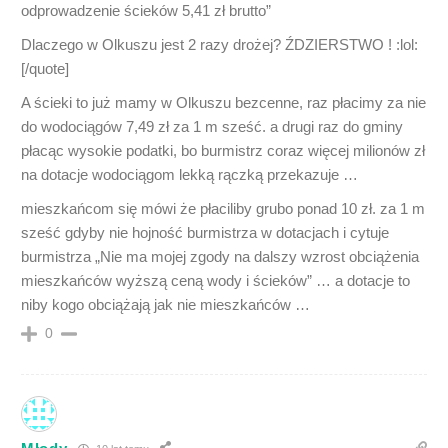
odprowadzenie ścieków 5,41 zł brutto”
Dlaczego w Olkuszu jest 2 razy drożej? ŹDZIERSTWO ! :lol:
[/quote]
A ścieki to już mamy w Olkuszu bezcenne, raz płacimy za nie
do wodociągów 7,49 zł za 1 m sześć. a drugi raz do gminy
płacąc wysokie podatki, bo burmistrz coraz więcej milionów zł
na dotacje wodociągom lekką rączką przekazuje …
mieszkańcom się mówi że płaciliby grubo ponad 10 zł. za 1 m
sześć gdyby nie hojność burmistrza w dotacjach i cytuje
burmistrza „Nie ma mojej zgody na dalszy wzrost obciążenia
mieszkańców wyższą ceną wody i ścieków” … a dotacje to
niby kogo obciążają jak nie mieszkańców …
0