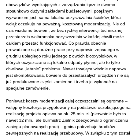
obowiązków, wynikających z zarządzania łącznie dwoma
stosunkowo dużymi zakładami budżetowymi, potężnym
wyzwaniem jest sama lokalna oczyszczalnia ścieków, która
wciąż oczekuje na poważną, kosztowną modernizację. Nie od
dziś wiadomo bowiem, że bez rychłej interwencji technicznej
przestarzała wolbromska oczyszczalnia w każdej chwili może
całkiem przestać funkcjonować. Co prawda obecnie
prowadzone są doraźne prace przy naprawie zepsutego w
grudniu ubiegłego roku jednego z dwóch biooxybloków, w
których oczyszczane są lokalne odpady płynne, ale to tylko
chwilowe „łatanie” problemu. Nawet trwająca właśnie naprawa
jest skomplikowana, bowiem do przestarzałych urządzeń nie są
już produkowane części zamienne i trzeba je wykonać na
specjalne zamówienie.
Ponieważ koszty modernizacji całej oczyszczalni są ogromne –
wstępny kosztorys przygotowany na podstawie oczekującego na
realizację projektu opiewa na ok. 25 mln. zł (pierwotnie było to
nawet 32 mln., ale burmistrz Zielnik zdecydował o ograniczeniu
zasięgu planowanych prac) – gmina potrzebuje środków
zewnętrznych na realizację przebudowy. W związku z tym został