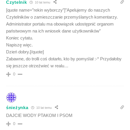
Czytelnik
10 lat temu
[quote name=”rekin wyborczy”]”Apelujemy do naszych
Czytelników o zamieszczanie przemyślanych komentarzy.
Administrator portalu ma obowiązek udostępnić organom
państwowym na ich wniosek dane użytkowników”
Koniec cytatu.
Napiszę więc.
Dzień dobry.[/quote]
Zabawne, do trolli coś dotarło, kto by pomyślał :-* Przydałoby
się jeszcze otrzeźwieć w realu…
0
śnieżynka
10 lat temu
DAJCIE WODY PTAKOM I PSOM
0