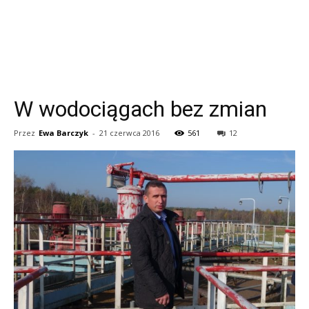
W wodociągach bez zmian
Przez
Ewa Barczyk
-
21 czerwca 2016
561
12