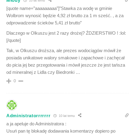
Młody
10 lat temu
[quote name=”aaaaaaaaa”]”Stawka za wodę w gminie
Wolbrom wynosić będzie 4,92 zł brutto za 1 m sześć. , a za
odprowadzenie ścieków 5,41 zł brutto”
Dlaczego w Olkuszu jest 2 razy drożej? ŹDZIERSTWO ! :lol:
[/quote]
Tak, w Olkuszu droższa, ale prezes wodociągów mówił że
posiada unikatowe walory smakowe i zapachowe i zachęcał
do picia jej bez przegotowania i mówił jeszcze że jest tańsza
od mineralnej z Lidla czy Biedronki …
0
Administratorrrrrrr
10 lat temu
a ja apeluje do Administratora :
Usuń pan tę blokadę dodawania komentarzy dopiero po