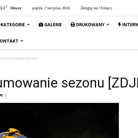
C
22.2
piątek, 7 sierpnia, 2026
Zaloguj się / Dołącz
Olkusz
KATEGORIE
GALERIE
DRUKOWANY
INTER
ONTAKT
podsumowanie sezonu
umowanie sezonu [ZDJ
1