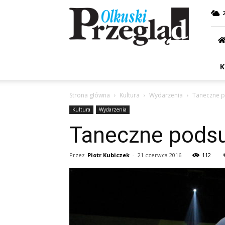
Przegląd
Olkuski
K
Strona główna
Kultura
Wydarzenia
Taneczne 
Kultura
Wydarzenia
Taneczne pods
Przez
Piotr Kubiczek
-
21 czerwca 2016
112