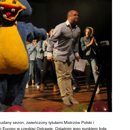
 udany sezon, zwieńczony tytułami Mistrzów Polski i
 Europy w czeskiej Ostrawie. Ostatnim jego punktem była