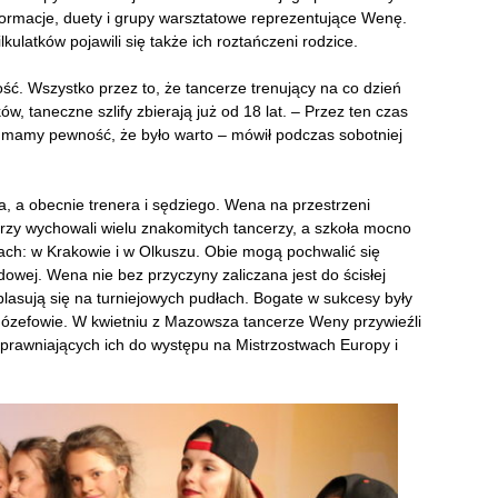
e formacje, duety i grupy warsztatowe reprezentujące Wenę.
ulatków pojawili się także ich roztańczeni rodzice.
ć. Wszystko przez to, że tancerze trenujący na co dzień
w, taneczne szlify zbierają już od 18 lat. – Przez ten czas
raz mamy pewność, że było warto – mówił podczas sobotniej
za, a obecnie trenera i sędziego. Wena na przestrzeni
nerzy wychowali wielu znakomitych tancerzy, a szkoła mocno
ach: w Krakowie i w Olkuszu. Obie mogą pochwalić się
wej. Wena nie bez przyczyny zaliczana jest do ścisłej
 plasują się na turniejowych pudłach. Bogate w sukcesy były
 Józefowie. W kwietniu z Mazowsza tancerze Weny przywieźli
i uprawniających ich do występu na Mistrzostwach Europy i