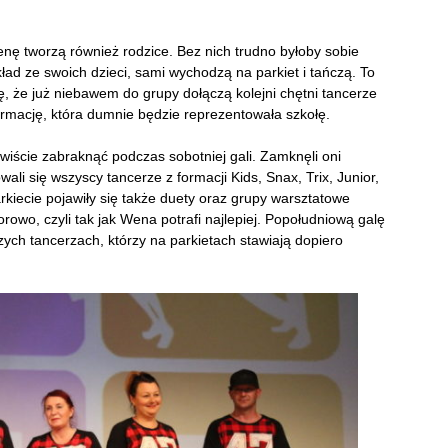
nę tworzą również rodzice. Bez nich trudno byłoby sobie
kład ze swoich dzieci, sami wychodzą na parkiet i tańczą. To
, że już niebawem do grupy dołączą kolejni chętni tancerze
formację, która dumnie będzie reprezentowała szkołę.
iście zabraknąć podczas sobotniej gali. Zamknęli oni
i się wszyscy tancerze z formacji Kids, Snax, Trix, Junior,
kiecie pojawiły się także duety oraz grupy warsztatowe
rowo, czyli tak jak Wena potrafi najlepiej. Popołudniową galę
ych tancerzach, którzy na parkietach stawiają dopiero