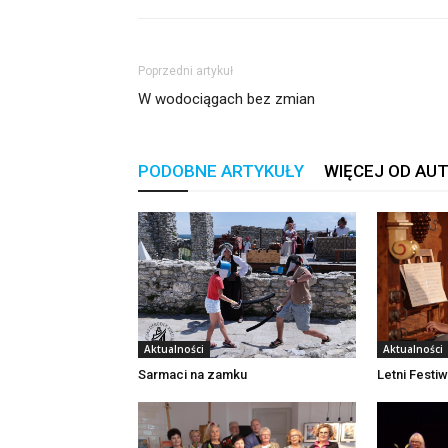
Poprzedni artykuł
W wodociągach bez zmian
PODOBNE ARTYKUŁY
WIĘCEJ OD AU
Aktualności
Aktualności
Sarmaci na zamku
Letni Festi