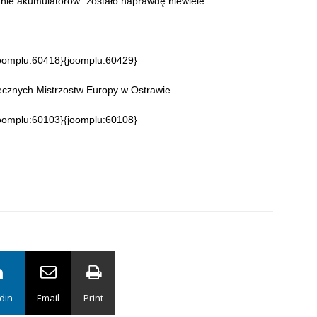
anie akumulatorów” zostało naprawdę niewiele.
oomplu:60418}{joomplu:60429}
ecznych Mistrzostw Europy w Ostrawie.
oomplu:60103}{joomplu:60108}
din
Email
Print