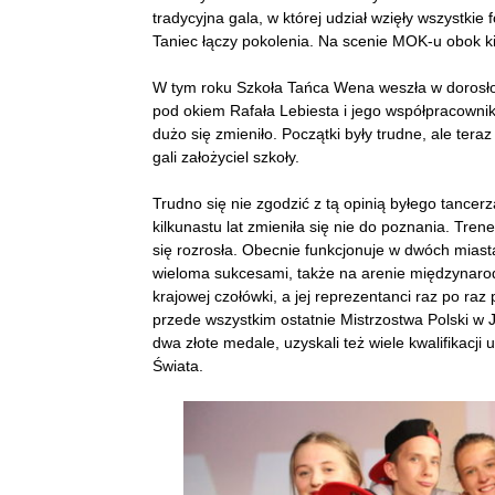
tradycyjna gala, w której udział wzięły wszystki
Taniec łączy pokolenia. Na scenie MOK-u obok kilk
W tym roku Szkoła Tańca Wena weszła w dorosłoś
pod okiem Rafała Lebiesta i jego współpracownikó
dużo się zmieniło. Początki były trudne, ale te
gali założyciel szkoły.
Trudno się nie zgodzić z tą opinią byłego tancer
kilkunastu lat zmieniła się nie do poznania. Tre
się rozrosła. Obecnie funkcjonuje w dwóch miast
wieloma sukcesami, także na arenie międzynarodo
krajowej czołówki, a jej reprezentanci raz po raz
przede wszystkim ostatnie Mistrzostwa Polski w
dwa złote medale, uzyskali też wiele kwalifikacj
Świata.