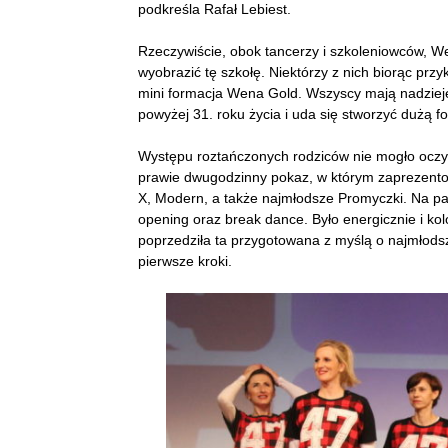
podkreśla Rafał Lebiest.
Rzeczywiście, obok tancerzy i szkoleniowców, We
wyobrazić tę szkołę. Niektórzy z nich biorąc przy
mini formacja Wena Gold. Wszyscy mają nadzieję
powyżej 31. roku życia i uda się stworzyć dużą 
Występu roztańczonych rodziców nie mogło oczyw
prawie dwugodzinny pokaz, w którym zaprezentowal
X, Modern, a także najmłodsze Promyczki. Na par
opening oraz break dance. Było energicznie i kolo
poprzedziła ta przygotowana z myślą o najmłodsz
pierwsze kroki.