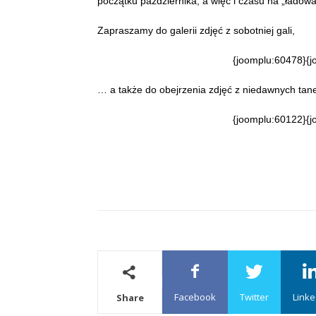
początku października, a więc i czasu na „ładow
Zapraszamy do galerii zdjęć z sobotniej gali,
{joomplu:60478}{j
… a także do obejrzenia zdjęć z niedawnych tan
{joomplu:60122}{j
Facebook
Twitter
Linke
Share