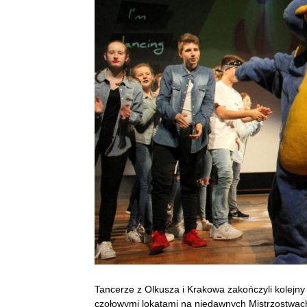
Tancerze z Olkusza i Krakowa zakończyli kolejny
czołowymi lokatami na niedawnych Mistrzostwach