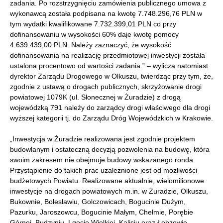
zadania. Po rozstrzygnięciu zamówienia publicznego umowa z
wykonawcą została podpisana na kwotę 7.748.296,76 PLN w
tym wydatki kwalifikowane 7.732.399,01 PLN co przy
dofinansowaniu w wysokości 60% daje kwotę pomocy
4.639.439,00 PLN. Należy zaznaczyć, że wysokość
dofinansowania na realizację przedmiotowej inwestycji została
ustalona procentowo od wartości zadania.” – wylicza natomiast
dyrektor Zarządu Drogowego w Olkuszu, twierdząc przy tym, że,
zgodnie z ustawą o drogach publicznych, skrzyżowanie drogi
powiatowej 1079K (ul. Słonecznej w Żuradzie) z drogą
wojewódzką 791 należy do zarządcy drogi właściwego dla drogi
wyższej kategorii tj. do Zarządu Dróg Wojewódzkich w Krakowie.
„Inwestycja w Żuradzie realizowana jest zgodnie projektem
budowlanym i ostateczną decyzją pozwolenia na budowę, która
swoim zakresem nie obejmuje budowy wskazanego ronda.
Przystąpienie do takich prac uzależnione jest od możliwości
budżetowych Powiatu. Realizowane aktualnie, wielomilionowe
inwestycje na drogach powiatowych m.in. w Żuradzie, Olkuszu,
Bukownie, Bolesławiu, Golczowicach, Bogucinie Dużym,
Pazurku, Jaroszowcu, Bogucinie Małym, Chełmie, Porębie
Górnej, Budzyniu, Lgocie Wielkiej, Kalisiu oraz Łobzowie