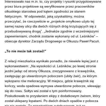
Interesowało nas m.in. to, czy projekty i rysunki przygotowywane
przez biura projektowe są weryfikowane przez pracowników
olkuskiego starostwa pod kątem zgodności ze stanem
faktycznym. W odpowiedzi, jaką uzyskaliśmy, można
przeczytać, że rzeczywiście w „projekcie omyłkowo użyto tej
samej nazwy ulicy dla dwóch różnych dróg krzyżujących się z
przebudowywaną drogą”. „Jednakże zgodnie z wcześniejszymi
zapewnieniami, chodnik zostanie wykonany od ul. Leśników” –
obiecuje dyrektor Zarządu Drogowego w Olkuszu Paweł Pacuń.
„To nie może tak zostać!”
Z relacji mieszkańca wynikało ponadto, że niewiele lepiej jest z
wykonawstwem: „Na wysokości ul. Leśników, po lewej stronie
jezdni jadąc od strony Olkusza, zrezygnowano z krawężnika,
zastępując go utwardzonym poboczem (ubity żwir), za którym
wykopano rów melioracyjny. W miejscu, gdzie krawężnik się
kończy, woda opadowa wymywa utwardzone pobocze, wlewając
się do rowu. Sołtys wsi został o tym poinformowany.
Poskutkowało to przysłaniem ekipy z dodatkowym żwirem, który
został uklepany łopatami. Po dwóch dniach opadów z pobocza
nic nie zostało. Za przystankiem autobusowym, tuż za