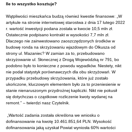
Ile to wszystko kosztuje?
Wątpliwości mieszkańca budzą również kwestie finansowe: „W
artykule na stronie internetowej starostwa z dnia 17 lutego 2022
r. wartość inwestycji podana została w kwocie 10,5 mln zł.
Ostatecznie podpisano kontrakt w wysokości 7,7 mln zł.
Dlaczego nie zainwestowano zaoszczędzonych środków w
budowę ronda na skrzyżowaniu wjazdowym do Olkusza od
strony ul. Mazaniec? W zamian za to, przebudowano
skrzyżowanie ul. Słonecznej z Drogą Wojewódzką nr 791, bo
podobno było to konieczne z powodu wypadków. Niestety, nikt
nie podał statystyk porównawczych dla obu skrzyżowań. W
przypadku przebudowy skrzyżowania, które już zostało
ukończone, kluczowym elementem było za to przeniesienie w
stanie nienaruszonym przydrożnej kapliczki. Nikt nie pokusił
się dotychczas o cząstkowe rozliczenie kwoty wydanej na
remont.” – twierdzi nasz Czytelnik.
„Wartość zadania została określona we wniosku o
dofinansowanie na kwotę 10.461.851,64 PLN. Wysokość
dofinansowania jaką uzyskał Powiat wyniosła 60% wartości