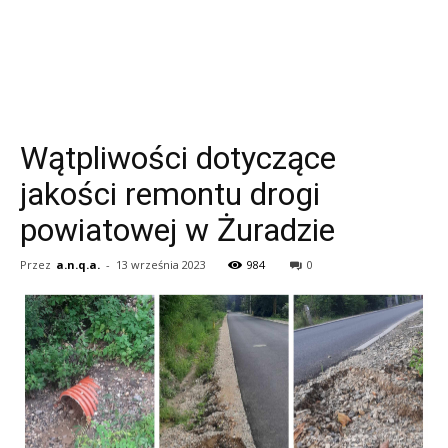
Wątpliwości dotyczące
jakości remontu drogi
powiatowej w Żuradzie
Przez
a.n.q.a.
-
13 września 2023
984
0