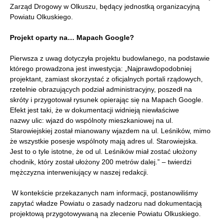
Zarząd Drogowy w Olkuszu, będący jednostką organizacyjną
Powiatu Olkuskiego.
Projekt oparty na… Mapach Google?
Pierwsza z uwag dotyczyła projektu budowlanego, na podstawie
którego prowadzona jest inwestycja: „Najprawdopodobniej
projektant, zamiast skorzystać z oficjalnych portali rządowych,
rzetelnie obrazujących podział administracyjny, poszedł na
skróty i przygotował rysunek opierając się na Mapach Google.
Efekt jest taki, że w dokumentacji widnieją niewłaściwe
nazwy ulic: wjazd do wspólnoty mieszkaniowej na ul.
Starowiejskiej został mianowany wjazdem na ul. Leśników, mimo
że wszystkie posesje wspólnoty mają adres ul. Starowiejska.
Jest to o tyle istotne, że od ul. Leśników miał zostać ułożony
chodnik, który został ułożony 200 metrów dalej.” – twierdzi
mężczyzna interweniujący w naszej redakcji.
W kontekście przekazanych nam informacji, postanowiliśmy
zapytać władze Powiatu o zasady nadzoru nad dokumentacją
projektową przygotowywaną na zlecenie Powiatu Olkuskiego.