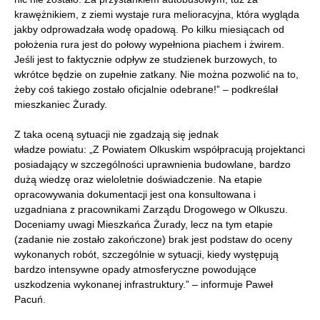
krawężnikiem, z ziemi wystaje rura melioracyjna, która wygląda
jakby odprowadzała wodę opadową. Po kilku miesiącach od
położenia rura jest do połowy wypełniona piachem i żwirem.
Jeśli jest to faktycznie odpływ ze studzienek burzowych, to
wkrótce będzie on zupełnie zatkany. Nie można pozwolić na to,
żeby coś takiego zostało oficjalnie odebrane!”
– podkreślał
mieszkaniec Żurady.
Z taka oceną sytuacji nie zgadzają się jednak
władze powiatu: „Z Powiatem Olkuskim współpracują projektanci
posiadający w szczególności uprawnienia budowlane, bardzo
dużą wiedzę oraz wieloletnie doświadczenie. Na etapie
opracowywania dokumentacji jest ona konsultowana i
uzgadniana z pracownikami Zarządu Drogowego w Olkuszu.
Doceniamy uwagi Mieszkańca Żurady, lecz na tym etapie
(zadanie nie zostało zakończone) brak jest podstaw do oceny
wykonanych robót, szczególnie w sytuacji, kiedy występują
bardzo intensywne opady atmosferyczne powodujące
uszkodzenia wykonanej infrastruktury.” – informuje Paweł
Pacuń.