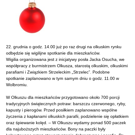
22. grudnia o godz. 14.00 już po raz drugi na olkuskim rynku
odbędzie się wigilijne spotkanie dla mieszkańców.
Wigilia organizowana jest z inicjatywy posła Jacka Osucha, we
współpracy z burmistrzem Olkusza, starostą olkuskim, olkuskimi
parafiami i Związkiem Strzeleckim „Strzelec”. Podobne
spotkanie zaplanowano w tym samym dniu o godz. 11.00 w
Wolbromiu.
W Olkuszu dla mieszkańców przygotowano około 700 porcji
tradycyjnych świątecznych potraw: barszczu czerwonego, ryby,
kapusty i pierogów. Przed posiłkiem zaplanowano wspólne
życzenia z kapłanami olkuskich parafii, podzielenie się opłatkiem
oraz śpiewanie kolęd. – W Olkuszu wydamy ponad 500 paczek
dla najuboższych mieszkańców. Bony na paczki były