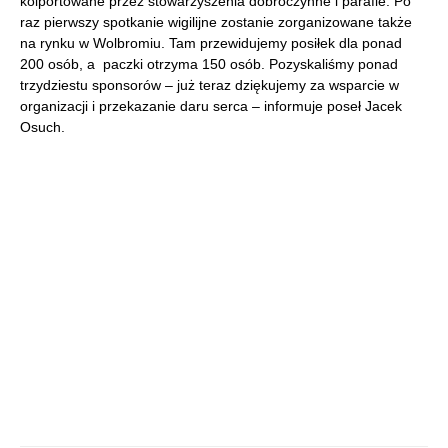
kolportowane przez stowarzyszenia dobroczynne i parafie. Po
raz pierwszy spotkanie wigilijne zostanie zorganizowane także
na rynku w Wolbromiu. Tam przewidujemy posiłek dla ponad
200 osób, a paczki otrzyma 150 osób. Pozyskaliśmy ponad
trzydziestu sponsorów – już teraz dziękujemy za wsparcie w
organizacji i przekazanie daru serca – informuje poseł Jacek
Osuch.