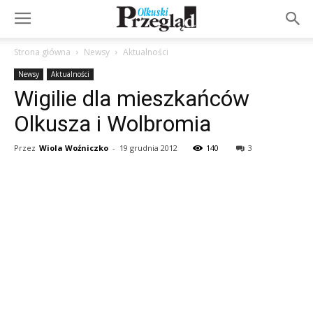
Strona główna
Newsy
Aktualności
Newsy
Aktualności
Wigilie dla mieszkańców
Olkusza i Wolbromia
Przez
Wiola Woźniczko
-
19 grudnia 2012
140
3