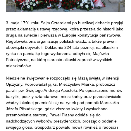
3. maja 1791 roku Sejm Czteroletni po burzliwej debacie przyjął
przez aklamację ustawę rządową, która przeszła do historii jako
druga na świecie i pierwsza w Europie konstytucja państwowa.
Regulowała ona organizację polskich władz, a także prawa i
obowiązki obywateli. Dokładnie 224 lata później, na olkuskim
rynku na pamiątkę tego wydarzenia odbyła się Majówka
Patriotyczna, na którą starosta olkuski zaprosił wszystkich
mieszkańców.
Niedzielne świętowanie rozpoczęło się Mszą świętą w intencji
Ojczyzny. Poprowadził ją ks. Mieczysław Miarka, proboszcz
parafii pw. Świętego Andrzeja Apostoła. Po opuszczeniu murów
bazyliki, poczty sztandarowe, mieszkańcy oraz przedstawiciele
władzy lokalnej przenieśli się na rynek pod pomnik Marszałka
Józefa Piłsudskiego, gdzie złożono kwiaty i wysłuchano
przemówienia starosty. Paweł Piasny odniósł się do
nadchodzących wyborów prezydenckich, prosząc o oddanie
swojego głosu. Gospodarz powiatu mówił również o radości i