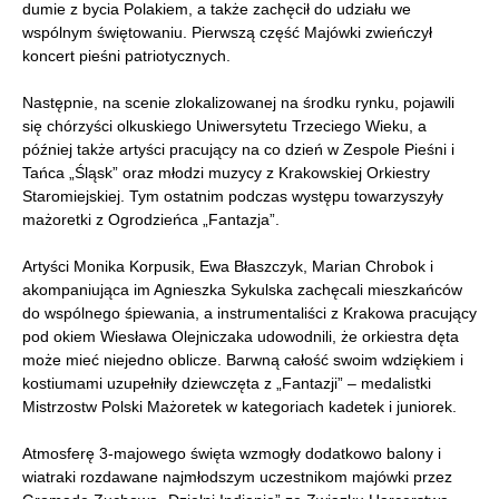
dumie z bycia Polakiem, a także zachęcił do udziału we
wspólnym świętowaniu. Pierwszą część Majówki zwieńczył
koncert pieśni patriotycznych.
Następnie, na scenie zlokalizowanej na środku rynku, pojawili
się chórzyści olkuskiego Uniwersytetu Trzeciego Wieku, a
później także artyści pracujący na co dzień w Zespole Pieśni i
Tańca „Śląsk” oraz młodzi muzycy z Krakowskiej Orkiestry
Staromiejskiej. Tym ostatnim podczas występu towarzyszyły
mażoretki z Ogrodzieńca „Fantazja”.
Artyści Monika Korpusik, Ewa Błaszczyk, Marian Chrobok i
akompaniująca im Agnieszka Sykulska zachęcali mieszkańców
do wspólnego śpiewania, a instrumentaliści z Krakowa pracujący
pod okiem Wiesława Olejniczaka udowodnili, że orkiestra dęta
może mieć niejedno oblicze. Barwną całość swoim wdziękiem i
kostiumami uzupełniły dziewczęta z „Fantazji” – medalistki
Mistrzostw Polski Mażoretek w kategoriach kadetek i juniorek.
Atmosferę 3-majowego święta wzmogły dodatkowo balony i
wiatraki rozdawane najmłodszym uczestnikom majówki przez