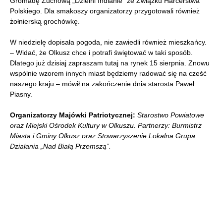
Gromadę Zuchową „Dzielni Indianie” ze Związku Harcerstwa
Polskiego. Dla smakoszy organizatorzy przygotowali również
żołnierską grochówkę.
W niedzielę dopisała pogoda, nie zawiedli również mieszkańcy.
– Widać, że Olkusz chce i potrafi świętować w taki sposób.
Dlatego już dzisiaj zapraszam tutaj na rynek 15 sierpnia. Znowu
wspólnie wzorem innych miast będziemy radować się na cześć
naszego kraju – mówił na zakończenie dnia starosta Paweł
Piasny.
Organizatorzy Majówki Patriotycznej:
Starostwo Powiatowe
oraz Miejski Ośrodek Kultury w Olkuszu. Partnerzy: Burmistrz
Miasta i Gminy Olkusz oraz Stowarzyszenie Lokalna Grupa
Działania „Nad Białą Przemszą”.