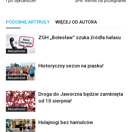
I po dyktandzie!
SPR: Remis na pożegnanie
PODOBNE ARTYKUŁY
WIĘCEJ OD AUTORA
ZGH „Bolesław” szuka źródła hałasu
Aktualności
Historyczny sezon na piasku!
Aktualności
Droga do Jaworzna będzie zamknięta
od 10 sierpnia!
Aktualności
Hulajnogi bez hamulców