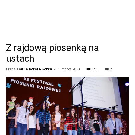
Z rajdową piosenką na
ustach
Przez
Emilia Kotnis-Górka
-
18 marca 2013
150
2