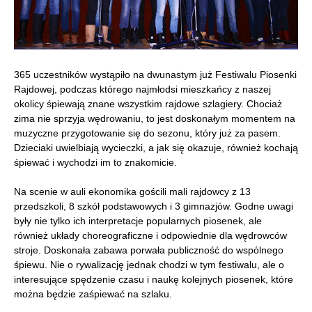
365 uczestników wystąpiło na dwunastym już Festiwalu Piosenki
Rajdowej, podczas którego najmłodsi mieszkańcy z naszej
okolicy śpiewają znane wszystkim rajdowe szlagiery. Chociaż
zima nie sprzyja wędrowaniu, to jest doskonałym momentem na
muzyczne przygotowanie się do sezonu, który już za pasem.
Dzieciaki uwielbiają wycieczki, a jak się okazuje, również kochają
śpiewać i wychodzi im to znakomicie.
Na scenie w auli ekonomika gościli mali rajdowcy z 13
przedszkoli, 8 szkół podstawowych i 3 gimnazjów. Godne uwagi
były nie tylko ich interpretacje popularnych piosenek, ale
również układy choreograficzne i odpowiednie dla wędrowców
stroje. Doskonała zabawa porwała publiczność do wspólnego
śpiewu. Nie o rywalizację jednak chodzi w tym festiwalu, ale o
interesujące spędzenie czasu i naukę kolejnych piosenek, które
można będzie zaśpiewać na szlaku.