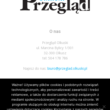
O nas
Przegląd Olkuski
ul. Marcina Bylicy 1/301
32-300 Olkusz
tel: 504 178 786
Napisz do nas:
biuro@przeglad.olkuski.pl
Ważne! Używamy plików cookies i podobnych rozwiązań
Podążaj za nami
technologicznych, aby personalizować zawartość i treści
reklamowe, a także do dostarczenia funkcji związanych z
mediami społecznościowymi i analizy ruchu na stronie. W
programie służącym do obsługi internetu można zmienić
ustawienia dotyczące cookies.Korzystanie z naszych serwisów