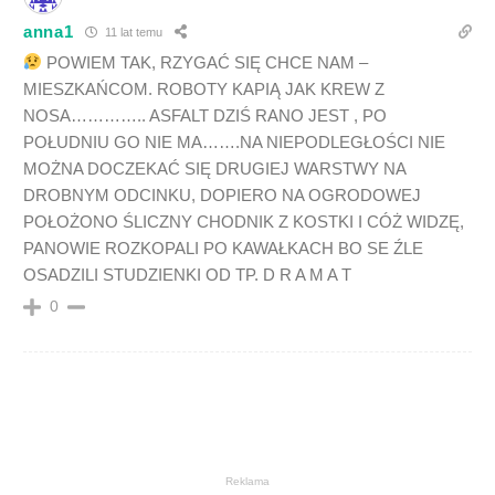
anna1
11 lat temu
POWIEM TAK, RZYGAĆ SIĘ CHCE NAM –
MIESZKAŃCOM. ROBOTY KAPIĄ JAK KREW Z
NOSA………….. ASFALT DZIŚ RANO JEST , PO
POŁUDNIU GO NIE MA…….NA NIEPODLEGŁOŚCI NIE
MOŻNA DOCZEKAĆ SIĘ DRUGIEJ WARSTWY NA
DROBNYM ODCINKU, DOPIERO NA OGRODOWEJ
POŁOŻONO ŚLICZNY CHODNIK Z KOSTKI I CÓŻ WIDZĘ,
PANOWIE ROZKOPALI PO KAWAŁKACH BO SE ŹLE
OSADZILI STUDZIENKI OD TP. D R A M A T
0
Reklama