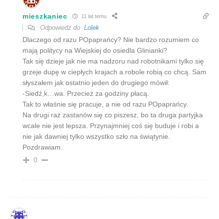
mieszkaniec
11 lat temu
Odpowiedz do
Lolek
Dlaczego od razu POpaprańcy? Nie bardzo rozumiem co
mają politycy na Wiejskiej do osiedla Glinianki?
Tak się dzieje jak nie ma nadzoru nad robotnikami tylko się
grzeje dupę w ciepłych krajach a robole robią co chcą. Sam
słyszałem jak ostatnio jeden do drugiego mówił:
-Siedź,k…wa. Przecież za godziny płacą.
Tak to właśnie się pracuje, a nie od razu POpaprańcy.
Na drugi raz zastanów się co piszesz, bo ta druga partyjka
wcale nie jest lepsza. Przynajmniej coś się buduje i robi a
nie jak dawniej tylko wszystko szło na świątynie.
Pozdrawiam.
0