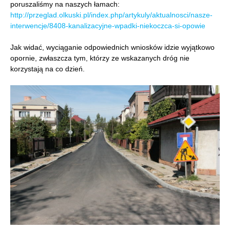
poruszaliśmy na naszych łamach:
http://przeglad.olkuski.pl/index.php/artykuly/aktualnosci/nasze-
interwencje/8408-kanalizacyjne-wpadki-niekoczca-si-opowie
Jak widać, wyciąganie odpowiednich wniosków idzie wyjątkowo
opornie, zwłaszcza tym, którzy ze wskazanych dróg nie
korzystają na co dzień.