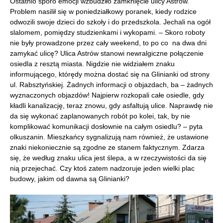
Ostatnio sporo emocji wzbudziło zamknięcie ulicy Astrów.
Problem nasilił się w poniedziałkowy poranek, kiedy rodzice
odwozili swoje dzieci do szkoły i do przedszkola. Jechali na ogół
slalomem, pomiędzy studzienkami i wykopami. – Skoro roboty
nie były prowadzone przez cały weekend, to po co na dwa dni
zamykać ulicę? Ulica Astrów stanowi newralgiczne połączenie
osiedla z resztą miasta. Nigdzie nie widziałem znaku
informującego, którędy można dostać się na Glinianki od strony
ul. Rabsztyńskiej. Żadnych informacji o objazdach, ba – żadnych
wyznaczonych objazdów! Najpierw rozkopali całe osiedle, gdy
kładli kanalizację, teraz znowu, gdy asfaltują ulice. Naprawdę nie
da się wykonać zaplanowanych robót po kolei, tak, by nie
komplikować komunikacji dosłownie na całym osiedlu? – pyta
olkuszanin. Mieszkańcy sygnalizują nam również, że ustawione
znaki niekoniecznie są zgodne ze stanem faktycznym. Zdarza
się, że według znaku ulica jest ślepa, a w rzeczywistości da się
nią przejechać. Czy ktoś zatem nadzoruje jeden wielki plac
budowy, jakim od dawna są Glinianki?