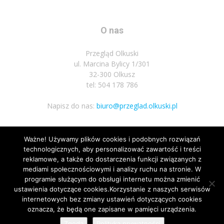
O nas
Przegląd Olkuski
ul. Marcina Bylicy 1/301
32-300 Olkusz
tel: 504 178 786
Napisz do nas:
biuro@przeglad.olkuski.pl
Ważne! Używamy plików cookies i podobnych rozwiązań
Podążaj za nami
technologicznych, aby personalizować zawartość i treści
reklamowe, a także do dostarczenia funkcji związanych z
mediami społecznościowymi i analizy ruchu na stronie. W
programie służącym do obsługi internetu można zmienić
ustawienia dotyczące cookies.Korzystanie z naszych serwisów
internetowych bez zmiany ustawień dotyczących cookies
3
oznacza, że będą one zapisane w pamięci urządzenia.
Nota prawna
Polityka prywatnosci
Kariera
Regulamin
Zgoda
Polityka prywatności