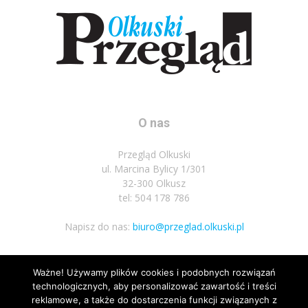
O nas
Przegląd Olkuski
ul. Marcina Bylicy 1/301
32-300 Olkusz
tel: 504 178 786
Napisz do nas:
biuro@przeglad.olkuski.pl
Ważne! Używamy plików cookies i podobnych rozwiązań
Podążaj za nami
technologicznych, aby personalizować zawartość i treści
reklamowe, a także do dostarczenia funkcji związanych z