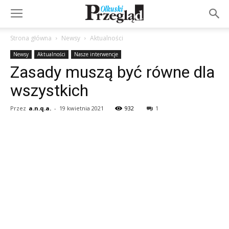
Strona główna
Newsy
Aktualności
Newsy
Aktualności
Nasze interwencje
Zasady muszą być równe dla
wszystkich
Przez
a.n.q.a.
-
19 kwietnia 2021
932
1