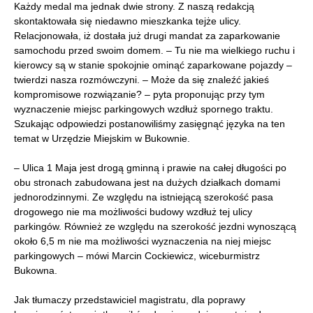
Każdy medal ma jednak dwie strony. Z naszą redakcją
skontaktowała się niedawno mieszkanka tejże ulicy.
Relacjonowała, iż dostała już drugi mandat za zaparkowanie
samochodu przed swoim domem. – Tu nie ma wielkiego ruchu i
kierowcy są w stanie spokojnie ominąć zaparkowane pojazdy –
twierdzi nasza rozmówczyni. – Może da się znaleźć jakieś
kompromisowe rozwiązanie? – pyta proponując przy tym
wyznaczenie miejsc parkingowych wzdłuż spornego traktu.
Szukając odpowiedzi postanowiliśmy zasięgnąć języka na ten
temat w Urzędzie Miejskim w Bukownie.
– Ulica 1 Maja jest drogą gminną i prawie na całej długości po
obu stronach zabudowana jest na dużych działkach domami
jednorodzinnymi. Ze względu na istniejącą szerokość pasa
drogowego nie ma możliwości budowy wzdłuż tej ulicy
parkingów. Również ze względu na szerokość jezdni wynoszącą
około 6,5 m nie ma możliwości wyznaczenia na niej miejsc
parkingowych – mówi Marcin Cockiewicz, wiceburmistrz
Bukowna.
Jak tłumaczy przedstawiciel magistratu, dla poprawy