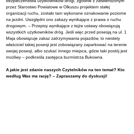
bezpieczeństwa użytkowników drogi, zgodnie z zatwierdzonym
przez Starostwo Powiatowe w Olkuszu projektem stałej
organizacji ruchu, zostało tam wykonane oznakowanie poziome
na jezdni. Uwzględni ono zakazy wynikające z prawa o ruchu
drogowym. – Przepisy wynikające z tejże ustawy obowiązują
wszystkich użytkowników dróg. Jeśli więc przed posesją na ul. 1
Maja obowiązuje zakaz zatrzymywania pojazdów, to niestety
właściciel takiej posesji jest zobowiązany zaparkować na terenie
swojej posesji, albo szukać innego miejsca, gdzie taki postój jest
możliwy – podkreśla zastępca burmistrza Bukowna.
A jakie jest zdanie naszych Czytelników na ten temat? Kto
według Was ma rację? – Zapraszamy do dyskusji!