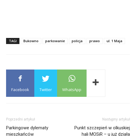
TAGI
Bukowno
parkowanie
policja
prawo
ul. 1 Maja
Facebook
Twitter
WhatsApp
Poprzedni artykuł
Następny artykuł
Parkingowe dylematy
Punkt szczepień w olkuskiej
mieszkańców
hali MOSiR – u już działa