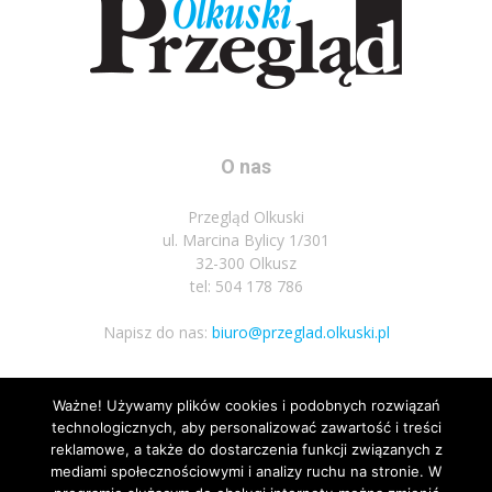
O nas
Przegląd Olkuski
ul. Marcina Bylicy 1/301
32-300 Olkusz
tel: 504 178 786
Napisz do nas:
biuro@przeglad.olkuski.pl
Ważne! Używamy plików cookies i podobnych rozwiązań
Podążaj za nami
technologicznych, aby personalizować zawartość i treści
reklamowe, a także do dostarczenia funkcji związanych z
mediami społecznościowymi i analizy ruchu na stronie. W