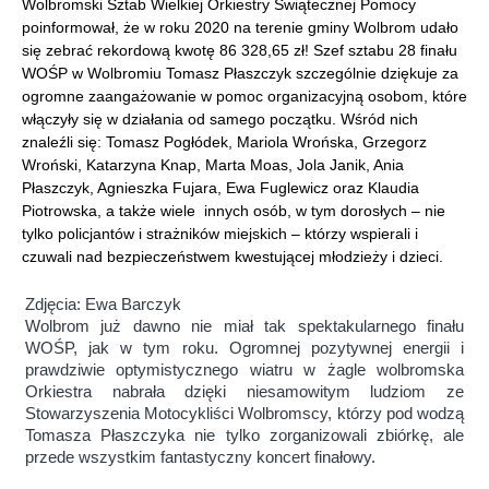
Wolbromski Sztab Wielkiej Orkiestry Świątecznej Pomocy
poinformował, że w roku 2020 na terenie gminy Wolbrom udało
się zebrać rekordową kwotę 86 328,65 zł! Szef sztabu 28 finału
WOŚP w Wolbromiu Tomasz Płaszczyk szczególnie dziękuje za
ogromne zaangażowanie w pomoc organizacyjną osobom, które
włączyły się w działania od samego początku. Wśród nich
znaleźli się: Tomasz Pogłódek, Mariola Wrońska, Grzegorz
Wroński, Katarzyna Knap, Marta Moas, Jola Janik, Ania
Płaszczyk, Agnieszka Fujara, Ewa Fuglewicz oraz Klaudia
Piotrowska, a także wiele innych osób, w tym dorosłych – nie
tylko policjantów i strażników miejskich – którzy wspierali i
czuwali nad bezpieczeństwem kwestującej młodzieży i dzieci.
Zdjęcia: Ewa Barczyk
Wolbrom już dawno nie miał tak spektakularnego finału
WOŚP, jak w tym roku. Ogromnej pozytywnej energii i
prawdziwie optymistycznego wiatru w żagle wolbromska
Orkiestra nabrała dzięki niesamowitym ludziom ze
Stowarzyszenia Motocykliści Wolbromscy, którzy pod wodzą
Tomasza Płaszczyka nie tylko zorganizowali zbiórkę, ale
przede wszystkim fantastyczny koncert finałowy.