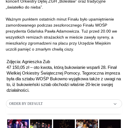
koncert Orkiestry Dętej ZGH „Bolesław” oraz tradycyjne
„światełko do nieba”.
Ważnym punktem ostatnich minut Finału było upamiętnienie
zamordowanego podczas zeszłorocznego Finału WOŚP
prezydenta Gdańska Pawła Adamowicza. Tuż przed 20.00 we
wszystkich remizach strażackich w mieście zawyły syreny, a
mieszkańcy zgromadzeni na placu przy Urzędzie Miejskim
uczcili pamięć o zmarłym chwilą ciszy.
Zdjęcia: Agnieszka Zub
47 150,05 zł – oto kwota, którą bukowianie wsparli 28. Finał
Wielkiej Orkiestry Świątecznej Pomocy. Tegoroczna impreza
była dla sztabu WOŚP Bukowno wyjątkowa także z uwagi na
to, iż bukowieński sztab obchodzi właśnie 20-lecie swojej
działalności.
ORDER BY DEFAULT