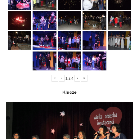
«
‹
›
»
1
z
4
Klucze