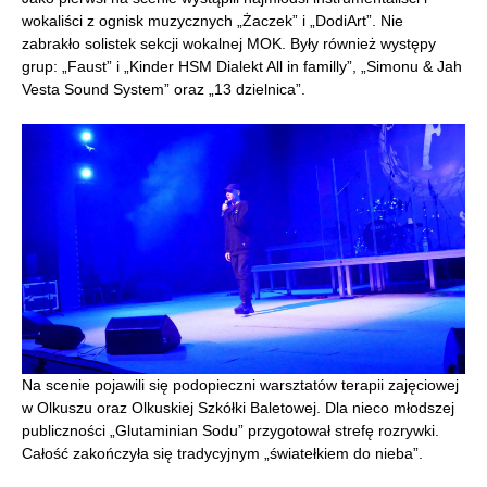
wokaliści z ognisk muzycznych „Żaczek” i „DodiArt”. Nie
zabrakło solistek sekcji wokalnej MOK. Były również występy
grup: „Faust” i „Kinder HSM Dialekt All in familly”, „Simonu & Jah
Vesta Sound System” oraz „13 dzielnica”.
Na scenie pojawili się podopieczni warsztatów terapii zajęciowej
w Olkuszu oraz Olkuskiej Szkółki Baletowej. Dla nieco młodszej
publiczności „Glutaminian Sodu” przygotował strefę rozrywki.
Całość zakończyła się tradycyjnym „światełkiem do nieba”.