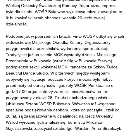
Wielkiej Orkiestry Świątecznej Pomocy. Tegoroczna impreza
była dla sztabu WOŚP Bukowno wyjątkowa także z uwagi na to,
iż bukowieński sztab obchodzi właśnie 20-lecie swojej
działalności.
Podobnie jak w poprzednich latach, Finał WOŚP odbył się w sali
widowiskowej Miejskiego Ośrodka Kultury. Organizatorzy
przygotowali dla uczestników wydarzenia sporo atrakcji.
Tradycyjnie już na scenie MOK wystąpiły dzieci z Miejskiego
Przedszkola w Bukownie (wraz z filią w Bukownie Starym),
podopieczni sekcji wokalnej MOK i tancerze ze Szkoły Tańca
Beautiful Dance Studio. W przerwach między występami
odbywały się licytacje, podczas których można było nabyć
przedmioty od darczyńców i gadżety WOŚP. Punktualnie o
godz.17.00 organizatorzy zaprosili mieszkańców na tort
przygotowany z okazji 28. Finału i obchodzonego właśnie
jubileuszu Sztabu WOŚP Bukowno. Wówczas też wręczono
specjalne podziękowania osobom, które od początku, czyli od
20 lat, są zaangażowane w działalność na rzecz Orkiestry.
Wśród wyróżnionych znaleźli się: burmistrz Mirosław
Gajdziszewski, założyciel sztabu Igor Warden, Anna Strzelczyk –