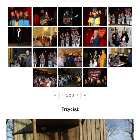
«
‹
›
»
1
z
3
Trzyciąż