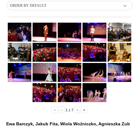
ORDER BY DEFAULT
«
‹
›
»
1
z
7
Ewa Barczyk, Jakub Fita, Wiola Woźniczko, Agnieszka Zub