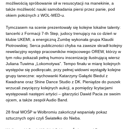
możliwością spróbowanie sił w resuscytacji na manekinie, a
także możliwość nauki samobadania piersi przez panie, pod
okiem położnych z WOL-MED-u.
Tymczasem na scenie prezentowały się kolejne lokalne talenty:
tancerki z Formacji 7-th Step, judocy trenujący na co dzień w
klubie UKEMI, a energiczną Zumbę wykonała grupa Klaudii
Piotrowskiej. Serca publiczności chyba na zawsze skradł kolejny
rewelacyjny występ pracowników miejscowego OREW, którzy w
tym roku pokazali pełną humoru inscenizację ilustrującą wiersz
Juliana Tuwima „Lokomotywa”. Tempo finału w miarę kolejnych
występów się podkręcało, przy pełnej widowni wystąpiły kolejne
grupy taneczne: wychowanki Katarzyny Gałązki Biedul z
Kwadrane oraz Shine Dance Studio z DK. Pieniądze do puszek
wrzucali zwycięzcy kolejnych aukcji, a pomiędzy licytacjami
występowali następni artyści – gitarzyści Dawid Pacia ze swoim
ojcem, a także zespół Audio Band.
28 finał WOŚP w Wolbromiu zakończył wspaniały pokaz
sztucznych ogni czyli Światełko do Nieba.