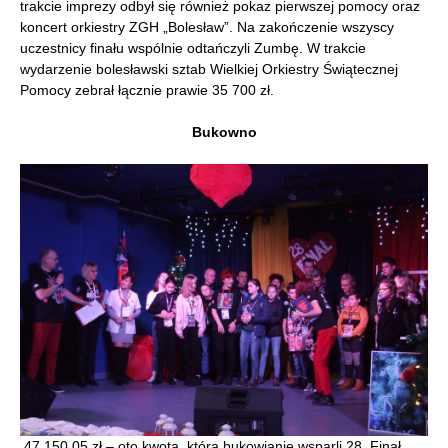
trakcie imprezy odbył się również pokaz pierwszej pomocy oraz
koncert orkiestry ZGH „Bolesław”. Na zakończenie wszyscy
uczestnicy finału wspólnie odtańczyli Zumbę. W trakcie
wydarzenie bolesławski sztab Wielkiej Orkiestry Świątecznej
Pomocy zebrał łącznie prawie 35 700 zł.
Bukowno
47 150,05 zł – oto kwota, którą bukowianie wsparli 28. Finał