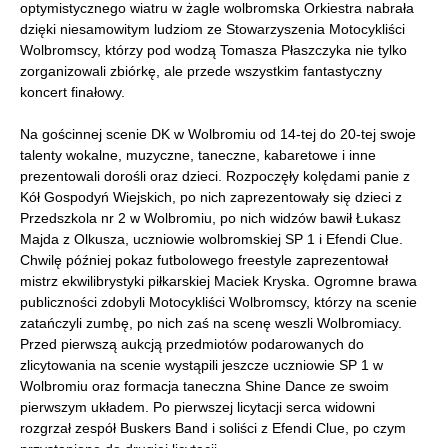
optymistycznego wiatru w żagle wolbromska Orkiestra nabrała
dzięki niesamowitym ludziom ze Stowarzyszenia Motocykliści
Wolbromscy, którzy pod wodzą Tomasza Płaszczyka nie tylko
zorganizowali zbiórkę, ale przede wszystkim fantastyczny
koncert finałowy.
Na gościnnej scenie DK w Wolbromiu od 14-tej do 20-tej swoje
talenty wokalne, muzyczne, taneczne, kabaretowe i inne
prezentowali dorośli oraz dzieci. Rozpoczęły kolędami panie z
Kół Gospodyń Wiejskich, po nich zaprezentowały się dzieci z
Przedszkola nr 2 w Wolbromiu, po nich widzów bawił Łukasz
Majda z Olkusza, uczniowie wolbromskiej SP 1 i Efendi Clue.
Chwilę później pokaz futbolowego freestyle zaprezentował
mistrz ekwilibrystyki piłkarskiej Maciek Kryska. Ogromne brawa
publiczności zdobyli Motocykliści Wolbromscy, którzy na scenie
zatańczyli zumbę, po nich zaś na scenę weszli Wolbromiacy.
Przed pierwszą aukcją przedmiotów podarowanych do
zlicytowania na scenie wystąpili jeszcze uczniowie SP 1 w
Wolbromiu oraz formacja taneczna Shine Dance ze swoim
pierwszym układem. Po pierwszej licytacji serca widowni
rozgrzał zespół Buskers Band i soliści z Efendi Clue, po czym