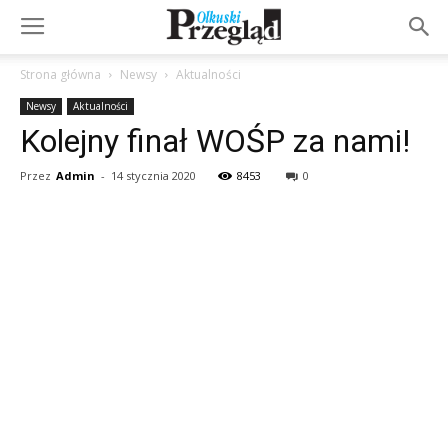
Strona główna
Newsy
Aktualności
Newsy
Aktualności
Kolejny finał WOŚP za nami!
Przez
Admin
-
14 stycznia 2020
8453
0