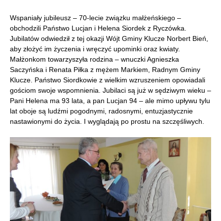
Wspaniały jubileusz – 70-lecie związku małżeńskiego –
obchodzili Państwo Lucjan i Helena Siordek z Ryczówka.
Jubilatów odwiedził z tej okazji Wójt Gminy Klucze Norbert Bień,
aby złożyć im życzenia i wręczyć upominki oraz kwiaty.
Małżonkom towarzyszyła rodzina – wnuczki Agnieszka
Saczyńska i Renata Piłka z mężem Markiem, Radnym Gminy
Klucze. Państwo Siordkowie z wielkim wzruszeniem opowiadali
gościom swoje wspomnienia. Jubilaci są już w sędziwym wieku –
Pani Helena ma 93 lata, a pan Lucjan 94 – ale mimo upływu tylu
lat oboje są ludźmi pogodnymi, radosnymi, entuzjastycznie
nastawionymi do życia. I wyglądają po prostu na szczęśliwych.