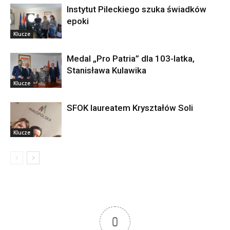
Instytut Pileckiego szuka świadków
epoki
Klucze
Medal „Pro Patria” dla 103-latka,
Stanisława Kulawika
Klucze
SFOK laureatem Kryształów Soli
Klucze
0