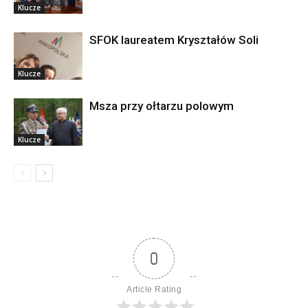
Klucze
SFOK laureatem Kryształów Soli
Klucze
Msza przy ołtarzu polowym
Klucze
0
Article Rating