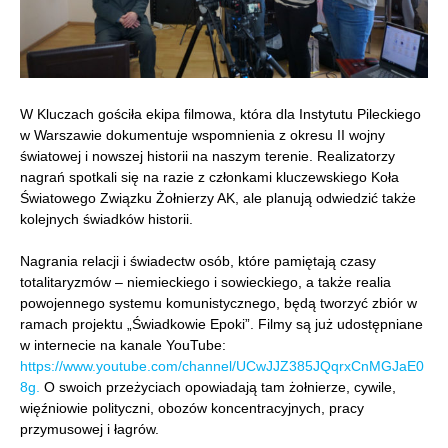
W Kluczach gościła ekipa filmowa, która dla Instytutu Pileckiego
w Warszawie dokumentuje wspomnienia z okresu II wojny
światowej i nowszej historii na naszym terenie. Realizatorzy
nagrań spotkali się na razie z członkami kluczewskiego Koła
Światowego Związku Żołnierzy AK, ale planują odwiedzić także
kolejnych świadków historii.
Nagrania relacji i świadectw osób, które pamiętają czasy
totalitaryzmów – niemieckiego i sowieckiego, a także realia
powojennego systemu komunistycznego, będą tworzyć zbiór w
ramach projektu „Świadkowie Epoki”. Filmy są już udostępniane
w internecie na kanale YouTube:
https://www.youtube.com/channel/UCwJJZ385JQqrxCnMGJaE0
8g.
O swoich przeżyciach opowiadają tam żołnierze, cywile,
więźniowie polityczni, obozów koncentracyjnych, pracy
przymusowej i łagrów.