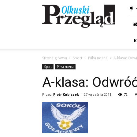
Przegląd
Olkuski
K
Strona główna
Sport
Piłka nożna
A-klasa: Odwr
Sport
Piłka nożna
A-klasa: Odwróć
Przez
Piotr Kubiczek
-
27 września 2011
72