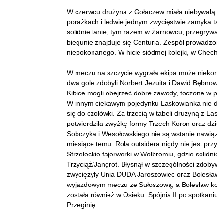
W czerwcu drużyna z Gołaczew miała niebywałą s
porażkach i ledwie jednym zwycięstwie zamyka tab
solidnie lanie, tym razem w Żarnowcu, przegryw
biegunie znajduje się Centuria. Zespół prowadz
niepokonanego. W hicie siódmej kolejki, w Chechl
W meczu na szczycie wygrała ekipa może niekonie
dwa gole zdobyli Norbert Jezuita i Dawid Bębnow
Kibice mogli obejrzeć dobre zawody, toczone w pr
W innym ciekawym pojedynku Laskowianka nie dała
się do czołówki. Za trzecią w tabeli drużyną z 
potwierdziła zwyżkę formy Trzech Koron oraz dz
Sobczyka i Wesołowskiego nie są wstanie nawiąz
miesiące temu. Rola outsidera nigdy nie jest prz
Strzeleckie fajerwerki w Wolbromiu, gdzie solidn
Trzyciąż/Jangrot. Błysnął w szczególności zdoby
zwyciężyły Unia DUDA Jaroszowiec oraz Bolesław
wyjazdowym meczu ze Sułoszową, a Bolesław ko
została również w Osieku. Spójnia II po spotkan
Przeginię.