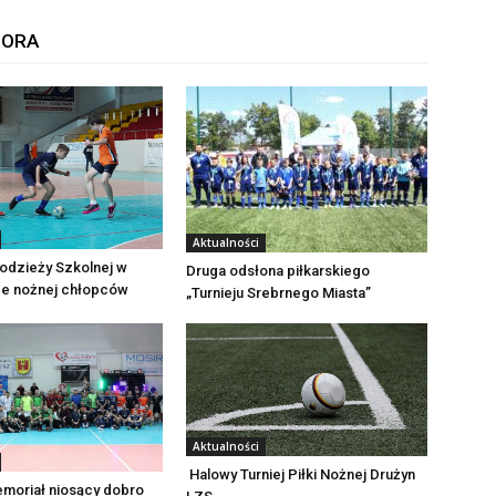
TORA
Aktualności
odzieży Szkolnej w
Druga odsłona piłkarskiego
ce nożnej chłopców
„Turnieju Srebrnego Miasta”
Aktualności
Halowy Turniej Piłki Nożnej Drużyn
emoriał niosący dobro