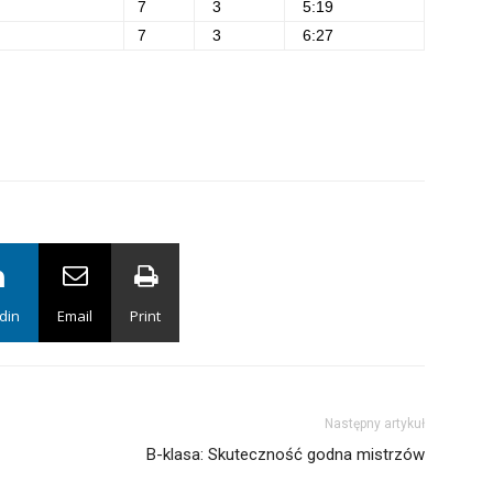
7
3
5:19
7
3
6:27
din
Email
Print
Następny artykuł
B-klasa: Skuteczność godna mistrzów