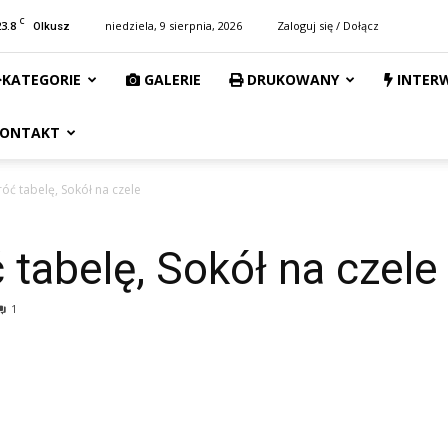
C
23.8
niedziela, 9 sierpnia, 2026
Zaloguj się / Dołącz
Olkusz
KATEGORIE
GALERIE
DRUKOWANY
INTER
ONTAKT
óć tabelę, Sokół na czele
 tabelę, Sokół na czele
1