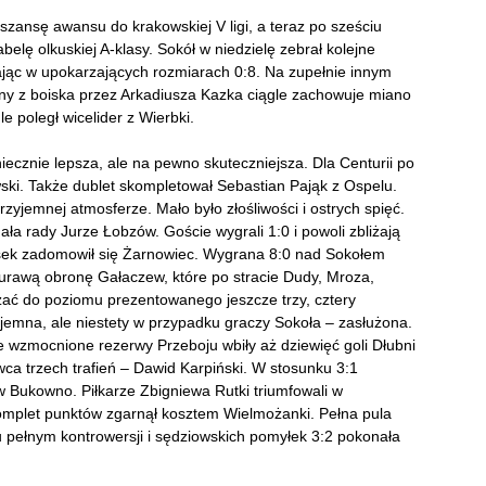
zansę awansu do krakowskiej V ligi, a teraz po sześciu
elę olkuskiej A-klasy. Sokół w niedzielę zebrał kolejne
ając w upokarzających rozmiarach 0:8. Na zupełnie innym
ony z boiska przez Arkadiusza Kazka ciągle zachowuje miano
e poległ wicelider z Wierbki.
cznie lepsza, ale na pewno skuteczniejsza. Dla Centurii po
ski. Także dublet skompletował Sebastian Pająk z Ospelu.
zyjemnej atmosferze. Mało było złośliwości i ostrych spięć.
 rady Jurze Łobzów. Goście wygrali 1:0 i powoli zbliżają
Lasek zadomowił się Żarnowiec. Wygrana 8:0 nad Sokołem
iurawą obronę Gałaczew, które po stracie Dudy, Mroza,
ać do poziomu prezentowanego jeszcze trzy, cztery
yjemna, ale niestety w przypadku graczy Sokoła – zasłużona.
ie wzmocnione rezerwy Przeboju wbiły aż dziewięć goli Dłubni
wca trzech trafień – Dawid Karpiński. W stosunku 3:1
 Bukowno. Piłkarze Zbigniewa Rutki triumfowali w
mplet punktów zgarnął kosztem Wielmożanki. Pełna pula
iu pełnym kontrowersji i sędziowskich pomyłek 3:2 pokonała