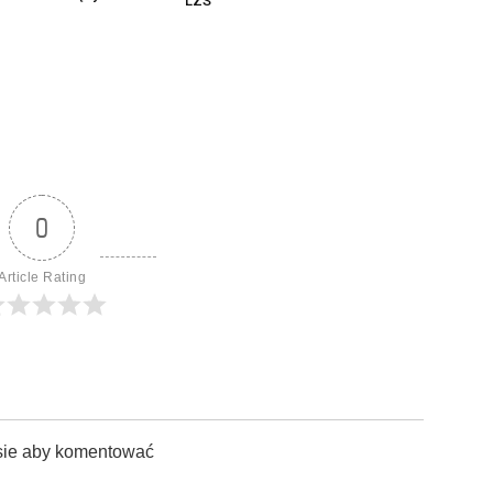
LZS
0
Article Rating
sie aby komentować