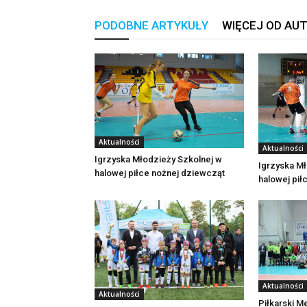
PODOBNE ARTYKUŁY
WIĘCEJ OD AU
Aktualności
Aktualności
Igrzyska Młodzieży Szkolnej w
Igrzyska Mł
halowej piłce nożnej dziewcząt
halowej pił
Aktualności
Aktualności
Piłkarski M