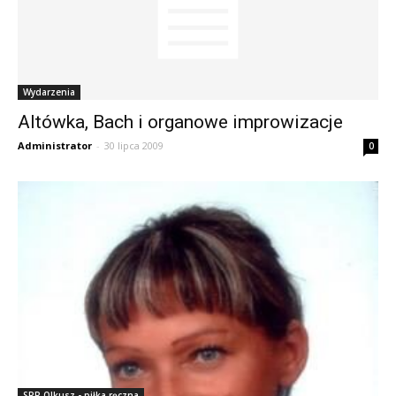
Wydarzenia
Altówka, Bach i organowe improwizacje
Administrator
-
30 lipca 2009
0
SPR Olkusz - piłka ręczna