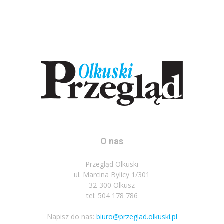
O nas
Przegląd Olkuski
ul. Marcina Bylicy 1/301
32-300 Olkusz
tel: 504 178 786
Napisz do nas:
biuro@przeglad.olkuski.pl