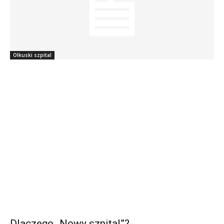
Olkuski szpital
Dlaczego „Nowy szpital”?