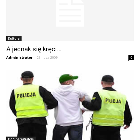
Kultura
A jednak się kręci…
Administrator
-
28 lipca 2009
0
Pod paragrafem