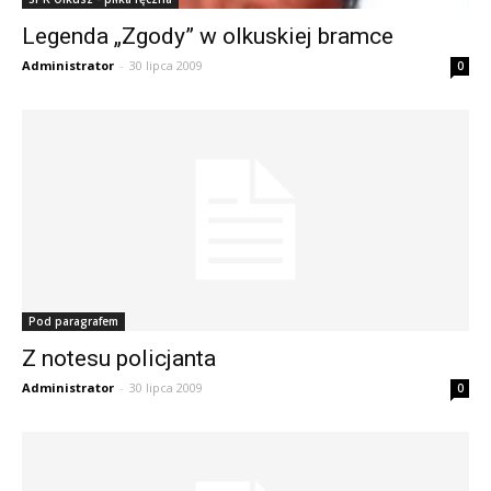
Legenda „Zgody” w olkuskiej bramce
Administrator
-
30 lipca 2009
0
Pod paragrafem
Z notesu policjanta
Administrator
-
30 lipca 2009
0