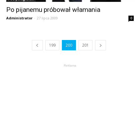
Po pijanemu próbował włamania
Administrator
-
27 lipca 2009
0
199
200
201
Reklama