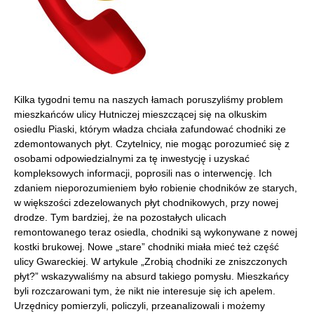
Kilka tygodni temu na naszych łamach poruszyliśmy problem
mieszkańców ulicy Hutniczej mieszczącej się na olkuskim
osiedlu Piaski, którym władza chciała zafundować chodniki ze
zdemontowanych płyt. Czytelnicy, nie mogąc porozumieć się z
osobami odpowiedzialnymi za tę inwestycję i uzyskać
kompleksowych informacji, poprosili nas o interwencję. Ich
zdaniem nieporozumieniem było robienie chodników ze starych,
w większości zdezelowanych płyt chodnikowych, przy nowej
drodze. Tym bardziej, że na pozostałych ulicach
remontowanego teraz osiedla, chodniki są wykonywane z nowej
kostki brukowej. Nowe „stare” chodniki miała mieć też część
ulicy Gwareckiej. W artykule „Zrobią chodniki ze zniszczonych
płyt?” wskazywaliśmy na absurd takiego pomysłu. Mieszkańcy
byli rozczarowani tym, że nikt nie interesuje się ich apelem.
Urzędnicy pomierzyli, policzyli, przeanalizowali i możemy