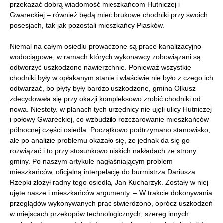
przekazać dobrą wiadomość mieszkańcom Hutniczej i
Gwareckiej – również będą mieć brukowe chodniki przy swoich
posesjach, tak jak pozostali mieszkańcy Piasków.
Niemal na całym osiedlu prowadzone są prace kanalizacyjno-
wodociągowe, w ramach których wykonawcy zobowiązani są
odtworzyć uszkodzone nawierzchnie. Ponieważ wszystkie
chodniki były w opłakanym stanie i właściwie nie było z czego ich
odtwarzać, bo płyty były bardzo uszkodzone, gmina Olkusz
zdecydowała się przy okazji kompleksowo zrobić chodniki od
nowa. Niestety, w planach tych urzędnicy nie ujęli ulicy Hutniczej
i połowy Gwareckiej, co wzbudziło rozczarowanie mieszkańców
północnej części osiedla. Początkowo podtrzymano stanowisko,
ale po analizie problemu okazało się, że jednak da się go
rozwiązać i to przy stosunkowo niskich nakładach ze strony
gminy. Po naszym artykule nagłaśniającym problem
mieszkańców, oficjalną interpelację do burmistrza Dariusza
Rzepki złożył radny tego osiedla, Jan Kucharzyk. Zostały w niej
ujęte nasze i mieszkańców argumenty. – W trakcie dokonywania
przeglądów wykonywanych prac stwierdzono, oprócz uszkodzeń
w miejscach przekopów technologicznych, szereg innych