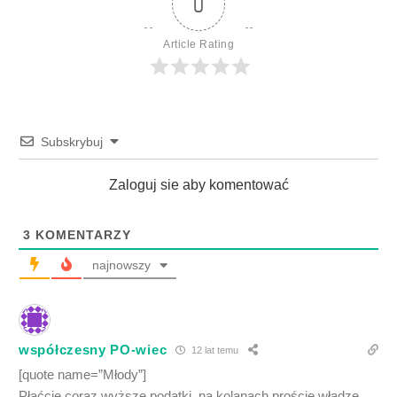
0
Article Rating
Subskrybuj
Zaloguj sie aby komentować
3
KOMENTARZY
najnowszy
współczesny PO-wiec
12 lat temu
[quote name=”Młody”]
Płaćcie coraz wyższe podatki, na kolanach proście władzę