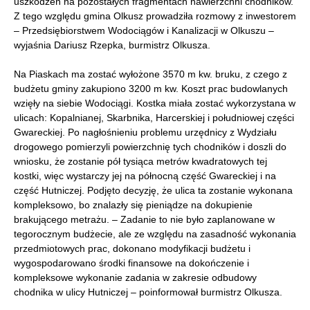
uszkodzeń na pozostałych fragmentach nawierzchni chodników.
Z tego względu gmina Olkusz prowadziła rozmowy z inwestorem
– Przedsiębiorstwem Wodociągów i Kanalizacji w Olkuszu –
wyjaśnia Dariusz Rzepka, burmistrz Olkusza.
Na Piaskach ma zostać wyłożone 3570 m kw. bruku, z czego z
budżetu gminy zakupiono 3200 m kw. Koszt prac budowlanych
wzięły na siebie Wodociągi. Kostka miała zostać wykorzystana w
ulicach: Kopalnianej, Skarbnika, Harcerskiej i południowej części
Gwareckiej. Po nagłośnieniu problemu urzędnicy z Wydziału
drogowego pomierzyli powierzchnię tych chodników i doszli do
wniosku, że zostanie pół tysiąca metrów kwadratowych tej
kostki, więc wystarczy jej na północną część Gwareckiej i na
część Hutniczej. Podjęto decyzję, że ulica ta zostanie wykonana
kompleksowo, bo znalazły się pieniądze na dokupienie
brakującego metrażu. – Zadanie to nie było zaplanowane w
tegorocznym budżecie, ale ze względu na zasadność wykonania
przedmiotowych prac, dokonano modyfikacji budżetu i
wygospodarowano środki finansowe na dokończenie i
kompleksowe wykonanie zadania w zakresie odbudowy
chodnika w ulicy Hutniczej – poinformował burmistrz Olkusza.