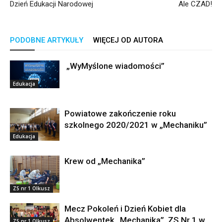
Dzień Edukacji Narodowej
Ale CZAD!
PODOBNE ARTYKUŁY
WIĘCEJ OD AUTORA
„WyMyślone wiadomości”
Edukacja
Powiatowe zakończenie roku
szkolnego 2020/2021 w „Mechaniku”
Edukacja
Krew od „Mechanika”
ZS nr 1 Olkusz
Mecz Pokoleń i Dzień Kobiet dla
Absolwentek „Mechanika”. ZS Nr 1 w
ZS nr 1 Olkusz