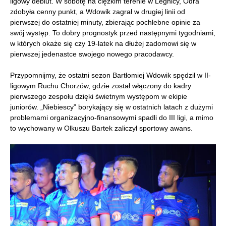
ligowy debiut. W sobotę na ciężkim terenie w Legnicy, Odra
zdobyła cenny punkt, a Wdowik zagrał w drugiej linii od
pierwszej do ostatniej minuty, zbierając pochlebne opinie za
swój występ. To dobry prognostyk przed następnymi tygodniami,
w których okaże się czy 19-latek na dłużej zadomowi się w
pierwszej jedenastce swojego nowego pracodawcy.
Przypomnijmy, że ostatni sezon Bartłomiej Wdowik spędził w II-
ligowym Ruchu Chorzów, gdzie został włączony do kadry
pierwszego zespołu dzięki świetnym występom w ekipie
juniorów. „Niebiescy” borykający się w ostatnich latach z dużymi
problemami organizacyjno-finansowymi spadli do III ligi, a mimo
to wychowany w Olkuszu Bartek zaliczył sportowy awans.