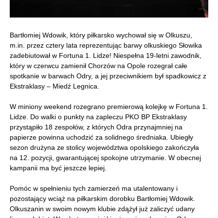
Bartłomiej Wdowik, który piłkarsko wychował się w Olkuszu,
m.in. przez cztery lata reprezentując barwy olkuskiego Słowika
zadebiutował w Fortuna 1. Lidze! Niespełna 19-letni zawodnik,
który w czerwcu zamienił Chorzów na Opole rozegrał całe
spotkanie w barwach Odry, a jej przeciwnikiem był spadkowicz z
Ekstraklasy – Miedź Legnica.
W miniony weekend rozegrano premierową kolejkę w Fortuna 1.
Lidze. Do walki o punkty na zapleczu PKO BP Ekstraklasy
przystąpiło 18 zespołów, z których Odra przynajmniej na
papierze powinna uchodzić za solidnego średniaka. Ubiegły
sezon drużyna ze stolicy województwa opolskiego zakończyła
na 12. pozycji, gwarantującej spokojne utrzymanie. W obecnej
kampanii ma być jeszcze lepiej.
Pomóc w spełnieniu tych zamierzeń ma utalentowany i
pozostający wciąż na piłkarskim dorobku Bartłomiej Wdowik.
Olkuszanin w swoim nowym klubie zdążył już zaliczyć udany