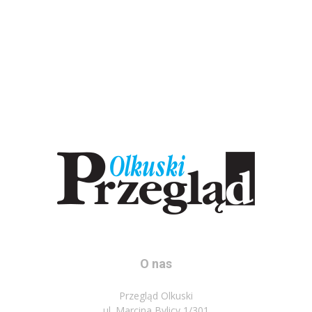
O nas
Przegląd Olkuski
ul. Marcina Bylicy 1/301