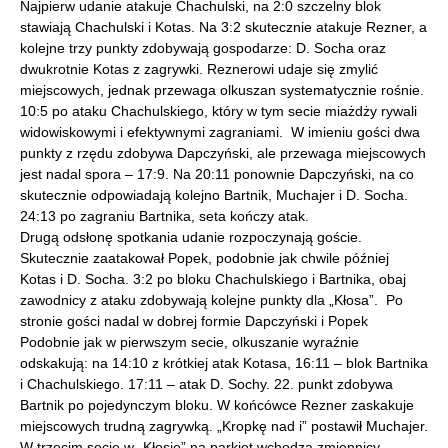
Najpierw udanie atakuje Chachulski, na 2:0 szczelny blok
stawiają Chachulski i Kotas. Na 3:2 skutecznie atakuje Rezner, a
kolejne trzy punkty zdobywają gospodarze: D. Socha oraz
dwukrotnie Kotas z zagrywki. Reznerowi udaje się zmylić
miejscowych, jednak przewaga olkuszan systematycznie rośnie.
10:5 po ataku Chachulskiego, który w tym secie miażdży rywali
widowiskowymi i efektywnymi zagraniami. W imieniu gości dwa
punkty z rzędu zdobywa Dapczyński, ale przewaga miejscowych
jest nadal spora – 17:9. Na 20:11 ponownie Dapczyński, na co
skutecznie odpowiadają kolejno Bartnik, Muchajer i D. Socha.
24:13 po zagraniu Bartnika, seta kończy atak.
Drugą odsłonę spotkania udanie rozpoczynają goście.
Skutecznie zaatakował Popek, podobnie jak chwile później
Kotas i D. Socha. 3:2 po bloku Chachulskiego i Bartnika, obaj
zawodnicy z ataku zdobywają kolejne punkty dla „Kłosa”. Po
stronie gości nadal w dobrej formie Dapczyński i Popek
Podobnie jak w pierwszym secie, olkuszanie wyraźnie
odskakują: na 14:10 z krótkiej atak Kotasa, 16:11 – blok Bartnika
i Chachulskiego. 17:11 – atak D. Sochy. 22. punkt zdobywa
Bartnik po pojedynczym bloku. W końcówce Rezner zaskakuje
miejscowych trudną zagrywką. „Kropkę nad i” postawił Muchajer.
W trzecim secie w „Kłosie” na parkiet wchodzą zmiennicy.