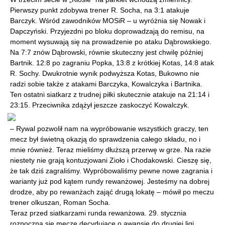
Pierwszy punkt zdobywa trener R. Socha, na 3:1 atakuje
Barczyk. Wśród zawodników MOSiR – u wyróżnia się Nowak i
Dapczyński. Przyjezdni po bloku doprowadzają do remisu, na
moment wysuwają się na prowadzenie po ataku Dąbrowskiego.
Na 7:7 znów Dąbrowski, równie skuteczny jest chwilę później
Bartnik. 12:8 po zagraniu Popka, 13:8 z krótkiej Kotas, 14:8 atak
R. Sochy. Dwukrotnie wynik podwyższa Kotas, Bukowno nie
radzi sobie także z atakami Barczyka, Kowalczyka i Bartnika.
Ten ostatni siatkarz z trudnej piłki skutecznie atakuje na 21:14 i
23:15. Przeciwnika zdążył jeszcze zaskoczyć Kowalczyk.
– Rywal pozwolił nam na wypróbowanie wszystkich graczy, ten
mecz był świetną okazją do sprawdzenia całego składu, no i
mnie również. Teraz mieliśmy dłuższą przerwę w grze. Na razie
niestety nie grają kontuzjowani Zioło i Chodakowski. Cieszę się,
że tak dziś zagraliśmy. Wypróbowaliśmy pewne nowe zagrania i
warianty już pod kątem rundy rewanżowej. Jesteśmy na dobrej
drodze, aby po rewanżach zająć drugą lokatę – mówił po meczu
trener olkuszan, Roman Socha.
Teraz przed siatkarzami runda rewanżowa. 29. stycznia
rozpoczną się mecze decydujące o awansie do drugiej ligi.