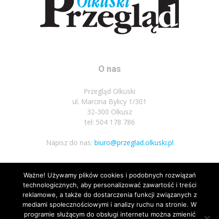
O nas
Przegląd Olkuski
ul. Marcina Bylicy 1/301
32-300 Olkusz
tel: 504 178 786
Napisz do nas:
biuro@przeglad.olkuski.pl
Ważne! Używamy plików cookies i podobnych rozwiązań
Podążaj za nami
technologicznych, aby personalizować zawartość i treści
reklamowe, a także do dostarczenia funkcji związanych z
mediami społecznościowymi i analizy ruchu na stronie. W
programie służącym do obsługi internetu można zmienić