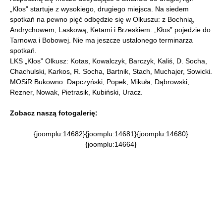
„Kłos” startuje z wysokiego, drugiego miejsca. Na siedem
spotkań na pewno pięć odbędzie się w Olkuszu: z Bochnią,
Andrychowem, Laskową, Ketami i Brzeskiem. „Kłos” pojedzie do
Tarnowa i Bobowej. Nie ma jeszcze ustalonego terminarza
spotkań.
LKS „Kłos” Olkusz: Kotas, Kowalczyk, Barczyk, Kaliś, D. Socha,
Chachulski, Karkos, R. Socha, Bartnik, Stach, Muchajer, Sowicki.
MOSiR Bukowno: Dapczyński, Popek, Mikuła, Dąbrowski,
Rezner, Nowak, Pietrasik, Kubiński, Uracz.
Zobacz naszą fotogalerię:
{joomplu:14682}{joomplu:14681}{joomplu:14680}
{joomplu:14664}