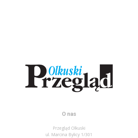
O nas
Przegląd Olkuski
ul. Marcina Bylicy 1/301