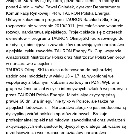
związać. Staramy się być tam, gdzie nasi klienci, a mamy ich
ponad 4 mln – mówi Paweł Gniadek, dyrektor Departamentu
Komunikacji Rynkowej i PR w TAURON Polska Energia.
Główym założeniem programu TAURON Bachleda Ski, który
rozpocznie się w sezonie 2010/2011, jest całościowe wsparcie
rozwoju narciarstwa alpejskiego. Projekt składa się z czterech
elementów – programu TAURON OlimpijSKI -adresownego do
młodych, obiecujących zawodników uprawiających narciarstwo
alpejskie, cyklu zawodów TAURON Energy Ski Cup, wsparcia
Amatorskich Mistrzostw Polski oraz Mistrzostw Polski Seniorów
w narciarstwie alpejskim
TAURON OlimpijSKI to akcja adresowana do najbardziej
uzdolnionej młodzieży w wieku 13 – 17 lat, wyłonionej we
współpracy z lokalnymi klubami sportowymi i PZN. Wybrana
grupa weźmie udział w cyklu intensywnych szkoleń wspieranych
przez TAURON Polska Energia. Młodzi alpejczycy spędzą
prawie 60 dni „na śniegu” nie tylko w Polsce, ale także na
alpejskich lodowcach. – Narciarstwo alpejskie jest niedocenianą
dyscypliną wśród polskich sportów zimowych. Brakuje
profesjonalnej opieki nad młodymi zawodnikami oraz wydarzeń
aktywizujących entuzjastów tej dyscypliny, dlatego tak ważne są
przedsięwzięcia wspierające entuzjastów narciarstwa