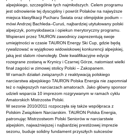
alpejskiego, szczególnie tych najmłodszych. Celem programu
jest odnowienie tej dyscypliny i powrót Polaków na najwyższe
miejsca klasyfikacji Pucharu Świata oraz olimpijskie podium –
mówi Andrzej Bachleda–Curuś, najbardziej utytułowany polski
alpejczyk, pomysłodawca i opiekun merytoryczny programu.
Wspierani przez TAURON zawodnicy zaprezentują swoje
umiejętności w czasie TAURON Energy Ski Cup, gdzie będą
rywalizować w wyjątkowo widowiskowej konkurencji alpejskiej,
jaką jest slalom równoległy. Dwie kwalifikacyjne edycje
rozegrane zostaną w Krynicy i Czarnej Górze, natomiast wielki
finał zagości w zimowej stolicy Polski – Zakopanem.
W ramach działań związanych z reaktywacją polskiego
narciarstwa alpejskiego TAURON Polska Energia nie zapomniał
też o najlepszych narciarzach amatorach. Jako główny sponsor
udzieli wsparcia 10 imprezom rozgrywanym w ramach cyklu
Amatorskich Mistrzostw Polski.
W sezonie 2010/2011 rozpoczęła się także współpraca z
Polskim Związkiem Narciarskim. TAURON Polska Energia,
patronując Mistrzostwom Polski Seniorów w narciarstwie
alpejskim, najważniejszej i najbardziej prestiżowej imprezie
sezonu, buduje solidny fundament przyszłych sukcesów