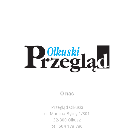
O nas
Przegląd Olkuski
ul. Marcina Bylicy 1/301
32-300 Olkusz
tel: 504 178 786