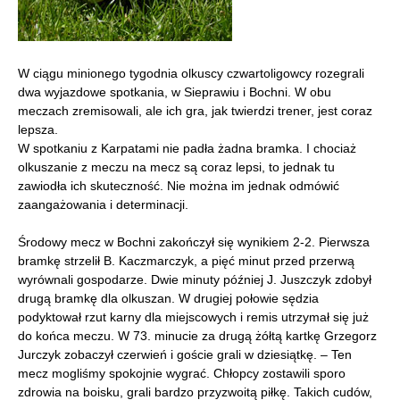
W ciągu minionego tygodnia olkuscy czwartoligowcy rozegrali
dwa wyjazdowe spotkania, w Sieprawiu i Bochni. W obu
meczach zremisowali, ale ich gra, jak twierdzi trener, jest coraz
lepsza.
W spotkaniu z Karpatami nie padła żadna bramka. I chociaż
olkuszanie z meczu na mecz są coraz lepsi, to jednak tu
zawiodła ich skuteczność. Nie można im jednak odmówić
zaangażowania i determinacji.
Środowy mecz w Bochni zakończył się wynikiem 2-2. Pierwsza
bramkę strzelił B. Kaczmarczyk, a pięć minut przed przerwą
wyrównali gospodarze. Dwie minuty później J. Juszczyk zdobył
drugą bramkę dla olkuszan. W drugiej połowie sędzia
podyktował rzut karny dla miejscowych i remis utrzymał się już
do końca meczu. W 73. minucie za drugą żółtą kartkę Grzegorz
Jurczyk zobaczył czerwień i goście grali w dziesiątkę. – Ten
mecz mogliśmy spokojnie wygrać. Chłopcy zostawili sporo
zdrowia na boisku, grali bardzo przyzwoitą piłkę. Takich cudów,