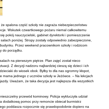
że spalona część szkoły nie zagraża niebezpieczeństwu
lekcje. Wskutek czwartkowego pożaru niemal całkowitemu
się pokój nauczycielski, gabinet dyrektorki i pomieszczenie
w salach poniżej. Stropy zostały odpowiednio zabezpieczone,
ią budynku. Przez weekend pracownikom szkoły i rodzicom
ły do porządku.
 salach na pierwszym piętrze. Plan zajęć został nieco
cji. Z decyzji nadzoru najbardziej cieszą się dzieci i ich
 dzieciaki do wiosek obok. Byłby to dla nas ogromny kłopot,
uje mama jednego z uczniów szkoły w Jeżówce. – Na lekcjach
ojazdy. Uważam, że taka decyzja jest najlepsza dla wszystkich
nieszczelny przewód kominowy. Policja wykluczyła udział
, a dodatkową pomoc przy remoncie obiecał burmistrz
ego poddasza rozpocznie się prawdopodobnie dopiero na