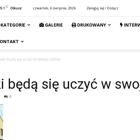
C
35.1
czwartek, 6 sierpnia, 2026
Zaloguj się / Dołącz
Olkusz
KATEGORIE
GALERIE
DRUKOWANY
INTER
ONTAKT
ówki będą się uczyć w swojej szkole
i będą się uczyć w swo
0