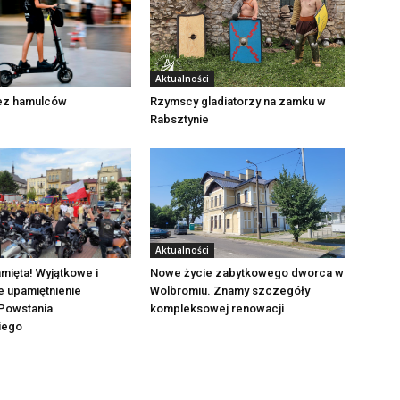
Aktualności
Rzymscy gladiatorzy na zamku w
bez hamulców
Rabsztynie
Aktualności
mięta! Wyjątkowe i
Nowe życie zabytkowego dworca w
e upamiętnienie
Wolbromiu. Znamy szczegóły
Powstania
kompleksowej renowacji
iego