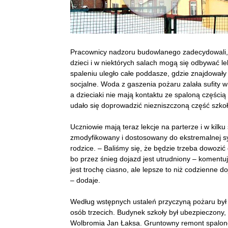
Pracownicy nadzoru budowlanego zadecydowali, 
dzieci i w niektórych salach mogą się odbywać 
spaleniu uległo całe poddasze, gdzie znajdowały 
socjalne. Woda z gaszenia pożaru zalała sufity 
a dzieciaki nie mają kontaktu ze spaloną częśc
udało się doprowadzić niezniszczoną część szko
Uczniowie mają teraz lekcje na parterze i w kilku
zmodyfikowany i dostosowany do ekstremalnej sytua
rodzice. – Baliśmy się, że będzie trzeba dowozić
bo przez śnieg dojazd jest utrudniony – koment
jest trochę ciasno, ale lepsze to niż codzienne d
– dodaje.
Według wstępnych ustaleń przyczyną pożaru był 
osób trzecich. Budynek szkoły był ubezpieczony
Wolbromia Jan Łaksa. Gruntowny remont spalon