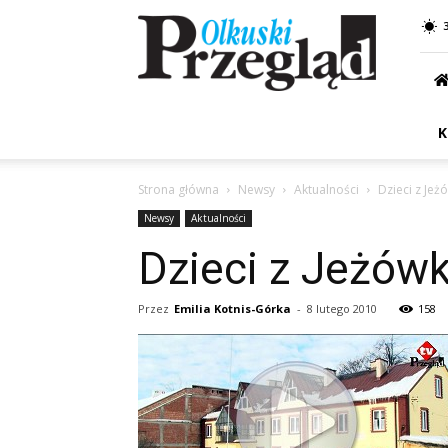
Przegląd
Olkuski
K
Strona główna
Newsy
Aktualności
Dzieci z Jeż
Newsy
Aktualności
Dzieci z Jeżówk
Przez
Emilia Kotnis-Górka
-
8 lutego 2010
158