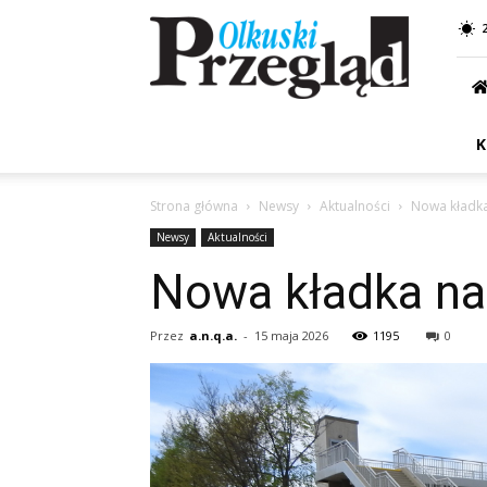
Przegląd
Olkuski
K
Strona główna
Newsy
Aktualności
Nowa kładka
Newsy
Aktualności
Nowa kładka na
Przez
a.n.q.a.
-
15 maja 2026
1195
0