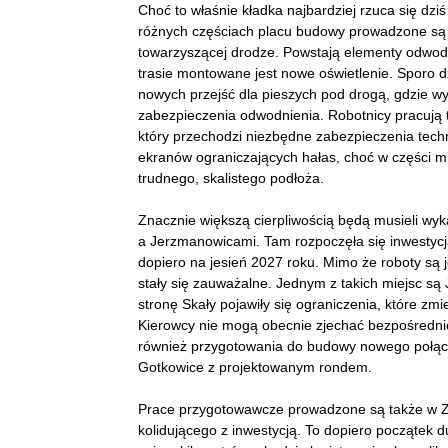
Choć to właśnie kładka najbardziej rzuca się dz
różnych częściach placu budowy prowadzone są 
towarzyszącej drodze. Powstają elementy odwodn
trasie montowane jest nowe oświetlenie. Sporo dz
nowych przejść dla pieszych pod drogą, gdzie w
zabezpieczenia odwodnienia. Robotnicy pracują t
który przechodzi niezbędne zabezpieczenia techn
ekranów ograniczających hałas, choć w części 
trudnego, skalistego podłoża.
Znacznie większą cierpliwością będą musieli w
a Jerzmanowicami. Tam rozpoczęła się inwestycja 
dopiero na jesień 2027 roku. Mimo że roboty są 
stały się zauważalne. Jednym z takich miejsc s
stronę Skały pojawiły się ograniczenia, które zm
Kierowcy nie mogą obecnie zjechać bezpośrednio 
również przygotowania do budowy nowego połącz
Gotkowice z projektowanym rondem.
Prace przygotowawcze prowadzone są także w Z
kolidującego z inwestycją. To dopiero początek 