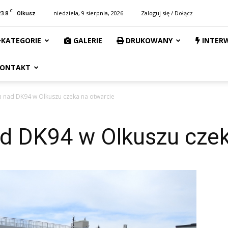
C
23.8
niedziela, 9 sierpnia, 2026
Zaloguj się / Dołącz
Olkusz
KATEGORIE
GALERIE
DRUKOWANY
INTER
ONTAKT
 nad DK94 w Olkuszu czeka na otwarcie
d DK94 w Olkuszu czek