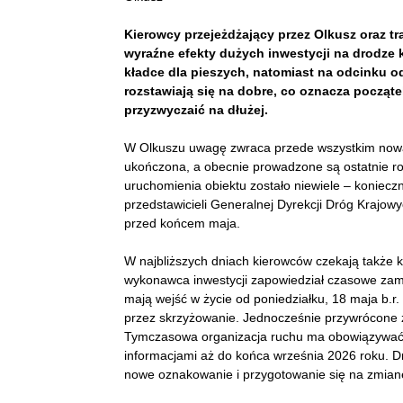
Kierowcy przejeżdżający przez Olkusz oraz t
wyraźne efekty dużych inwestycji na drodze k
kładce dla pieszych, natomiast na odcinku 
rozstawiają się na dobre, co oznacza począte
przyzwyczaić na dłużej.
W Olkuszu uwagę zwraca przede wszystkim nowa 
ukończona, a obecnie prowadzone są ostatnie r
uruchomienia obiektu zostało niewiele – koniecz
przedstawicieli Generalnej Dyrekcji Dróg Krajowyc
przed końcem maja.
W najbliższych dniach kierowców czekają także 
wykonawca inwestycji zapowiedział czasowe zamk
mają wejść w życie od poniedziałku, 18 maja b.r
przez skrzyżowanie. Jednocześnie przywrócone z
Tymczasowa organizacja ruchu ma obowiązywać 
informacjami aż do końca września 2026 roku. 
nowe oznakowanie i przygotowanie się na zmianę