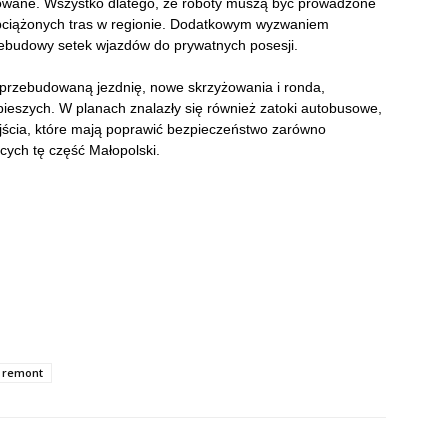
kowane. Wszystko dlatego, że roboty muszą być prowadzone
obciążonych tras w regionie. Dodatkowym wyzwaniem
ebudowy setek wjazdów do prywatnych posesji.
 przebudowaną jezdnię, nowe skrzyżowania i ronda,
 pieszych. W planach znalazły się również zatoki autobusowe,
ejścia, które mają poprawić bezpieczeństwo zarówno
cych tę część Małopolski.
remont