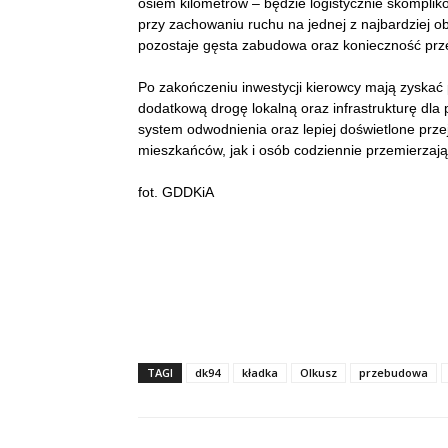
osiem kilometrów – będzie logistycznie skompli
przy zachowaniu ruchu na jednej z najbardziej 
pozostaje gęsta zabudowa oraz konieczność prz
Po zakończeniu inwestycji kierowcy mają zyskać
dodatkową drogę lokalną oraz infrastrukturę dla
system odwodnienia oraz lepiej doświetlone prz
mieszkańców, jak i osób codziennie przemierzają
fot. GDDKiA
TAGI
dk94
kładka
Olkusz
przebudowa