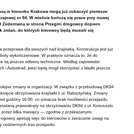
rasą w kierunku Krakowa mogą już zobaczyć pierwsze
rajowej nr 94. W mieście kończą się prace przy nowej
od Zedermana w stronę Przegini drogowcy dopiero
k zmian, do których kierowcy będą musieli się
przeprawa dla pieszych nad krajówką. Konstrukcja jest już
oboty wykończeniowe. W praktyce oznacza to, że do
ne są jeszcze odbiory techniczne. Według zapowiedzi
h i Autostrad, piesi będą mogli skorzystać z kładki jeszcze
kolejne zmiany w organizacji. W związku z przebudową DK94
nięcie skrzyżowania krajówki z ul. Rabsztyńską. Zmiany
. od godziny 16:00, co oznacza brak możliwości przejazdu
ostaną prawoskręty na skrzyżowaniu DK94 z ul. Kościuszki.
przez kilka miesięcy — zgodnie z przekazanymi
Drogowcy apelują więc do kierowców o zwracanie uwagi na
 codziennych tras przejazdu.