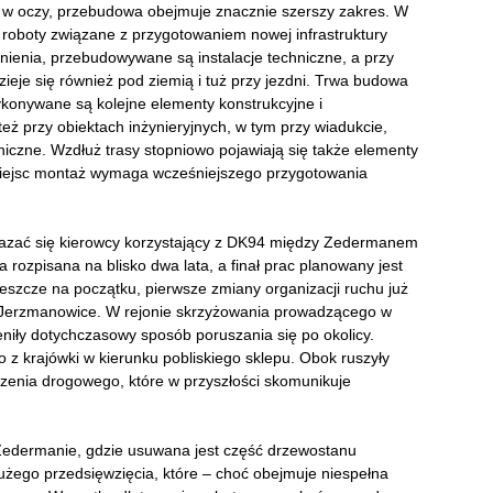
iś w oczy, przebudowa obejmuje znacznie szerszy zakres. W
roboty związane z przygotowaniem nowej infrastruktury
ienia, przebudowywane są instalacje techniczne, a przy
ieje się również pod ziemią i tuż przy jezdni. Trwa budowa
ykonywane są kolejne elementy konstrukcyjne i
eż przy obiektach inżynieryjnych, w tym przy wiadukcie,
iczne. Wzdłuż trasy stopniowo pojawiają się także elementy
miejsc montaż wymaga wcześniejszego przygotowania
ykazać się kierowcy korzystający z DK94 między Zedermanem
rozpisana na blisko dwa lata, a finał prac planowany jest
jeszcze na początku, pierwsze zmiany organizacji ruchu już
ą Jerzmanowice. W rejonie skrzyżowania prowadzącego w
ieniły dotychczasowy sposób poruszania się po okolicy.
z krajówki w kierunku pobliskiego sklepu. Obok ruszyły
enia drogowego, które w przyszłości skomunikuje
edermanie, gdzie usuwana jest część drzewostanu
dużego przedsięwzięcia, które – choć obejmuje niespełna