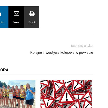
din
Email
Print
Następny artykuł
Kolejne inwestycje kolejowe w powiecie
TORA