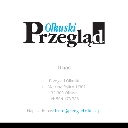
O nas
Przegląd Olkuski
ul. Marcina Bylicy 1/301
32-300 Olkusz
tel: 504 178 786
Napisz do nas:
biuro@przeglad.olkuski.pl