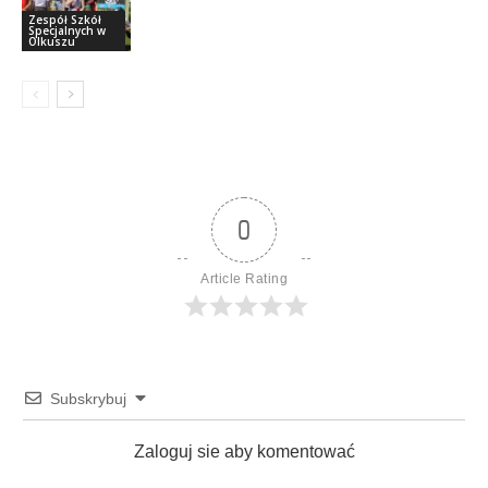
Zespół Szkół
Specjalnych w
Olkuszu
0
Article Rating
Subskrybuj
Zaloguj sie aby komentować