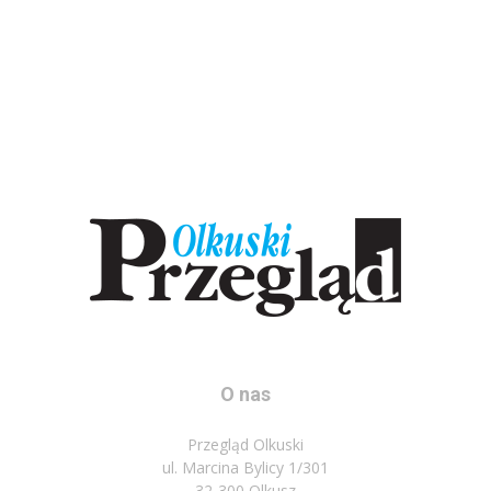
O nas
Przegląd Olkuski
ul. Marcina Bylicy 1/301
32-300 Olkusz