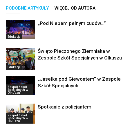
PODOBNE ARTYKUŁY
WIĘCEJ OD AUTORA
„Pod Niebem pełnym cudów…”
Edukacja
Święto Pieczonego Ziemniaka w
Zespole Szkół Specjalnych w Olkuszu
Edukacja
„Jasełka pod Giewontem’’ w Zespole
Szkół Specjalnych
Zespół Szkół
Specjalnych w
Olkuszu
Spotkanie z policjantem
Zespół Szkół
Specjalnych w
Olkuszu