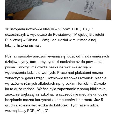
18 listopada uczniowie klas IV – VI oraz PDP „B” i „E”
uczestniczyli w wycieczce do Powiatowej i Miejskiej Biblioteki
Publicznej w Olkuszu. Wzięli oni udział w multimedialnej
lekcji „Historia pisma”.
Poznali sposoby porozumiewania się ludzi, od najdawniejszych
dziejów: dymy, tam-tamy, rysunki naskalne aż do powstania
pisma. Tworzyli malowidła naskalne wczuwając się w
wyobrażenia ludzi pierwotnych. Prace nad plakatami można
zobaczyć w galerii zdjęć. Uczniowie trenowali również pisanie
wyrazów w różnych alfabetach np. greckim i fenickim. Dawało
im to dużo radości. Ważne było zapoznanie z samą biblioteką,
znacznie większą niż szkolna, a szczególnie mediateką, gdzie
bezpłatnie można korzystać z komputerów i internetu. Już 5
grudnia kolejna wycieczka do biblioteki! Tym razem udział
wezmą klasy PDP „A” i „D”.