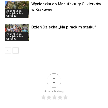
Wycieczka do Manufaktury Cukierków
w Krakowie
Zespół Szkół
Specjalnych w
Olkuszu
Dzień Dziecka „Na pirackim statku”
Zespół Szkół
Specjalnych w
Olkuszu
0
Article Rating