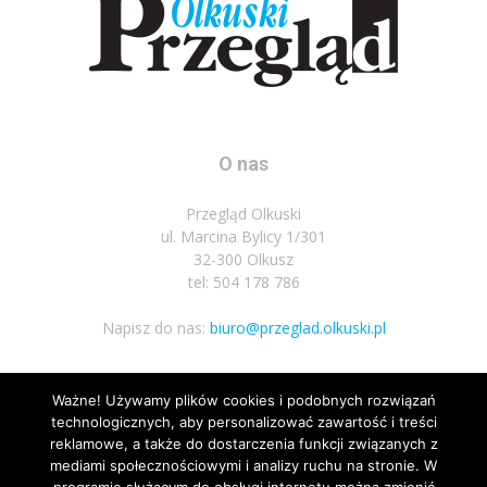
O nas
Przegląd Olkuski
ul. Marcina Bylicy 1/301
32-300 Olkusz
tel: 504 178 786
Napisz do nas:
biuro@przeglad.olkuski.pl
Ważne! Używamy plików cookies i podobnych rozwiązań
Podążaj za nami
technologicznych, aby personalizować zawartość i treści
reklamowe, a także do dostarczenia funkcji związanych z
mediami społecznościowymi i analizy ruchu na stronie. W