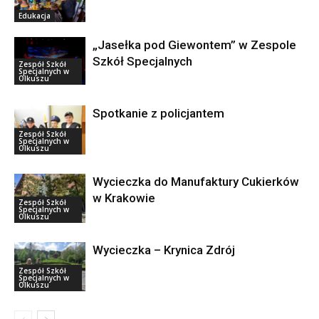
Edukacja
„Jasełka pod Giewontem’’ w Zespole
Szkół Specjalnych
Zespół Szkół
Specjalnych w
Olkuszu
Spotkanie z policjantem
Zespół Szkół
Specjalnych w
Olkuszu
Wycieczka do Manufaktury Cukierków
w Krakowie
Zespół Szkół
Specjalnych w
Olkuszu
Wycieczka – Krynica Zdrój
Zespół Szkół
Specjalnych w
Olkuszu