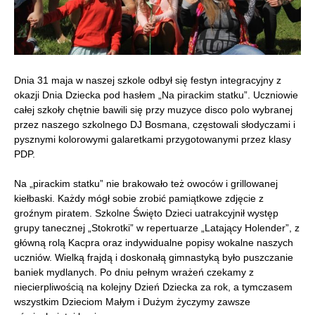
Dnia 31 maja w naszej szkole odbył się festyn integracyjny z
okazji Dnia Dziecka pod hasłem „Na pirackim statku”. Uczniowie
całej szkoły chętnie bawili się przy muzyce disco polo wybranej
przez naszego szkolnego DJ Bosmana, częstowali słodyczami i
pysznymi kolorowymi galaretkami przygotowanymi przez klasy
PDP.
Na „pirackim statku” nie brakowało też owoców i grillowanej
kiełbaski. Każdy mógł sobie zrobić pamiątkowe zdjęcie z
groźnym piratem. Szkolne Święto Dzieci uatrakcyjnił występ
grupy tanecznej „Stokrotki” w repertuarze „Latający Holender”, z
główną rolą Kacpra oraz indywidualne popisy wokalne naszych
uczniów. Wielką frajdą i doskonałą gimnastyką było puszczanie
baniek mydlanych. Po dniu pełnym wrażeń czekamy z
niecierpliwością na kolejny Dzień Dziecka za rok, a tymczasem
wszystkim Dzieciom Małym i Dużym życzymy zawsze