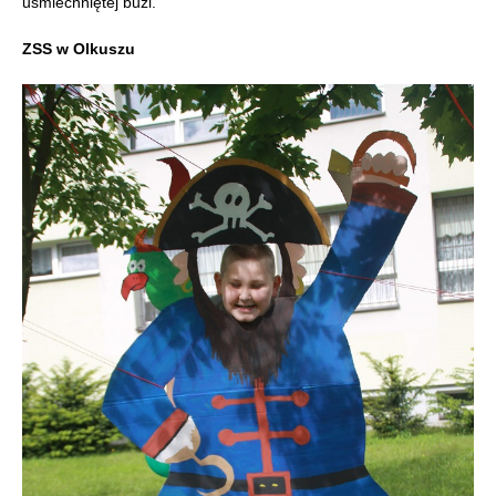
uśmiechniętej buzi.
ZSS w Olkuszu