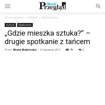
Strona główna
Kultura
Wydarzenia
Kultura
Wydarzenia
„Gdzie mieszka sztuka?” –
drugie spotkanie z tańcem
Przez
Wiola Woźniczko
-
21 kwietnia 2017
79
0