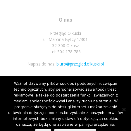
O nas
Przegląd Olkuski
ul. Marcina Bylicy 1/301
32-300 Olkusz
tel: 504 178 786
Napisz do nas:
biuro@przeglad.olkuski.pl
Ważne! Używamy plików cookies i podobnych rozwiązań
Podążaj za nami
technologicznych, aby personalizować zawartość i treści
reklamowe, a także do dostarczenia funkcji związanych z
mediami społecznościowymi i analizy ruchu na stronie. W
programie służącym do obsługi internetu można zmienić
ustawienia dotyczące cookies.Korzystanie z naszych serwisów
internetowych bez zmiany ustawień dotyczących cookies
oznacza, że będą one zapisane w pamięci urządzenia.
Nota prawna
Polityka prywatnosci
Kariera
Regulamin