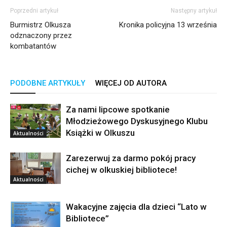
Poprzedni artykuł
Następny artykuł
Burmistrz Olkusza
Kronika policyjna 13 września
odznaczony przez
kombatantów
PODOBNE ARTYKUŁY
WIĘCEJ OD AUTORA
Za nami lipcowe spotkanie
Młodzieżowego Dyskusyjnego Klubu
Książki w Olkuszu
Aktualności
Zarezerwuj za darmo pokój pracy
cichej w olkuskiej bibliotece!
Aktualności
Wakacyjne zajęcia dla dzieci “Lato w
Bibliotece”