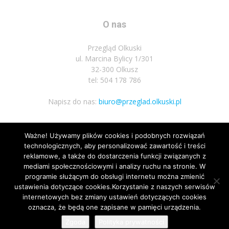
O nas
Przegląd Olkuski
ul. Marcina Bylicy 1/301
32-300 Olkusz
tel: 504 178 786
Napisz do nas:
biuro@przeglad.olkuski.pl
Ważne! Używamy plików cookies i podobnych rozwiązań
Podążaj za nami
technologicznych, aby personalizować zawartość i treści
reklamowe, a także do dostarczenia funkcji związanych z
mediami społecznościowymi i analizy ruchu na stronie. W
programie służącym do obsługi internetu można zmienić
ustawienia dotyczące cookies.Korzystanie z naszych serwisów
internetowych bez zmiany ustawień dotyczących cookies
oznacza, że będą one zapisane w pamięci urządzenia.
Nota prawna
Polityka prywatnosci
Kariera
Regulamin
Zgoda
Polityka prywatności
© Wszelkie prawa zastrzeżone 2020