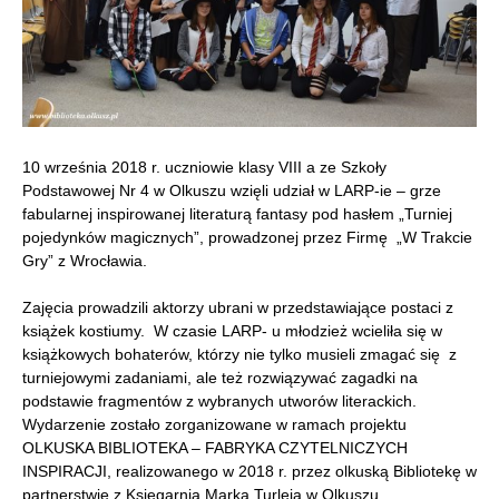
10 września 2018 r. uczniowie klasy VIII a ze Szkoły
Podstawowej Nr 4 w Olkuszu wzięli udział w LARP-ie – grze
fabularnej inspirowanej literaturą fantasy pod hasłem „Turniej
pojedynków magicznych”, prowadzonej przez Firmę „W Trakcie
Gry” z Wrocławia.
Zajęcia prowadzili aktorzy ubrani w przedstawiające postaci z
książek kostiumy. W czasie LARP- u młodzież wcieliła się w
książkowych bohaterów, którzy nie tylko musieli zmagać się z
turniejowymi zadaniami, ale też rozwiązywać zagadki na
podstawie fragmentów z wybranych utworów literackich.
Wydarzenie zostało zorganizowane w ramach projektu
OLKUSKA BIBLIOTEKA – FABRYKA CZYTELNICZYCH
INSPIRACJI, realizowanego w 2018 r. przez olkuską Bibliotekę w
partnerstwie z Księgarnią Marka Turleja w Olkuszu.