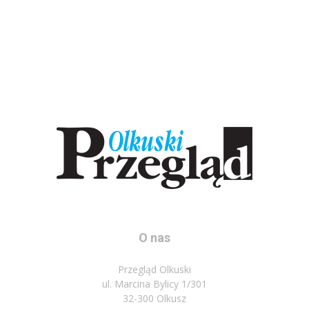
O nas
Przegląd Olkuski
ul. Marcina Bylicy 1/301
32-300 Olkusz