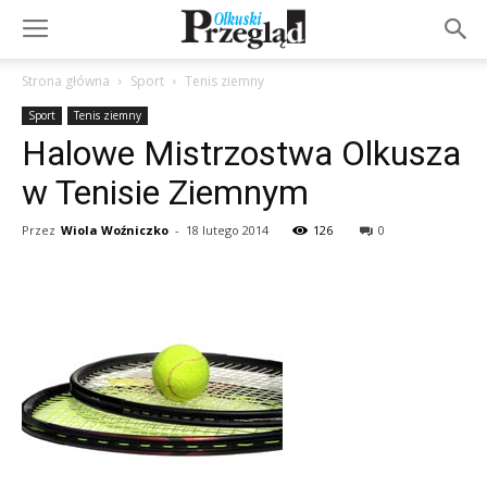
Strona główna
Sport
Tenis ziemny
Sport
Tenis ziemny
Halowe Mistrzostwa Olkusza
w Tenisie Ziemnym
Przez
Wiola Woźniczko
-
18 lutego 2014
126
0