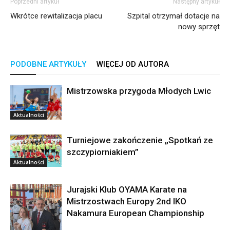
Poprzedni artykuł
Następny artykuł
Wkrótce rewitalizacja placu
Szpital otrzymał dotacje na
nowy sprzęt
PODOBNE ARTYKUŁY
WIĘCEJ OD AUTORA
Mistrzowska przygoda Młodych Lwic
Aktualności
Turniejowe zakończenie „Spotkań ze
szczypiorniakiem”
Aktualności
Jurajski Klub OYAMA Karate na
Mistrzostwach Europy 2nd IKO
Nakamura European Championship