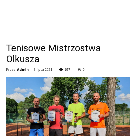
Tenisowe Mistrzostwa
Olkusza
Przez
Admin
-
8 lipca 2021
697
0