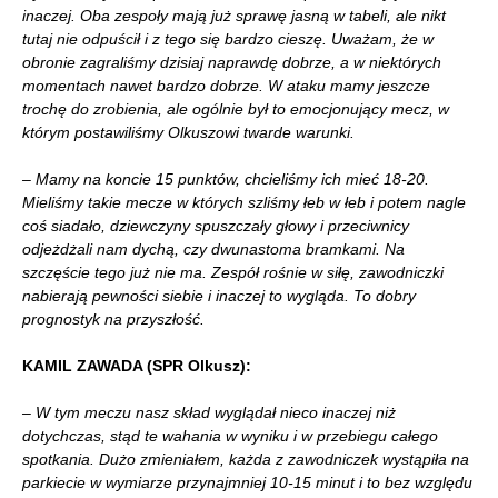
inaczej. Oba zespoły mają już sprawę jasną w tabeli, ale nikt
tutaj nie odpuścił i z tego się bardzo cieszę. Uważam, że w
obronie zagraliśmy dzisiaj naprawdę dobrze, a w niektórych
momentach nawet bardzo dobrze. W ataku mamy jeszcze
trochę do zrobienia, ale ogólnie był to emocjonujący mecz, w
którym postawiliśmy Olkuszowi twarde warunki.
– Mamy na koncie 15 punktów, chcieliśmy ich mieć 18-20.
Mieliśmy takie mecze w których szliśmy łeb w łeb i potem nagle
coś siadało, dziewczyny spuszczały głowy i przeciwnicy
odjeżdżali nam dychą, czy dwunastoma bramkami. Na
szczęście tego już nie ma. Zespół rośnie w siłę, zawodniczki
nabierają pewności siebie i inaczej to wygląda. To dobry
prognostyk na przyszłość.
KAMIL ZAWADA (SPR Olkusz):
– W tym meczu nasz skład wyglądał nieco inaczej niż
dotychczas, stąd te wahania w wyniku i w przebiegu całego
spotkania. Dużo zmieniałem, każda z zawodniczek wystąpiła na
parkiecie w wymiarze przynajmniej 10-15 minut i to bez względu