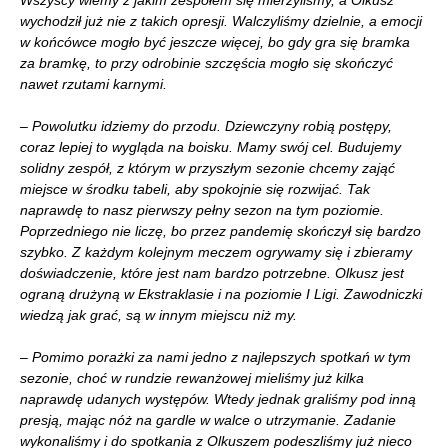
Wszyscy wiemy z jakim zespołem się mierzyliśmy, a Olkusz
wychodził już nie z takich opresji. Walczyliśmy dzielnie, a emocji
w końcówce mogło być jeszcze więcej, bo gdy gra się bramka
za bramkę, to przy odrobinie szczęścia mogło się skończyć
nawet rzutami karnymi.
– Powolutku idziemy do przodu. Dziewczyny robią postępy,
coraz lepiej to wygląda na boisku. Mamy swój cel. Budujemy
solidny zespół, z którym w przyszłym sezonie chcemy zająć
miejsce w środku tabeli, aby spokojnie się rozwijać. Tak
naprawdę to nasz pierwszy pełny sezon na tym poziomie.
Poprzedniego nie liczę, bo przez pandemię skończył się bardzo
szybko. Z każdym kolejnym meczem ogrywamy się i zbieramy
doświadczenie, które jest nam bardzo potrzebne. Olkusz jest
ograną drużyną w Ekstraklasie i na poziomie I Ligi. Zawodniczki
wiedzą jak grać, są w innym miejscu niż my.
– Pomimo porażki za nami jedno z najlepszych spotkań w tym
sezonie, choć w rundzie rewanżowej mieliśmy już kilka
naprawdę udanych występów. Wtedy jednak graliśmy pod inną
presją, mając nóż na gardle w walce o utrzymanie. Zadanie
wykonaliśmy i do spotkania z Olkuszem podeszliśmy już nieco