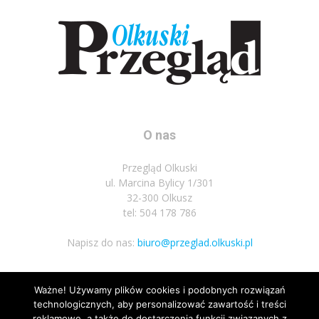
O nas
Przegląd Olkuski
ul. Marcina Bylicy 1/301
32-300 Olkusz
tel: 504 178 786
Napisz do nas:
biuro@przeglad.olkuski.pl
Ważne! Używamy plików cookies i podobnych rozwiązań
Podążaj za nami
technologicznych, aby personalizować zawartość i treści
reklamowe, a także do dostarczenia funkcji związanych z