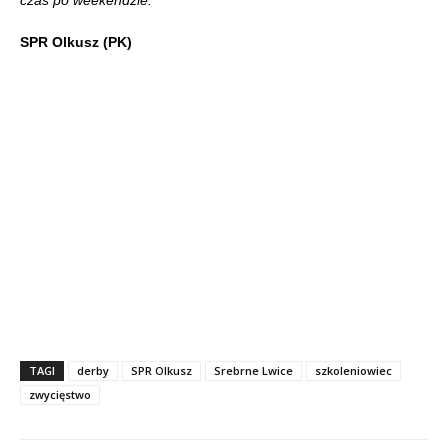
czas po weekendzie.
SPR Olkusz (PK)
TAGI
derby
SPR Olkusz
Srebrne Lwice
szkoleniowiec
zwycięstwo