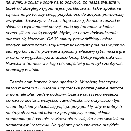
na wynik. Mogliśmy sobie na to pozwolić, bo nasza sytuacja w
tabeli od ubiegłego tygodnia jest już klarowna. Takie spotkania
są właśnie po to, aby swoją przydatność do zespołu potwierdziły
wszystkie dziewczyny. Ja się z tego cieszę, że mimo roszad w
składzie i wymienności pozycji udało się ten mecz w końcu
przechylić na swoją korzyść. Myślę, że nasze doświadczenie
okazało się kluczowe. Od 35 minuty prowadziliśmy i mimo
sporych emocji potrafiliśmy utrzymać korzystny dla nas wynik do
samego końca. Po przerwie złapaliśmy właściwy rytm, nasza gra
w obronie wyglądała już znacznie lepiej. Dobry impuls dała Ola
Nowicka w bramce, a z tego później łatwiej nam było zdobywać
przewagę w ataku.
– Zostało nam jeszcze jedno spotkanie. W sobotę kończymy
sezon meczem z Gliwicami. Poprzeczka pójdzie pewnie jeszcze
w górę, ale plan będzie podobny. Szansę dłuższego występu
ponownie dostaną wszystkie zawodniczki, ale oczywiście i tym
razem będziemy chcieli sięgnąć po przy punkty, aby w dobrych
nastrojach zamknąć udane z perspektywy czasu, składu
personalnego i ostatnie zawirowania w związku z możliwościami
treningowymi rozgrywki. Na głębsze podsumowania przyjdzie