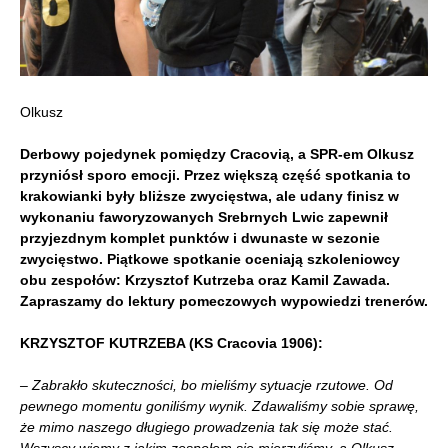
Olkusz
Derbowy pojedynek pomiędzy Cracovią, a SPR-em Olkusz
przyniósł sporo emocji. Przez większą część spotkania to
krakowianki były bliższe zwycięstwa, ale udany finisz w
wykonaniu faworyzowanych Srebrnych Lwic zapewnił
przyjezdnym komplet punktów i dwunaste w sezonie
zwycięstwo. Piątkowe spotkanie oceniają szkoleniowcy
obu zespołów: Krzysztof Kutrzeba oraz Kamil Zawada.
Zapraszamy do lektury pomeczowych wypowiedzi trenerów.
KRZYSZTOF KUTRZEBA (KS Cracovia 1906):
– Zabrakło skuteczności, bo mieliśmy sytuacje rzutowe. Od
pewnego momentu goniliśmy wynik. Zdawaliśmy sobie sprawę,
że mimo naszego długiego prowadzenia tak się może stać.