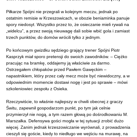
Piłkarze Spójni nie przegrali w kolejnym meczu, jednak po
ostatnim remisie w Krzeszowicach, w obozie beniaminka panuje
spory niedosyt. Wszystko przez to, że osieczanie mieli rywali na
„widelcu”, a przez swoją nieuwagę dali sobie wbić gola i zamiast
trzech punktów, do domów wrócili tylko z jednym.
Po końcowym gwizdku sędziego grający trener Spójni Piotr
Kasprzyk miał sporo pretensji do swoich zawodników. – Ciężko
pracując na bramkę, oddajemy ją właściwie za darmo.
Ostrzegałem chłopaków przed Pawłem Gawęckim –
napastnikiem, który przez cały mecz może być niewidoczny, a w
odpowiednim momencie dostawi nogę i jest po sprawie – mówi
szkoleniowiec zespołu z Osieka.
Rzeczywiście, to właśnie najlepszy w chwili obecnej z graczy
Świtu, zapewnił gospodarzom punkt, po tym jak celnie
przymierzył nie nogą, a tym razem głową po dośrodkowaniu M.
Marszałka. Defensywa gości mogła w tej sytuacji zrobić dużo
więcej. Zanim jednak krzeszowiczanie wyrównali, z prowadzenia
cieszyli się goście, kiedy to niedługo we wejściu na murawę, na