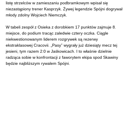
listę strzelców w zamieszaniu podbramkowym wpisał się
niezastąpiony trener Kasprzyk. Żywej legendzie Spójni dogrywał
młody zdolny Wojciech Niemczyk.
W tabeli zespół z Osieka z dorobkiem 17 punktów zajmuje 8.
miejsce, do podium tracąc zaledwie cztery oczka. Ciągle
niekwestionowanym liderem rozgrywek są rezerwy
ekstraklasowej Cracovii. „Pasy” wygrały już dziesiąty mecz tej
jesieni, tym razem 2:0 w Jaśkowicach. I to właśnie dzielnie
radząca sobie w konfrontacji z faworytem ekipa spod Skawiny
będzie najbliższym rywalem Spójni.