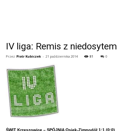
IV liga: Remis z niedosytem
Przez
Piotr Kubiczek
-
21 października 2014
81
0
ŚWIT Krzeszowice – SPÓJNIA Osiek-Zimnodół 1:1 (0:0)