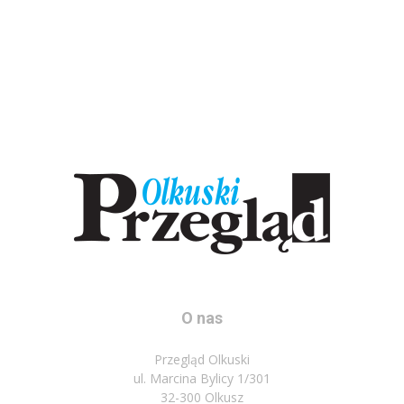
O nas
Przegląd Olkuski
ul. Marcina Bylicy 1/301
32-300 Olkusz