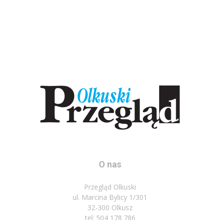
O nas
Przegląd Olkuski
ul. Marcina Bylicy 1/301
32-300 Olkusz
tel: 504 178 786