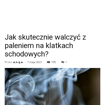
Jak skutecznie walczyć z
paleniem na klatkach
schodowych?
Przez
a.n.q.a.
-
7 maja 2025
175
1