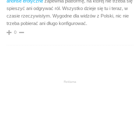
anonse erotyczne
zapewnia platformę, na której nie trzeba się
spieszyć ani odgrywać ról. Wszystko dzieje się tu i teraz, w
czasie rzeczywistym. Wygodne dla widzów z Polski, nic nie
trzeba pobierać ani długo konfigurować.
0
Reklama