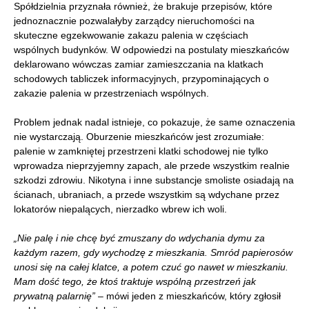
Spółdzielnia przyznała również, że brakuje przepisów, które
jednoznacznie pozwalałyby zarządcy nieruchomości na
skuteczne egzekwowanie zakazu palenia w częściach
wspólnych budynków. W odpowiedzi na postulaty mieszkańców
deklarowano wówczas zamiar zamieszczania na klatkach
schodowych tabliczek informacyjnych, przypominających o
zakazie palenia w przestrzeniach wspólnych.
Problem jednak nadal istnieje, co pokazuje, że same oznaczenia
nie wystarczają. Oburzenie mieszkańców jest zrozumiałe:
palenie w zamkniętej przestrzeni klatki schodowej nie tylko
wprowadza nieprzyjemny zapach, ale przede wszystkim realnie
szkodzi zdrowiu. Nikotyna i inne substancje smoliste osiadają na
ścianach, ubraniach, a przede wszystkim są wdychane przez
lokatorów niepalących, nierzadko wbrew ich woli.
„Nie palę i nie chcę być zmuszany do wdychania dymu za
każdym razem, gdy wychodzę z mieszkania. Smród papierosów
unosi się na całej klatce, a potem czuć go nawet w mieszkaniu.
Mam dość tego, że ktoś traktuje wspólną przestrzeń jak
prywatną palarnię”
– mówi jeden z mieszkańców, który zgłosił