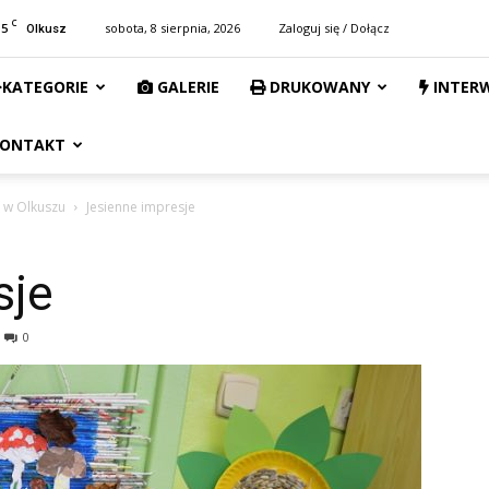
C
15
sobota, 8 sierpnia, 2026
Zaloguj się / Dołącz
Olkusz
KATEGORIE
GALERIE
DRUKOWANY
INTER
ONTAKT
h w Olkuszu
Jesienne impresje
sje
0