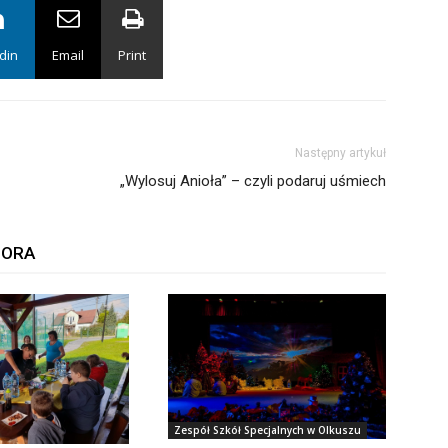
din
Email
Print
Następny artykuł
„Wylosuj Anioła” – czyli podaruj uśmiech
TORA
Zespół Szkół Specjalnych w Olkuszu