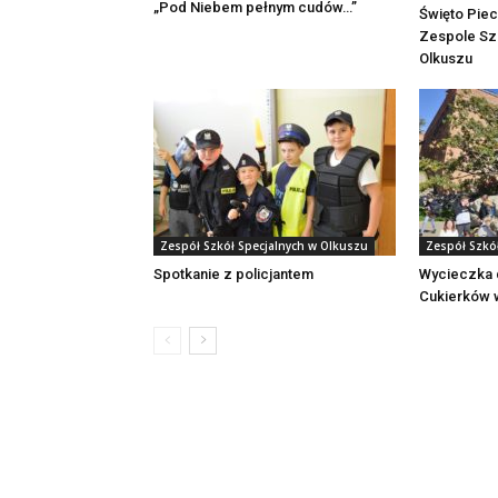
„Pod Niebem pełnym cudów…”
Święto Pie
Zespole Sz
Olkuszu
Zespół Szkół Specjalnych w Olkuszu
Zespół Szkó
Spotkanie z policjantem
Wycieczka 
Cukierków 