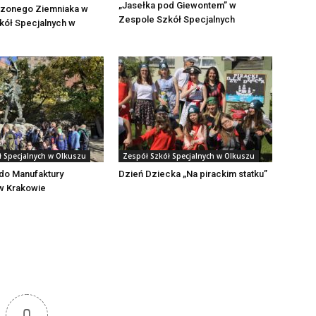
„Jasełka pod Giewontem’’ w
czonego Ziemniaka w
Zespole Szkół Specjalnych
kół Specjalnych w
ł Specjalnych w Olkuszu
Zespół Szkół Specjalnych w Olkuszu
do Manufaktury
Dzień Dziecka „Na pirackim statku”
w Krakowie
0