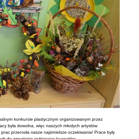
idualnym konkursie plastycznym organizowanym przez
pracy była dowolna, więc naszych młodych artystów
ść prac przerosła nasze najśmielsze oczekiwania!
Prace były
ech do zgryzienia wybierając laureatów.