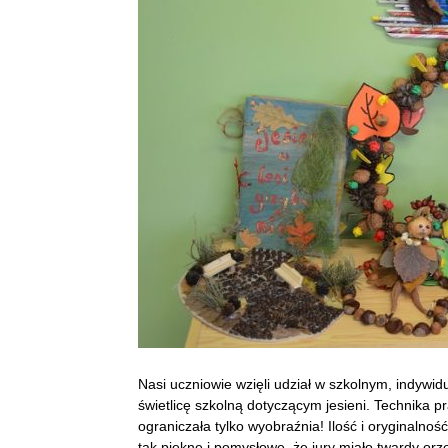
Nasi uczniowie wzięli udział w szkolnym, indyw
świetlicę szkolną dotyczącym jesieni. Technika 
ograniczała tylko wyobraźnia! Ilość i oryginalno
tak piękne i pomysłowe, że jury miało twardy orz