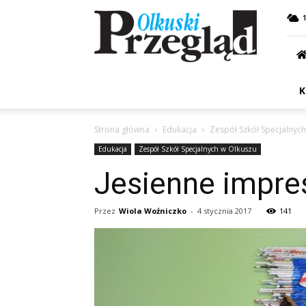
Przegląd
Olkuski
K
Strona główna
Edukacja
Zespół Szkół Specjalnyc
Edukacja
Zespół Szkół Specjalnych w Olkuszu
Jesienne impre
Przez
Wiola Woźniczko
-
4 stycznia 2017
141