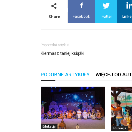
Facebook
Twitter
Linke
Share
Poprzedni artykuł
Kiermasz taniej książki
PODOBNE ARTYKUŁY
WIĘCEJ OD AU
Edukacja
Edukacja