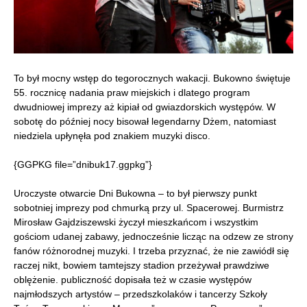
To był mocny wstęp do tegorocznych wakacji. Bukowno świętuje
55. rocznicę nadania praw miejskich i dlatego program
dwudniowej imprezy aż kipiał od gwiazdorskich występów. W
sobotę do później nocy bisował legendarny Dżem, natomiast
niedziela upłynęła pod znakiem muzyki disco.
{GGPKG file=”dnibuk17.ggpkg”}
Uroczyste otwarcie Dni Bukowna – to był pierwszy punkt
sobotniej imprezy pod chmurką przy ul. Spacerowej. Burmistrz
Mirosław Gajdziszewski życzył mieszkańcom i wszystkim
gościom udanej zabawy, jednocześnie licząc na odzew ze strony
fanów różnorodnej muzyki. I trzeba przyznać, że nie zawiódł się
raczej nikt, bowiem tamtejszy stadion przeżywał prawdziwe
oblężenie. publiczność dopisała też w czasie występów
najmłodszych artystów – przedszkolaków i tancerzy Szkoły