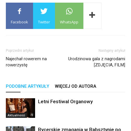
Facebook
Twitter
WhatsApp
Poprzedni artykuł
Następny artykuł
Najechał rowerem na
Urodzinowa gala z nagrodami
rowerzystę
[ZDJĘCIA, FILM]
PODOBNE ARTYKUŁY
WIĘCEJ OD AUTORA
Letni Festiwal Organowy
Aktualności
Rycerskie zmagania w Rabsztynie po