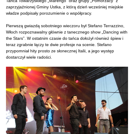
Tańca Towarzyskiego „Marengo” oraz grupy „Pomorzacy” z
zaprzyjaźnionej Gminy Ustka, z którą dzień wcześniej miejskie
władze podpisały porozumienie o współpracy.
Pierwszą gwiazdą sobotniego wieczoru był Stefano Terrazzino,
Włoch rozpoznawalny głównie z tanecznego show „Dancing with
the Stars”. W ostatnim czasie do tańca dołożył również śpiew i
teraz zgrabnie łączy te dwie profesje na scenie. Stefano
przypomniał hity prosto ze słonecznej Italii, a jego występ
dostarczył wiele radości.