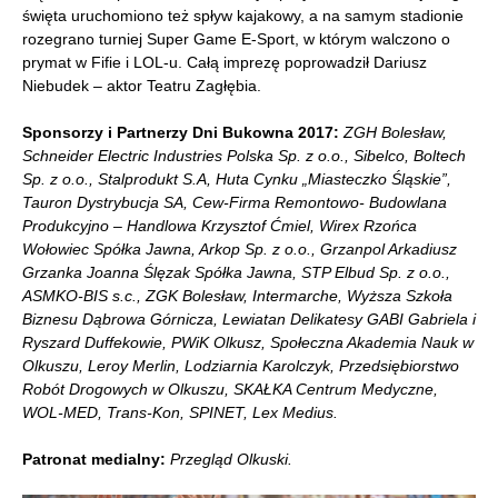
święta uruchomiono też spływ kajakowy, a na samym stadionie
rozegrano turniej Super Game E-Sport, w którym walczono o
prymat w Fifie i LOL-u. Całą imprezę poprowadził Dariusz
Niebudek – aktor Teatru Zagłębia.
Sponsorzy i Partnerzy Dni Bukowna 2017:
ZGH Bolesław,
Schneider Electric Industries Polska Sp. z o.o., Sibelco, Boltech
Sp. z o.o., Stalprodukt S.A, Huta Cynku „Miasteczko Śląskie”,
Tauron Dystrybucja SA, Cew-Firma Remontowo- Budowlana
Produkcyjno – Handlowa Krzysztof Ćmiel, Wirex Rzońca
Wołowiec Spółka Jawna, Arkop Sp. z o.o., Grzanpol Arkadiusz
Grzanka Joanna Ślęzak Spółka Jawna, STP Elbud Sp. z o.o.,
ASMKO-BIS s.c., ZGK Bolesław, Intermarche, Wyższa Szkoła
Biznesu Dąbrowa Górnicza, Lewiatan Delikatesy GABI Gabriela i
Ryszard Duffekowie, PWiK Olkusz, Społeczna Akademia Nauk w
Olkuszu, Leroy Merlin, Lodziarnia Karolczyk, Przedsiębiorstwo
Robót Drogowych w Olkuszu, SKAŁKA Centrum Medyczne,
WOL-MED, Trans-Kon, SPINET, Lex Medius.
Patronat medialny:
Przegląd Olkuski.