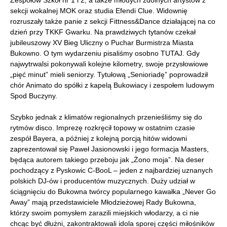
sekcji wokalnej MOK oraz studia Efendi Clue. Widownię
rozruszały także panie z sekcji Fittness&Dance działającej na co
dzień przy TKKF Gwarku. Na prawdziwych tytanów czekał
jubileuszowy XV Bieg Uliczny o Puchar Burmistrza Miasta
Bukowno. O tym wydarzeniu pisaliśmy osobno TUTAJ. Gdy
najwytrwalsi pokonywali kolejne kilometry, swoje przysłowiowe
„pięć minut” mieli seniorzy. Tytułową „Senioriadę” poprowadził
chór Animato do spółki z kapelą Bukowiacy i zespołem ludowym
Spod Buczyny.
Szybko jednak z klimatów regionalnych przenieśliśmy się do
rytmów disco. Imprezę rozkręcił topowy w ostatnim czasie
zespół Bayera, a później z kolejną porcją hitów widowni
zaprezentował się Paweł Jasionowski i jego formacja Masters,
będąca autorem takiego przeboju jak „Żono moja”. Na deser
pochodzący z Pyskowic C-BooL – jeden z najbardziej uznanych
polskich DJ-ów i producentów muzycznych. Duży udział w
ściągnięciu do Bukowna twórcy popularnego kawałka „Never Go
Away” mają przedstawiciele Młodzieżowej Rady Bukowna,
którzy swoim pomysłem zarazili miejskich włodarzy, a ci nie
chcąc być dłużni, zakontraktowali idola sporej części miłośników