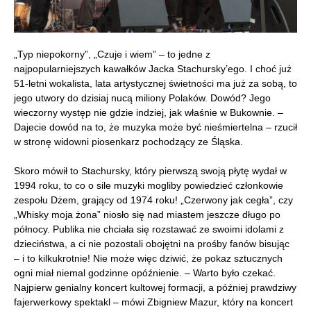
„Typ niepokorny”, „Czuje i wiem” – to jedne z
najpopularniejszych kawałków Jacka Stachursky’ego. I choć już
51-letni wokalista, lata artystycznej świetności ma już za sobą, to
jego utwory do dzisiaj nucą miliony Polaków. Dowód? Jego
wieczorny występ nie gdzie indziej, jak właśnie w Bukownie. –
Dajecie dowód na to, że muzyka może być nieśmiertelna – rzucił
w stronę widowni piosenkarz pochodzący ze Śląska.
Skoro mówił to Stachursky, który pierwszą swoją płytę wydał w
1994 roku, to co o sile muzyki mogliby powiedzieć członkowie
zespołu Dżem, grający od 1974 roku! „Czerwony jak cegła”, czy
„Whisky moja żona” niosło się nad miastem jeszcze długo po
północy. Publika nie chciała się rozstawać ze swoimi idolami z
dzieciństwa, a ci nie pozostali obojętni na prośby fanów bisując
– i to kilkukrotnie! Nie może więc dziwić, że pokaz sztucznych
ogni miał niemal godzinne opóźnienie. – Warto było czekać.
Najpierw genialny koncert kultowej formacji, a później prawdziwy
fajerwerkowy spektakl – mówi Zbigniew Mazur, który na koncert