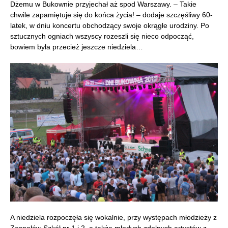
Dżemu w Bukownie przyjechał aż spod Warszawy. – Takie
chwile zapamiętuje się do końca życia! – dodaje szczęśliwy 60-
latek, w dniu koncertu obchodzący swoje okrągłe urodziny. Po
sztucznych ogniach wszyscy rozeszli się nieco odpocząć,
bowiem była przecież jeszcze niedziela…
A niedziela rozpoczęła się wokalnie, przy występach młodzieży z
Zespołów Szkół nr 1 i 2, a także młodych zdolnych artystów z