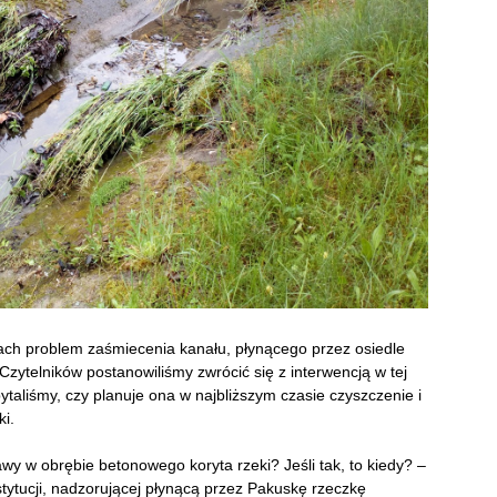
ach problem zaśmiecenia kanału, płynącego przez osiedle
zytelników postanowiliśmy zwrócić się z interwencją w tej
pytaliśmy, czy planuje ona w najbliższym czasie czyszczenie i
i.
wy w obrębie betonowego koryta rzeki? Jeśli tak, to kiedy? –
stytucji, nadzorującej płynącą przez Pakuskę rzeczkę