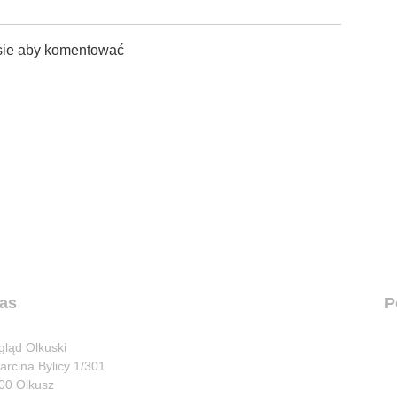
sie aby komentować
as
P
gląd Olkuski
Marcina Bylicy 1/301
00 Olkusz