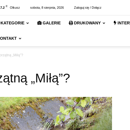
C
17.2
Olkusz
sobota, 8 sierpnia, 2026
Zaloguj się / Dołącz
KATEGORIE
GALERIE
DRUKOWANY
INTE
ONTAKT
rzątną „Miłą”?
ątną „Miłą”?