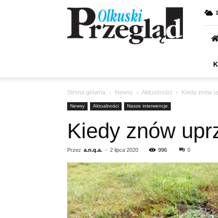
Przegląd
Olkuski
K
Strona główna
Newsy
Aktualności
Kiedy znów up
Newsy
Aktualności
Nasze interwencje
Kiedy znów uprz
Przez
a.n.q.a.
-
2 lipca 2020
996
0