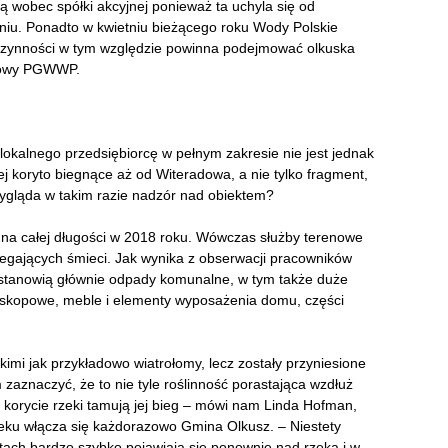
 wobec spółki akcyjnej ponieważ ta uchyla się od
niu. Ponadto w kwietniu bieżącego roku Wody Polskie
 czynności w tym względzie powinna podejmować olkuska
asowy PGWWP.
lokalnego przedsiębiorcę w pełnym zakresie nie jest jednak
j koryto biegnące aż od Witeradowa, a nie tylko fragment,
wygląda w takim razie nadzór nad obiektem?
a na całej długości w 2018 roku. Wówczas służby terenowe
legających śmieci. Jak wynika z obserwacji pracowników
h stanowią głównie odpady komunalne, w tym także duże
kineskopowe, meble i elementy wyposażenia domu, części
imi jak przykładowo wiatrołomy, lecz zostały przyniesione
aznaczyć, że to nie tyle roślinność porastająca wzdłuż
w korycie rzeki tamują jej bieg – mówi nam Linda Hofman,
cieku włącza się każdorazowo Gmina Olkusz. – Niestety
ytach bardzo szybko pojawiają się ponownie nad rzeką i w