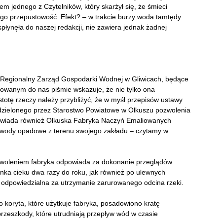
m jednego z Czytelników, który skarżył się, że śmieci
go przepustowość. Efekt? – w trakcie burzy woda tamtędy
płynęła do naszej redakcji, nie zawiera jednak żadnej
egionalny Zarząd Gospodarki Wodnej w Gliwicach, będące
erowanym do nas piśmie wskazuje, że nie tylko ona
istotę rzeczy należy przybliżyć, że w myśl przepisów ustawy
zielonego przez Starostwo Powiatowe w Olkuszu pozwolenia
owiada również Olkuska Fabryka Naczyń Emaliowanych
a wody opadowe z terenu swojego zakładu – czytamy w
ozwoleniem fabryka odpowiada za dokonanie przeglądów
ka cieku dwa razy do roku, jak również po ulewnych
e odpowiedzialna za utrzymanie zarurowanego odcina rzeki.
o koryta, które użytkuje fabryka, posadowiono kratę
rzeszkody, które utrudniają przepływ wód w czasie