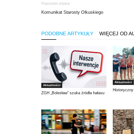
Poprzedni artykuł
Komunikat Starosty Olkuskiego
PODOBNE ARTYKUŁY
WIĘCEJ OD A
Aktualności
Aktualności
Historyczny
ZGH „Bolesław” szuka źródła hałasu