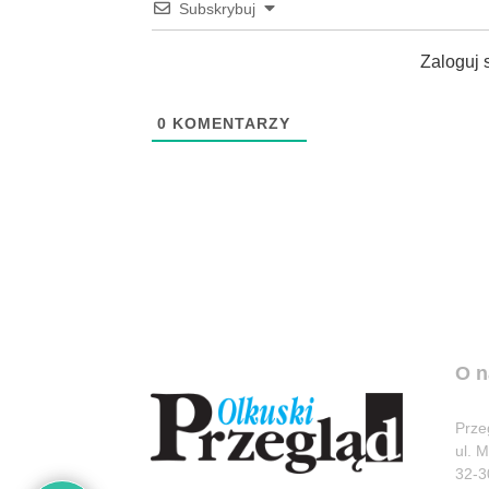
Subskrybuj
Zaloguj 
0
KOMENTARZY
O n
Prze
ul. 
32-3