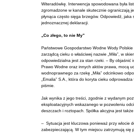
Witeradówkę. Interwencja spowodowana była liste
zgromadzone w kanale skutecznie ograniczają je
płynąca często sięga brzegów. Odpowiedź, jaka s
jednoznacznej deklaracji.
„Co złego, to nie My”
Państwowe Gospodarstwo Wodne Wody Polskie R
zarządcą cieku o właściwej nazwie „Miła”, w ski
odpowiedzialna jest za stan rzeki. – By objaśnić 
Prawo Wodne oraz innych aktów prawa, mocą ud
wodnoprawnego za rzekę „Miła” odcinkowo odp
„Emalia” S.A., która do koryta cieku odprowadz
piśmie.
Jak wynika z jego treści, zgodnie z wydanym p
eksploatacyjnych wskazanego w pozwoleniu odcin
deszczach i roztopach. Spółka akcyjna jest takż
– Sytuacja jest kluczowa ponieważ przy wlocie d
zabezpieczającą. W tym miejscu zatrzymują się p