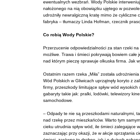
ewentualnych wezbrań. Wody Polskie interweniują
nałożonego na nią obowiązku ujętego w pozwole
udrożniły newralgiczną kratę mimo że cykliczne
fabryka – tłumaczy Linda Hofman, rzecznik pr
Co robią Wody Polskie?
Przerzucenie odpowiedzialności za stan rzeki na 
możliwe. Trawa i śmieci pokrywają bowiem całe je
nad którym pieczę sprawuje olkuska firma. Jak 
Ostatnim razem rzeka „Miła” została udrożnieni
Wód Polskich w Gliwicach uprzątnęły koryto z za
firmy, przeszkody limitujące spływ wód wysokic
gabaryty takie jak: pralki, lodówki, telewizory 
samochodowe.
– Odpady te nie są przeszkodami naturalnymi, tak
nad rzekę przez mieszkańców. Warto tym samym z
cieku utrudnia spływ wód, ile śmieci zalegające 
zaznaczając przy okazji, że w akcje sprzątania 
śmieci, zarówno te drobne, jak i o dużych gabar