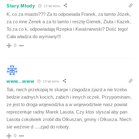
Stary Młody
13 lat temu
K. co za miasto??? Za to odpowiada Franek, za tamto Józek,
za co inne Zenek a za to tamto i resztę Gienek, Ziuta i Kazek.
To za co k. odpowiadają Rzepka i Kwaśniewski? Dość tego!
Cała władza do wymiany!!!
0
www...www
13 lat temu
Tak, niech przekopią te skarpe i zlagodza zjazd a nie trzeba
bedzie zadnych kocich, zabich i innych oczek. Przypominam,
ze jest to droga wojewodzka a w wojewodztwie nasz powiat
reprezentuje radny Marek Lasota. Czy ktos slyszal aby pan
Lasota cokolwiek zrobil dla Olkuszan, gminy i Olkusza. Niech
sie weźmie d ….zjad do roboty.
0