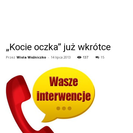
„Kocie oczka” już wkrótce
Przez
Wiola Woźniczko
-
14 lipca 2013
137
15