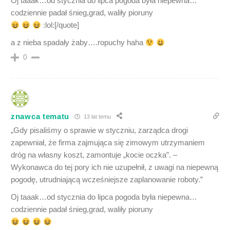
Oj taaak…od stycznia do lipca pogoda była niepewna…
codziennie padał śnieg,grad, waliły pioruny
:lol:[/quote]
a z nieba spadały żaby….ropuchy haha
0
znawca tematu
13 lat temu
„Gdy pisaliśmy o sprawie w styczniu, zarządca drogi
zapewniał, że firma zajmująca się zimowym utrzymaniem
dróg na własny koszt, zamontuje „kocie oczka”. –
Wykonawca do tej pory ich nie uzupełnił, z uwagi na niepewną
pogodę, utrudniającą wcześniejsze zaplanowanie roboty.”
Oj taaak…od stycznia do lipca pogoda była niepewna…
codziennie padał śnieg,grad, waliły pioruny