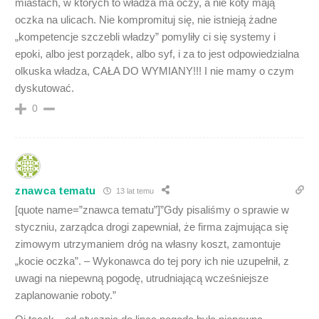
miastach, w których to władza ma oczy, a nie koty mają
oczka na ulicach. Nie kompromituj się, nie istnieją żadne
„kompetencje szczebli władzy” pomyliły ci się systemy i
epoki, albo jest porządek, albo syf, i za to jest odpowiedzialna
olkuska władza, CAŁA DO WYMIANY!!! I nie mamy o czym
dyskutować.
0
znawca tematu
13 lat temu
[quote name=”znawca tematu”]”Gdy pisaliśmy o sprawie w
styczniu, zarządca drogi zapewniał, że firma zajmująca się
zimowym utrzymaniem dróg na własny koszt, zamontuje
„kocie oczka”. – Wykonawca do tej pory ich nie uzupełnił, z
uwagi na niepewną pogodę, utrudniającą wcześniejsze
zaplanowanie roboty.”