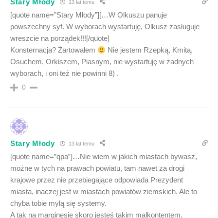
Stary Młody
13 lat temu
[quote name=”Stary Młody”][…W Olkuszu panuje
powszechny syf. W wyborach wystartuję, Olkusz zasługuje
wreszcie na porządek!!![/quote]
Konsternacja? Żartowałem
Nie jestem Rzepką, Kmitą,
Osuchem, Orkiszem, Piasnym, nie wystartuję w żadnych
wyborach, i oni też nie powinni 8) .
0
Stary Młody
13 lat temu
[quote name=”qpa”]…Nie wiem w jakich miastach bywasz,
możne w tych na prawach powiatu, tam nawet za drogi
krajowe przez nie przebiegające odpowiada Prezydent
miasta, inaczej jest w miastach powiatów ziemskich. Ale to
chyba tobie mylą się systemy.
A tak na marginesie skoro jesteś takim malkontentem,