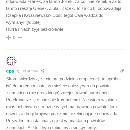
odpowiada Franek, za tamto Józek, za co inne Zenek a za to
tamto i resztę Gienek, Ziuta i Kazek. To za co k. odpowiadają
Rzepka i Kwaśniewski? Dość tego! Cała władza do
wymiany!!![/quote]
Hurra ! niech zyje bezkrólewie !
0
qpa
13 lat temu
Skoro twierdzisz, że nie ma podziału kompetencji, to spróbuj
iść do urzędu miasta, w mieście należącym do powiatu
ziemskiego (nie grodzkiego) zarejestrować samochód.
Przekonasz się o podziale kompetencji. Nie wiem w jakich
miastach bywasz, możne w tych na prawach powiatu, tam
nawet za drogi krajowe przez nie przebiegające odpowiada
Prezydent miasta, inaczej jest w miastach powiatów
ziemskich. Ale to chyba tobie mylą się systemy.