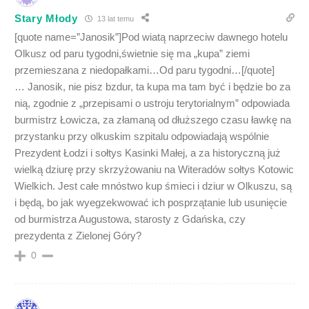
Stary Młody
13 lat temu
[quote name=”Janosik”]Pod wiatą naprzeciw dawnego hotelu
Olkusz od paru tygodni,świetnie się ma „kupa” ziemi
przemieszana z niedopałkami…Od paru tygodni…[/quote]
… Janosik, nie pisz bzdur, ta kupa ma tam być i będzie bo za
nią, zgodnie z „przepisami o ustroju terytorialnym” odpowiada
burmistrz Łowicza, za złamaną od dłuższego czasu ławkę na
przystanku przy olkuskim szpitalu odpowiadają wspólnie
Prezydent Łodzi i sołtys Kasinki Małej, a za historyczną już
wielką dziurę przy skrzyżowaniu na Witeradów sołtys Kotowic
Wielkich. Jest całe mnóstwo kup śmieci i dziur w Olkuszu, są
i będą, bo jak wyegzekwować ich posprzątanie lub usunięcie
od burmistrza Augustowa, starosty z Gdańska, czy
prezydenta z Zielonej Góry?
0