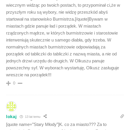
wiecznym widząc po twoich postach, to przypominał ci,że w
przyszłym roku są wybory, nie widzę przeszkód abyś
startował na stanowisko Burmistrza.[/quote]Bywam w
miastach gdzie panuje ład i porządek. W miastach
rządzonych mądrze, w których burmistrzowie i starostowie
interweniują skutecznie u samego diabła, gdy trzeba. W
normalnych miastach burmistrzowie odpowiadają za
porządek od tabliczki do tabliczki z nazwą miasta, a nie od
jednych drzwi urzędu do drugich. W Olkuszu panuje
powszechny syf. W wyborach wystartuję, Olkusz zasługuje
wreszcie na porządek!!!
0
lokaj
13 lat temu
[quote name=”Stary Młody”]K. co za miasto??? Za to