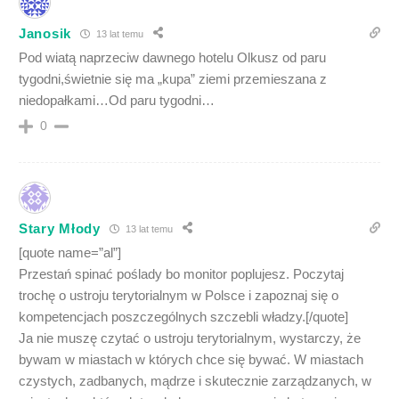
Janosik
13 lat temu
Pod wiatą naprzeciw dawnego hotelu Olkusz od paru
tygodni,świetnie się ma „kupa” ziemi przemieszana z
niedopałkami…Od paru tygodni…
0
Stary Młody
13 lat temu
[quote name=”al”]
Przestań spinać poślady bo monitor poplujesz. Poczytaj
trochę o ustroju terytorialnym w Polsce i zapoznaj się o
kompetencjach poszczególnych szczebli władzy.[/quote]
Ja nie muszę czytać o ustroju terytorialnym, wystarczy, że
bywam w miastach w których chce się bywać. W miastach
czystych, zadbanych, mądrze i skutecznie zarządzanych, w