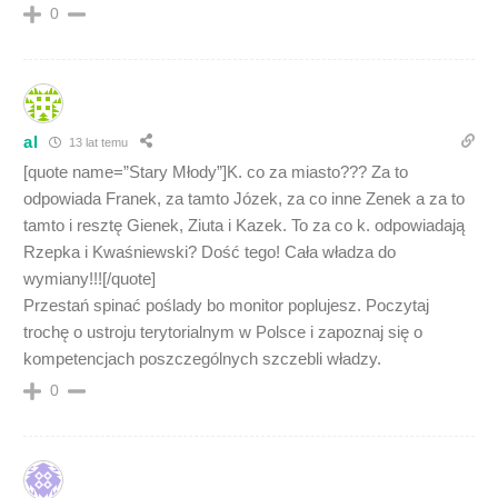
0
al
13 lat temu
[quote name=”Stary Młody”]K. co za miasto??? Za to
odpowiada Franek, za tamto Józek, za co inne Zenek a za to
tamto i resztę Gienek, Ziuta i Kazek. To za co k. odpowiadają
Rzepka i Kwaśniewski? Dość tego! Cała władza do
wymiany!!![/quote]
Przestań spinać poślady bo monitor poplujesz. Poczytaj
trochę o ustroju terytorialnym w Polsce i zapoznaj się o
kompetencjach poszczególnych szczebli władzy.
0