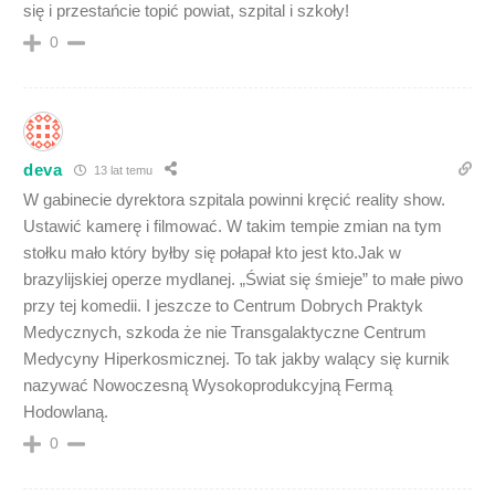
się i przestańcie topić powiat, szpital i szkoły!
0
deva
13 lat temu
W gabinecie dyrektora szpitala powinni kręcić reality show.
Ustawić kamerę i filmować. W takim tempie zmian na tym
stołku mało który byłby się połapał kto jest kto.Jak w
brazylijskiej operze mydlanej. „Świat się śmieje” to małe piwo
przy tej komedii. I jeszcze to Centrum Dobrych Praktyk
Medycznych, szkoda że nie Transgalaktyczne Centrum
Medycyny Hiperkosmicznej. To tak jakby walący się kurnik
nazywać Nowoczesną Wysokoprodukcyjną Fermą
Hodowlaną.
0