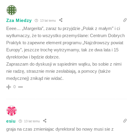
Zza Miedzy
13 lat temu
Eeee… „Margerita”, zaraz tu przyjdzie „Polak z małym” i ci
wytłumaczy, że to wszystko przemyślane: Centrum Dobrych
Praktyk to zapewne element programu „Najzdrowszy powiat
Europy”, jeszcze trochę wytrzymamy, tak ze dwa lata i 15
dyrektorów i będzie dobrze.
Zapraszam do dyskusji w sąsiednim wątku, bo sobie z nimi
nie radzę, strasznie mnie zesłabiają, a pomocy (także
medycznej) znikąd nie widać.
0
esiu
13 lat temu
graja na czas zmieniajac dyrektora! bo nowy musi sie z