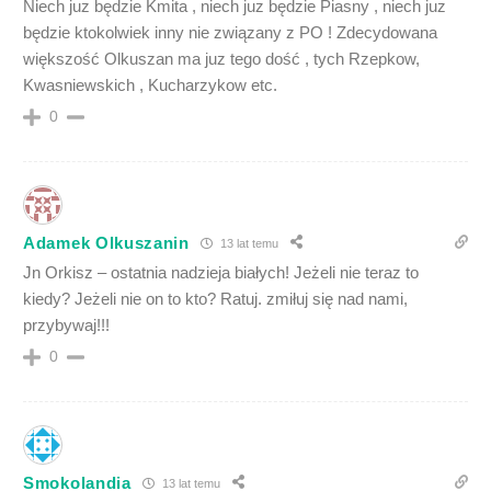
Niech juz będzie Kmita , niech juz będzie Piasny , niech juz
będzie ktokolwiek inny nie związany z PO ! Zdecydowana
większość Olkuszan ma juz tego dość , tych Rzepkow,
Kwasniewskich , Kucharzykow etc.
0
Adamek Olkuszanin
13 lat temu
Jn Orkisz – ostatnia nadzieja białych! Jeżeli nie teraz to
kiedy? Jeżeli nie on to kto? Ratuj. zmiłuj się nad nami,
przybywaj!!!
0
Smokolandia
13 lat temu