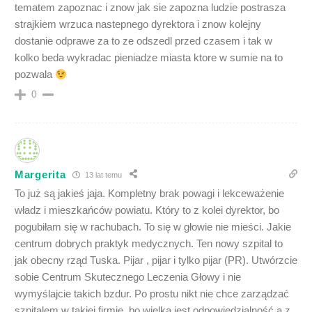
tematem zapoznac i znow jak sie zapozna ludzie postrasza
strajkiem wrzuca nastepnego dyrektora i znow kolejny
dostanie odprawe za to ze odszedl przed czasem i tak w
kolko beda wykradac pieniadze miasta ktore w sumie na to
pozwala
0
Margerita
13 lat temu
To już są jakieś jaja. Kompletny brak powagi i lekceważenie
władz i mieszkańców powiatu. Który to z kolei dyrektor, bo
pogubiłam się w rachubach. To się w głowie nie mieści. Jakie
centrum dobrych praktyk medycznych. Ten nowy szpital to
jak obecny rząd Tuska. Pijar , pijar i tylko pijar (PR). Utwórzcie
sobie Centrum Skutecznego Leczenia Głowy i nie
wymyślajcie takich bzdur. Po prostu nikt nie chce zarządzać
szpitalem w takiej firmie, bo wielka jest odpowiedzialność a z