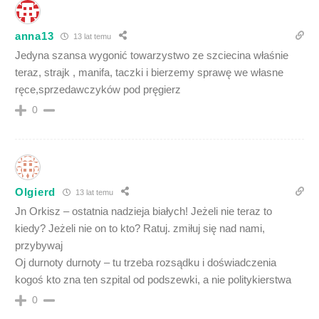
anna13
13 lat temu
Jedyna szansa wygonić towarzystwo ze szciecina właśnie
teraz, strajk , manifa, taczki i bierzemy sprawę we własne
ręce,sprzedawczyków pod pręgierz
0
Olgierd
13 lat temu
Jn Orkisz – ostatnia nadzieja białych! Jeżeli nie teraz to
kiedy? Jeżeli nie on to kto? Ratuj. zmiłuj się nad nami,
przybywaj
Oj durnoty durnoty – tu trzeba rozsądku i doświadczenia
kogoś kto zna ten szpital od podszewki, a nie politykierstwa
0