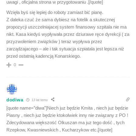
uwagi , oficjalna strona w przygotowaniu .[/quote]
Wzięła byś się lepiej do roboty zamiast bić pianę.
Z daleka czuć że sama dybiesz na fotelik a skutecznej
propozycji uszczelniajacej system finansowy szpitala nie ma
nikt. Kasa kiedyś wypływała przez dziurawe ręce dyrekcji ( za
przyzwoleniem związków ) teraz wypływa przez
zarządzajacego – ale i tak sytuacja szpiatala jest lepsza niż
przed ostatnią kadencją Konarskiego.
0
dodiwa
13 lat temu
[quote name=”diwa”]Niech juz będzie Kmita , niech juz będzie
Piasny , niech juz będzie ktokolwiek inny nie związany z PO !
Zdecydowana większość Olkuszan ma juz tego dość , tych
Rzepkow, Kwasniewskich , Kucharzykow etc.[/quote]