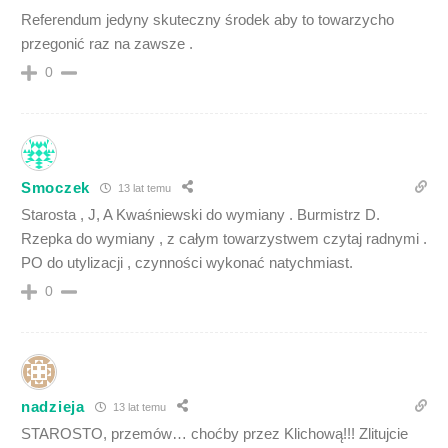
Referendum jedyny skuteczny środek aby to towarzycho
przegonić raz na zawsze .
0
Smoczek
13 lat temu
Starosta , J, A Kwaśniewski do wymiany . Burmistrz D.
Rzepka do wymiany , z całym towarzystwem czytaj radnymi .
PO do utylizacji , czynności wykonać natychmiast.
0
nadzieja
13 lat temu
STAROSTO, przemów… choćby przez Klichową!!! Zlitujcie