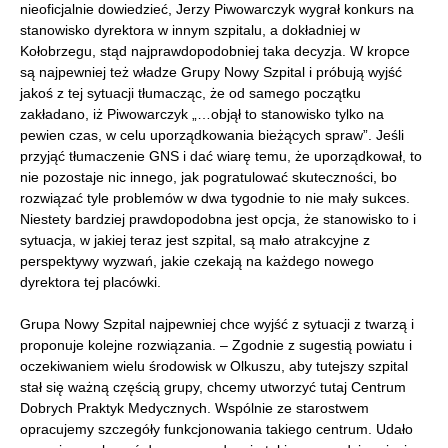
nieoficjalnie dowiedzieć, Jerzy Piwowarczyk wygrał konkurs na
stanowisko dyrektora w innym szpitalu, a dokładniej w
Kołobrzegu, stąd najprawdopodobniej taka decyzja. W kropce
są najpewniej też władze Grupy Nowy Szpital i próbują wyjść
jakoś z tej sytuacji tłumacząc, że od samego początku
zakładano, iż Piwowarczyk „…objął to stanowisko tylko na
pewien czas, w celu uporządkowania bieżących spraw”. Jeśli
przyjąć tłumaczenie GNS i dać wiarę temu, że uporządkował, to
nie pozostaje nic innego, jak pogratulować skuteczności, bo
rozwiązać tyle problemów w dwa tygodnie to nie mały sukces.
Niestety bardziej prawdopodobna jest opcja, że stanowisko to i
sytuacja, w jakiej teraz jest szpital, są mało atrakcyjne z
perspektywy wyzwań, jakie czekają na każdego nowego
dyrektora tej placówki.
Grupa Nowy Szpital najpewniej chce wyjść z sytuacji z twarzą i
proponuje kolejne rozwiązania. – Zgodnie z sugestią powiatu i
oczekiwaniem wielu środowisk w Olkuszu, aby tutejszy szpital
stał się ważną częścią grupy, chcemy utworzyć tutaj Centrum
Dobrych Praktyk Medycznych. Wspólnie ze starostwem
opracujemy szczegóły funkcjonowania takiego centrum. Udało