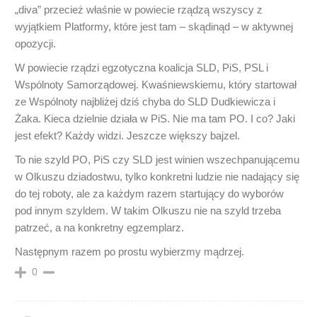
„diva” przecież właśnie w powiecie rządzą wszyscy z
wyjątkiem Platformy, które jest tam – skądinąd – w aktywnej
opozycji.
W powiecie rządzi egzotyczna koalicja SLD, PiS, PSL i
Wspólnoty Samorządowej. Kwaśniewskiemu, który startował
ze Wspólnoty najbliżej dziś chyba do SLD Dudkiewicza i
Żaka. Kieca dzielnie działa w PiS. Nie ma tam PO. I co? Jaki
jest efekt? Każdy widzi. Jeszcze większy bajzel.
To nie szyld PO, PiS czy SLD jest winien wszechpanującemu
w Olkuszu dziadostwu, tylko konkretni ludzie nie nadający się
do tej roboty, ale za każdym razem startujący do wyborów
pod innym szyldem. W takim Olkuszu nie na szyld trzeba
patrzeć, a na konkretny egzemplarz.
Następnym razem po prostu wybierzmy mądrzej.
0