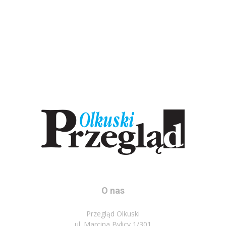
O nas
Przegląd Olkuski
ul. Marcina Bylicy 1/301