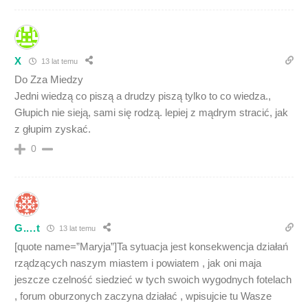
X
13 lat temu
Do Zza Miedzy
Jedni wiedzą co piszą a drudzy piszą tylko to co wiedza.,
Głupich nie sieją, sami się rodzą. lepiej z mądrym stracić, jak
z głupim zyskać.
0
G....t
13 lat temu
[quote name=”Maryja”]Ta sytuacja jest konsekwencja działań
rządzących naszym miastem i powiatem , jak oni maja
jeszcze czelność siedzieć w tych swoich wygodnych fotelach
, forum oburzonych zaczyna działać , wpisujcie tu Wasze