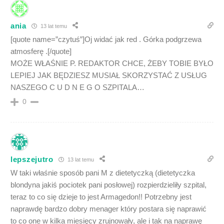
ania
13 lat temu
[quote name=”czytuś”]Oj widać jak red . Górka podgrzewa
atmosferę .[/quote]
MOŻE WŁAŚNIE P. REDAKTOR CHCE, ŻEBY TOBIE BYŁO
LEPIEJ JAK BĘDZIESZ MUSIAŁ SKORZYSTAĆ Z USŁUG
NASZEGO C U D N E G O SZPITALA…
0
lepszejutro
13 lat temu
W taki właśnie sposób pani M z dietetyczką (dietetyczka
blondyna jakiś pociotek pani posłowej) rozpierdzieliły szpital,
teraz to co się dzieje to jest Armagedon!! Potrzebny jest
naprawdę bardzo dobry menager który postara się naprawić
to co one w kilka miesięcy zrujnowały, ale i tak na naprawę