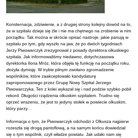
Konsternacja, zdziwienie, a z drugiej strony kolejny dowód na to,
że w szpitalu dzieje się źle i nie ma chętnego na zrobienie w nim
porządku. Tak można w skrócie opisać nastroje, jakie panują w
szpitalu po tym, gdy wyszło na jaw, że po dwóch tygodniach
Jerzy Piwowarczyk zrezygnował z posady dyrektora olkuskiego
szpitala. Jak informowaliśmy niedawno, dotychczasowa
dyrektorka Ilona Mróz, która objęła tę funkcję na początku roku,
złożyła dymisję. W trybie pilnym zwołano zgromadzenie
wspólników, które zaakceptowało kandydaturę
zaproponowanego przez Grupę Nowy Szpital Jerzego
Piwowarczyka. Ten z kolei wykazał się i nad podziw szybko pobił
rekord. Długości rządzenia olkuskim szpitalem. Trudno się
oprzeć wrażeniu, że jest to jedyny stołek w powiecie olkuskim,
który parzy…
Informacja o tym, że Piwowarczyk odchodzi z Olkusza najpierw
rozeszła się drogą pantoflową, a na samym końcu dowiedział
się o tym wspólnik, czyli władze powiatu. Jak udało nam się