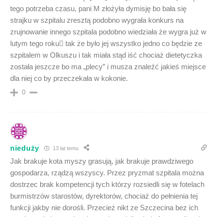
tego potrzeba czasu, pani M złożyła dymisję bo bała się
strajku w szpitalu zresztą podobno wygrała konkurs na
zrujnowanie innego szpitala podobno wiedziała że wygra już w
lutym tego roku tak że było jej wszystko jedno co będzie ze
szpitalem w Olkuszu i tak miała stąd iść chociaż dietetyczka
została jeszcze bo ma „plecy” i musza znaleźć jakieś miejsce
dla niej co by przeczekała w kokonie.
0
nieduży
13 lat temu
Jak brakuje kota myszy grasują, jak brakuje prawdziwego
gospodarza, rządzą wszyscy. Przez pryzmat szpitala można
dostrzec brak kompetencji tych którzy rozsiedli się w fotelach
burmistrzów starostów, dyrektorów, chociaż do pełnienia tej
funkcji jakby nie dorośli. Przecież nikt ze Szczecina bez ich