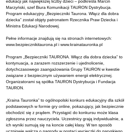
edukacji jak największej liczby dzieci – podkreśla Marcin
Marzyński, szef Biura Komunikacji TAURON Dystrybucja.
Program edukacyjny „Bezpieczniki Taurona. Włącz dla dobra
dziecka” został objęty patronatem Rzecznika Praw Dziecka i
Ministra Edukacji Narodowej.
Pełne informacje znajdują się na stronach internetowych:
www.bezpiecznikitaurona.pl i www.krainatauronka.pl
Program „Bezpieczniki TAURONA. Włącz dla dobra dziecka” to
kontynuacja, a zarazem rozszerzenie i ujednolicenie,
dotychczasowego zaangażowania Grupy TAURON w kwestie
związane z bezpiecznym używaniem energii elektrycznej.
Organizatorami są spółka TAURON Dystrybucja i Fundacja
TAURON.
„Kraina Tauronka” to ogólnopolski konkurs edukacyjny dla szkół
podstawowych w formie gry online, pokazujący, jak bezpiecznie
obchodzić się z prądem. Przystąpić do konkursu może klasa
zgłoszona przez nauczyciela. Uczestnicy grają indywidualnie, a
ich wyniki sumują się na koncie całej klasy. W ten sposób
uczniowie walczą o nagrody w postaci wycieczki do paryskiego