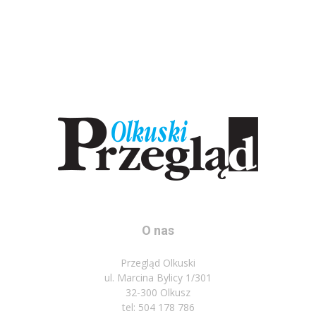
O nas
Przegląd Olkuski
ul. Marcina Bylicy 1/301
32-300 Olkusz
tel: 504 178 786