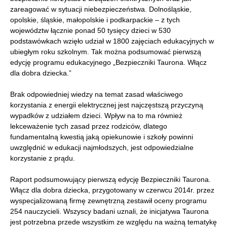
zareagować w sytuacji niebezpieczeństwa.
Dolnośląskie,
opolskie, śląskie, małopolskie i podkarpackie – z tych
województw łącznie ponad 50 tysięcy dzieci w 530
podstawówkach wzięło udział w 1800 zajęciach edukacyjnych w
ubiegłym roku szkolnym. Tak można podsumować pierwszą
edycję programu edukacyjnego „Bezpieczniki Taurona. Włącz
dla dobra dziecka.”
Brak odpowiedniej wiedzy na temat zasad właściwego
korzystania z energii elektrycznej jest najczęstszą przyczyną
wypadków z udziałem dzieci. Wpływ na to ma również
lekceważenie tych zasad przez rodziców, dlatego
fundamentalną kwestią jaką opiekunowie i szkoły powinni
uwzględnić w edukacji najmłodszych, jest odpowiedzialne
korzystanie z prądu.
Raport podsumowujący pierwszą edycję Bezpieczniki Taurona.
Włącz dla dobra dziecka, przygotowany w czerwcu 2014r. przez
wyspecjalizowaną firmę zewnętrzną zestawił oceny programu
254 nauczycieli. Wszyscy badani uznali, że inicjatywa Taurona
jest potrzebna przede wszystkim ze względu na ważną tematykę