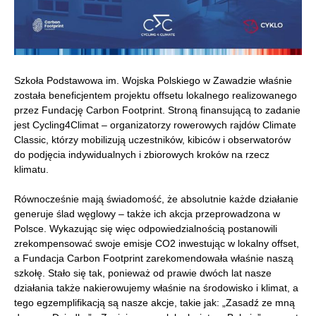
Szkoła Podstawowa im. Wojska Polskiego w Zawadzie właśnie
została beneficjentem projektu offsetu lokalnego realizowanego
przez Fundację Carbon Footprint. Stroną finansującą to zadanie
jest Cycling4Climat – organizatorzy rowerowych rajdów Climate
Classic, którzy mobilizują uczestników, kibiców i obserwatorów
do podjęcia indywidualnych i zbiorowych kroków na rzecz
klimatu.
Równocześnie mają świadomość, że absolutnie każde działanie
generuje ślad węglowy – także ich akcja przeprowadzona w
Polsce. Wykazując się więc odpowiedzialnością postanowili
zrekompensować swoje emisje CO2 inwestując w lokalny offset,
a Fundacja Carbon Footprint zarekomendowała właśnie naszą
szkołę. Stało się tak, ponieważ od prawie dwóch lat nasze
działania także nakierowujemy właśnie na środowisko i klimat, a
tego egzemplifikacją są nasze akcje, takie jak: „Zasadź ze mną