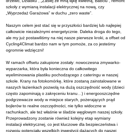
drzewo, Dziadku”, „Zasiej ze mną łąkę kwietną, Babciu”, remont
szkoły z wymianą instalacji elektrycznej na nową, czy
„Wyprzedaż Garażowa” w duchu „zero waste”.
Naszym celem jest stać się w przyszłości bardziej lub najlepiej
całkowicie niezależnymi energetycznie. Daleka droga do tego,
ale my już postawiliśmy na niej nasze pierwsze kroki, a offset od
Cycling4Climat bardzo nam w tym pomoże, za co jesteśmy
ogromnie wdzięczni!
W ramach offsetu zakupione zostały: nowoczesna zmywarko-
wyparzarka, która była konieczna do całkowitego
wyeliminowania plastiku pochodzącego z cateringu w naszej
szkole. Krany na fotokomórkę, które zostaną zainstalowane w
naszych łazienkach pozwolą na dużą oszczędność wody (dzieci
często zapominają o zakręceniu kranu…) i energooszczędne
podgrzewacze wody w miejsce starych, pożerających prąd
bojlerów to realne oszczędności, nie tylko widoczne w
rachunkach, ale też właśnie w śladzie węglowym naszej szkoły.
Przeprowadzony zostanie również kolejny etap wymiany
instalacji elektrycznej, co jest kluczowe dla bezpieczeństwa i
rozwoju potencjału wszelkich inwestycji dążących do naszej