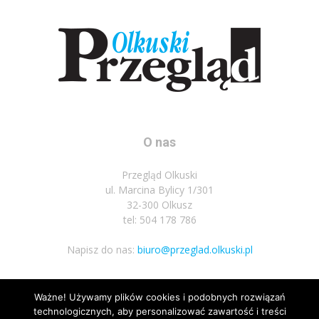
O nas
Przegląd Olkuski
ul. Marcina Bylicy 1/301
32-300 Olkusz
tel: 504 178 786
Napisz do nas:
biuro@przeglad.olkuski.pl
Ważne! Używamy plików cookies i podobnych rozwiązań
Podążaj za nami
technologicznych, aby personalizować zawartość i treści