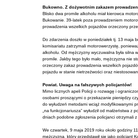
Bukowno. Z dożywotnim zakazem prowadzeni
Blisko dwa promile alkoholu miał kierowca motorow
Bukowanie. 39-latek poza prowadzeniem motorow
prowadzenia wszelkich pojazdów orzeczony prze
Do zdarzenia doszło w poniedziałek tj. 13 maja br
komisariatu zatrzymali motorowerzystę, poniewa
alkoholu. Od mężczyzny wyczuwalna była silna w
promile. Jakby tego było mało, mężczyzna nie st
orzeczony zakaz prowadzenia wszelkich pojazd
pojazdu w stanie nietrzeźwości oraz niestosowan
Powiat. Uwaga na fałszywych policjantów!
Mimo licznych apeli Policji o rozwagę i ogranic
osobami proszącymi o przekazanie pieniędzy cz
do wyłudzeń metodami wciąż modyfikowanymi prz
„na funkcjonariusza” wyłudził od małżeństwa z p
dniach podobne zgłoszenia policjanci otrzymali z
We czwartek, 9 maja 2019 roku około godziny 11 
mężczyzna, który przedstawił się jako policjant 