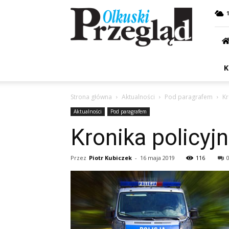
Przegląd
Olkuski
K
Strona główna
Aktualności
Pod paragrafem
Kr
Aktualności
Pod paragrafem
Kronika policyj
Przez
Piotr Kubiczek
-
16 maja 2019
116