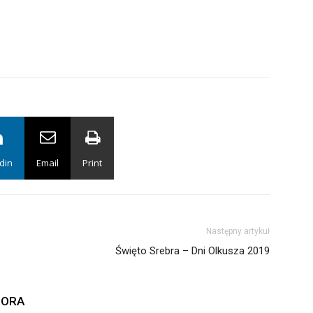
din
Email
Print
Następny artykuł
Święto Srebra – Dni Olkusza 2019
TORA