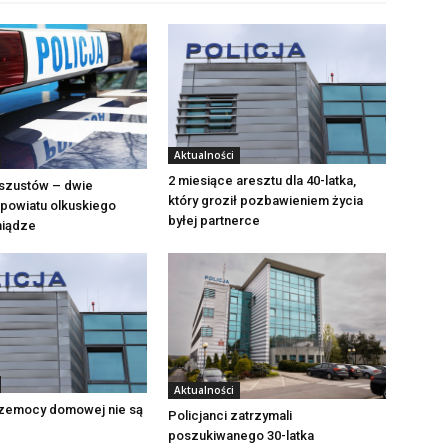
Aktualności
2 miesiące aresztu dla 40-latka,
szustów – dwie
który groził pozbawieniem życia
powiatu olkuskiego
byłej partnerce
eniądze
Aktualności
zemocy domowej nie są
Policjanci zatrzymali
poszukiwanego 30-latka