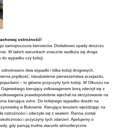
zachowaj ostrożność!
łego samopoczucia kierowców. Dodatkowo opady deszczu
cznie. W takich warunkach znacznie wydłuża się droga
do wypadku czy kolizji.
 odnotowano dwa wypadki i kilka kolizji drogowych.
erna prędkość, nieudzielenie pierwszeństwa przejazdu,
ojazdami – to główne przyczyny tych kolizji. W Olkuszu na
. Gajewskiego kierujący volkswagenem borą zderzył się z
wca volkswagena prawdopodobnie wjechał na skrzyżowanie na
iona kierująca volvo. Do kolejnego wypadku doszło na
arczynowską w Bukownie. Kierująca lexusem wjeżdżając na
 ostrożności i zderzyła się z seatem. Ranna został
 okoliczności i przyczyny tych zdarzeń. Apelujemy o
edy, gdy panują trudne warunki atmosferyczne.