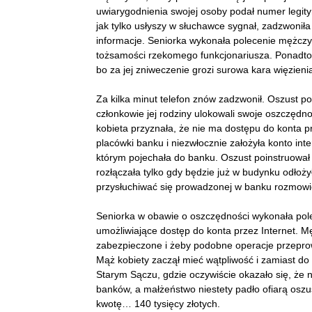
uwiarygodnienia swojej osoby podał numer legitym
jak tylko usłyszy w słuchawce sygnał, zadzwonił
informacje. Seniorka wykonała polecenie mężczy
tożsamości rzekomego funkcjonariusza. Ponadto us
bo za jej zniweczenie grozi surowa kara więzieni
Za kilka minut telefon znów zadzwonił. Oszust p
członkowie jej rodziny ulokowali swoje oszczędno
kobieta przyznała, że nie ma dostępu do konta pr
placówki banku i niezwłocznie założyła konto int
którym pojechała do banku. Oszust poinstruował j
rozłączała tylko gdy będzie już w budynku odłoży
przysłuchiwać się prowadzonej w banku rozmowi
Seniorka w obawie o oszczędności wykonała pole
umożliwiające dostęp do konta przez Internet. 
zabezpieczone i żeby podobne operacje przeprow
Mąż kobiety zaczął mieć wątpliwość i zamiast do 
Starym Sączu, gdzie oczywiście okazało się, ż
banków, a małżeństwo niestety padło ofiarą oszu
kwotę… 140 tysięcy złotych.