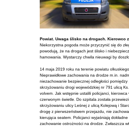
Powiat. Uwaga ślisko na drogach. Kierowco 
Niekorzystna pogoda może przyczynić się do z
powodują, że na drogach jest ślisko i niebezpie
hamowania. Wystarczy chwila nieuwagi by doszło 
14 maja 2019 roku na terenie powiatu olkuskiego
Nieprawidłowe zachowania na drodze m.in. nadmi
niezachowanie bezpiecznej odległości pomiędzy p
skrzyżowaniu drogi wojewódzkiej nr 791 ulicą Ks
volvem. Jak wstępnie ustalili policjanci, kiero
czerwonym świetle. Do szpitala została przewiez
skrzyżowaniu ulicy Leśnej z ulicą Kolejową i St
drogę z pierwszeństwem przejazdu, nie zachowała
kierująca seatem. Policjanci wyjaśniają dokładne
zachowanie ostrożności na drodze. Zwłaszcza wt