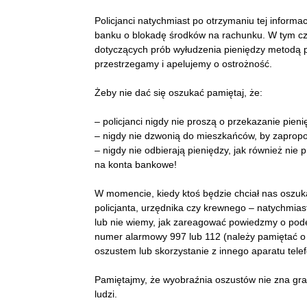
Policjanci natychmiast po otrzymaniu tej informa
banku o blokadę środków na rachunku. W tym czasi
dotyczących prób wyłudzenia pieniędzy metodą 
przestrzegamy i apelujemy o ostrożność.
Żeby nie dać się oszukać pamiętaj, że:
– policjanci nigdy nie proszą o przekazanie pien
– nigdy nie dzwonią do mieszkańców, by zapropo
– nigdy nie odbierają pieniędzy, jak również ni
na konta bankowe!
W momencie, kiedy ktoś będzie chciał nas oszuk
policjanta, urzędnika czy krewnego – natychmia
lub nie wiemy, jak zareagować powiedzmy o pode
numer alarmowy 997 lub 112 (należy pamiętać o 
oszustem lub skorzystanie z innego aparatu tele
Pamiętajmy, że wyobraźnia oszustów nie zna grani
ludzi.