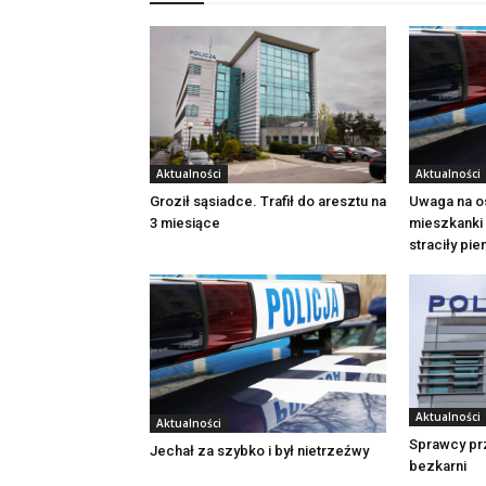
Aktualności
Aktualności
Groził sąsiadce. Trafił do aresztu na
Uwaga na o
3 miesiące
mieszkanki 
straciły pi
Aktualności
Aktualności
Sprawcy pr
Jechał za szybko i był nietrzeźwy
bezkarni