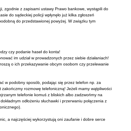
cji, zgodnie z zapisami ustawy Prawo bankowe, wystąpili do
e do sądeckiej policji wpłynęło już kilka zgłoszeń
podobną do przedstawionej powyżej. W związku tym
iędzy czy podanie haseł do konta!
nować im udział w prowadzonych przez siebie działaniach!
e proszą o ich przekazywanie obcym osobom czy przelewanie
ać w podobny sposób, podając się przez telefon np. za
st zakończmy rozmowę telefoniczną! Jeżeli mamy wątpliwości
jrzanym telefonie komuś z bliskich albo zadzwońmy na
dokładnym odłożeniu słuchawki i przerwaniu połączenia z
fonicznego).
c, a najczęściej wykorzystują oni zaufanie i dobre serce