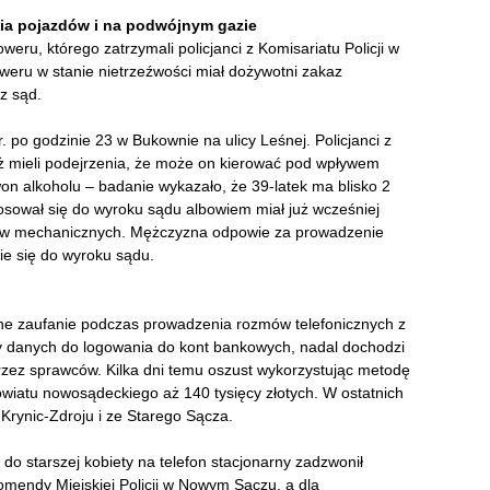
a pojazdów i na podwójnym gazie
eru, którego zatrzymali policjanci z Komisariatu Policji w
eru w stanie nietrzeźwości miał dożywotni zakaz
z sąd.
. po godzinie 23 w Bukownie na ulicy Leśnej. Policjanci z
ż mieli podejrzenia, że może on kierować pod wpływem
on alkoholu – badanie wykazało, że 39-latek ma blisko 2
osował się do wyroku sądu albowiem miał już wcześniej
ów mechanicznych. Mężczyzna odpowie za prowadzenie
ie się do wyroku sądu.
zone zaufanie podczas prowadzenia rozmów telefonicznych z
y danych do logowania do kont bankowych, nadal dochodzi
ez sprawców. Kilka dni temu oszust wykorzystując metodę
owiatu nowosądeckiego aż 140 tysięcy złotych. W ostatnich
 Krynic-Zdroju i ze Starego Sącza.
do starszej kobiety na telefon stacjonarny zadzwonił
Komendy Miejskiej Policji w Nowym Sączu, a dla