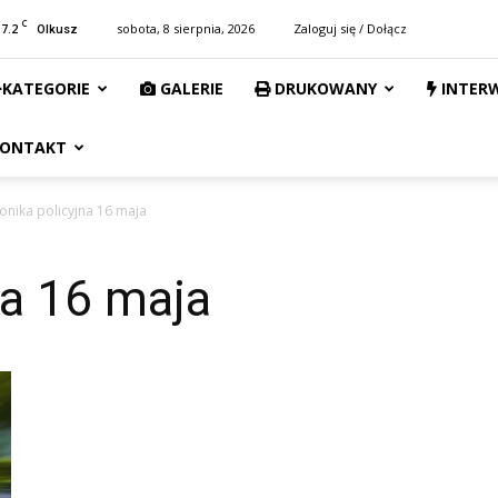
C
17.2
sobota, 8 sierpnia, 2026
Zaloguj się / Dołącz
Olkusz
KATEGORIE
GALERIE
DRUKOWANY
INTER
ONTAKT
onika policyjna 16 maja
na 16 maja
0