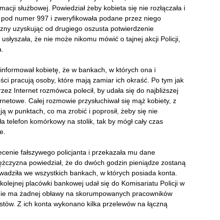
acji służbowej. Powiedział żeby kobieta się nie rozłączała i
a pod numer 997 i zweryfikowała podane przez niego
zny uzyskując od drugiego oszusta potwierdzenie
łyszała, że nie może nikomu mówić o tajnej akcji Policji,
a.
oinformował kobietę, że w bankach, w których ona i
ści pracują osoby, które mają zamiar ich okraść. Po tym jak
zez Internet rozmówca polecił, by udała się do najbliższej
ernetowe. Całej rozmowie przysłuchiwał się mąż kobiety, z
ą w punktach, co ma zrobić i poprosił, żeby się nie
ła telefon komórkowy na stolik, tak by mógł cały czas
e.
cenie fałszywego policjanta i przekazała mu dane
Mężczyzna powiedział, że do dwóch godzin pieniądze zostaną
adziła we wszystkich bankach, w których posiada konta.
kolejnej placówki bankowej udał się do Komisariatu Policji w
e nie ma żadnej obławy na skorumpowanych pracowników
stów. Z ich konta wykonano kilka przelewów na łączną