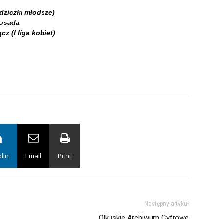
dziczki młodsze)
wosada
z (I liga kobiet)
din
Email
Print
Następny artykuł
Olkuskie Archiwum Cyfrowe