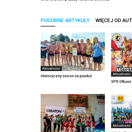
PODOBNE ARTYKUŁY
WIĘCEJ OD AU
Aktualności
Aktualności
Historyczny sezon na piasku!
SPR Olkusz
Aktualności