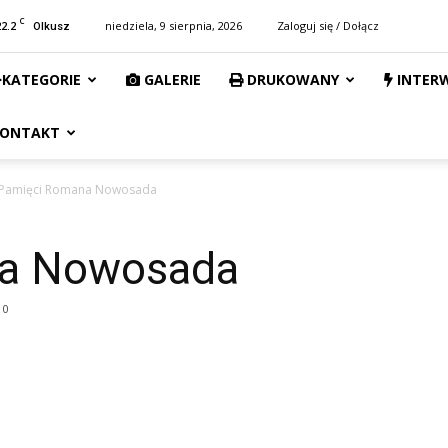
C
22.2
niedziela, 9 sierpnia, 2026
Zaloguj się / Dołącz
Olkusz
KATEGORIE
GALERIE
DRUKOWANY
INTER
ONTAKT
Pamięci Romana Nowosada
na Nowosada
0