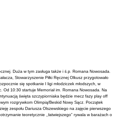
 ręcznej. Duża w tym zasługa także i ś.p. Romana Nowosada.
iałacza, Stowarzyszenie Piłki Ręcznej Olkusz przygotowało
ozpocznie się spotkanie I ligi młodziczek młodszych, w
ic. Od 10:30 startuje Memoriał im. Romana Nowosada. Na
ntynuacją święta szczypiorniaka będzie mecz fazy play off
igowym rozgrywkom Olimpią/Beskid Nowy Sącz. Początek
ieję zespołu Dariusza Olszewskiego na zajęcie pierwszego
– otrzymanie teoretycznie ,,łatwiejszego” rywala w barażach o