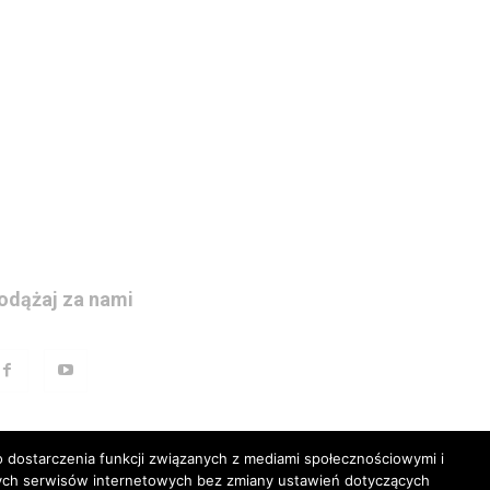
odążaj za nami
 dostarczenia funkcji związanych z mediami społecznościowymi i
szych serwisów internetowych bez zmiany ustawień dotyczących