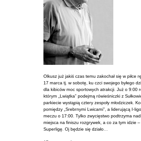
Olkusz już jakiś czas temu zakochał się w piłce
17 marca tj. w sobotę, ku czci swojego byłego dz
dla kibiców moc sportowych atrakcji. Już o 9:00 r
którym „Lwiątka” podejmą rówieśniczki z Sułkow
parkiecie wystąpią cztery zespoły młodziczek. Ko
pomiędzy „Srebrnymi Lwicami”, a liderującą I-l
meczu o 17:00. Tylko zwycięstwo podtrzyma nadz
miejsca na finiszu rozgrywek, a co za tym idzie 
Superligę. Oj będzie się działo…