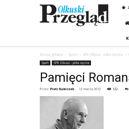
Przegląd
Olkuski
K
Strona główna
Sport
SPR Olkusz - piłka ręczna
Sport
SPR Olkusz - piłka ręczna
Pamięci Roma
Przez
Piotr Kubiczek
-
13 marca 2012
122