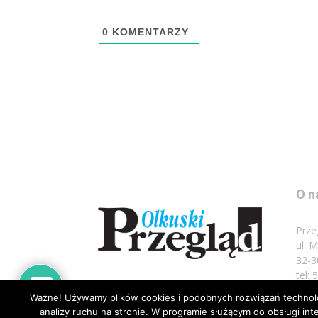
0
KOMENTARZY
O n
Prze
ul. 
32-3
tel:
Ważne! Używamy plików cookies i podobnych rozwiązań technolog
Napi
analizy ruchu na stronie. W programie służącym do obsługi i