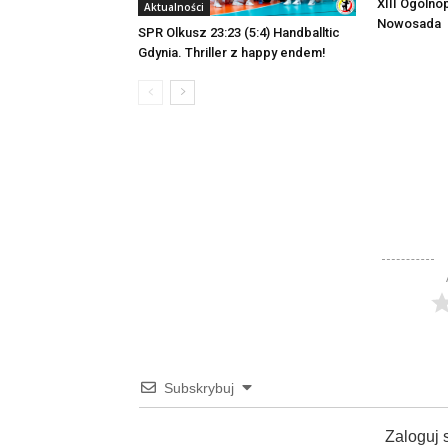
XIII Ogólno
Aktualności
Nowosada
SPR Olkusz 23:23 (5:4) Handballtic
Gdynia. Thriller z happy endem!
Subskrybuj
Zaloguj 