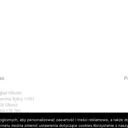
as
P
gląd Olkuski
Marcina Bylicy 1/301
00 Olkusz
 504 178 786
icznych, aby personalizować zawartość i treści reklamowe, a także do
sz do nas:
biuro@przeglad.olkuski.pl
nternetu można zmienić ustawienia dotyczące cookies.Korzystanie z na