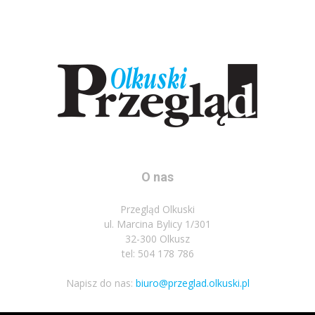
O nas
Przegląd Olkuski
ul. Marcina Bylicy 1/301
32-300 Olkusz
tel: 504 178 786
Napisz do nas:
biuro@przeglad.olkuski.pl