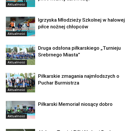
Aktualności
Igrzyska Młodzieży Szkolnej w halowej
piłce nożnej chłopców
Aktualności
Druga odsłona piłkarskiego „Turnieju
Srebrnego Miasta”
Aktualności
Piłkarskie zmagania najmłodszych o
Puchar Burmistrza
Aktualności
Piłkarski Memoriał niosący dobro
Aktualności