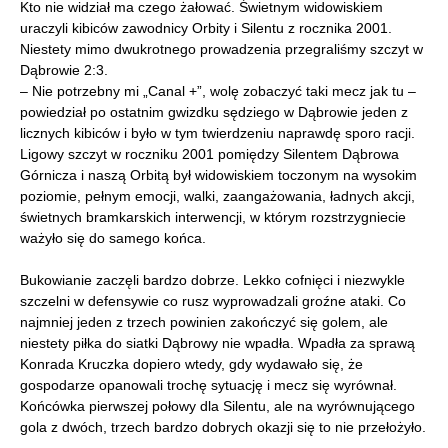
Kto nie widział ma czego żałować. Świetnym widowiskiem
uraczyli kibiców zawodnicy Orbity i Silentu z rocznika 2001.
Niestety mimo dwukrotnego prowadzenia przegraliśmy szczyt w
Dąbrowie 2:3.
– Nie potrzebny mi „Canal +”, wolę zobaczyć taki mecz jak tu –
powiedział po ostatnim gwizdku sędziego w Dąbrowie jeden z
licznych kibiców i było w tym twierdzeniu naprawdę sporo racji.
Ligowy szczyt w roczniku 2001 pomiędzy Silentem Dąbrowa
Górnicza i naszą Orbitą był widowiskiem toczonym na wysokim
poziomie, pełnym emocji, walki, zaangażowania, ładnych akcji,
świetnych bramkarskich interwencji, w którym rozstrzygniecie
ważyło się do samego końca.
Bukowianie zaczęli bardzo dobrze. Lekko cofnięci i niezwykle
szczelni w defensywie co rusz wyprowadzali groźne ataki. Co
najmniej jeden z trzech powinien zakończyć się golem, ale
niestety piłka do siatki Dąbrowy nie wpadła. Wpadła za sprawą
Konrada Kruczka dopiero wtedy, gdy wydawało się, że
gospodarze opanowali trochę sytuację i mecz się wyrównał.
Końcówka pierwszej połowy dla Silentu, ale na wyrównującego
gola z dwóch, trzech bardzo dobrych okazji się to nie przełożyło.