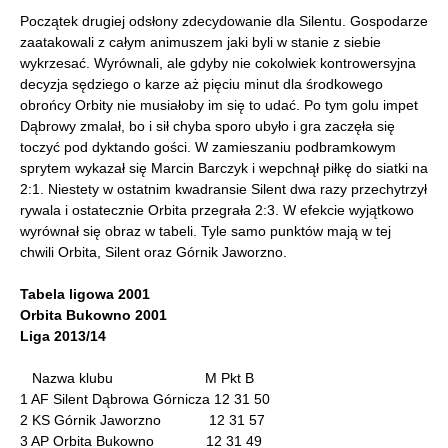
Początek drugiej odsłony zdecydowanie dla Silentu. Gospodarze
zaatakowali z całym animuszem jaki byli w stanie z siebie
wykrzesać. Wyrównali, ale gdyby nie cokolwiek kontrowersyjna
decyzja sędziego o karze aż pięciu minut dla środkowego
obrońcy Orbity nie musiałoby im się to udać. Po tym golu impet
Dąbrowy zmalał, bo i sił chyba sporo ubyło i gra zaczęła się
toczyć pod dyktando gości. W zamieszaniu podbramkowym
sprytem wykazał się Marcin Barczyk i wepchnął piłkę do siatki na
2:1. Niestety w ostatnim kwadransie Silent dwa razy przechytrzył
rywala i ostatecznie Orbita przegrała 2:3. W efekcie wyjątkowo
wyrównał się obraz w tabeli. Tyle samo punktów mają w tej
chwili Orbita, Silent oraz Górnik Jaworzno.
Tabela ligowa 2001
Orbita Bukowno 2001
Liga 2013/14
Nazwa klubu M Pkt B
1 AF Silent Dąbrowa Górnicza 12 31 50
2 KS Górnik Jaworzno 12 31 57
3 AP Orbita Bukowno 12 31 49