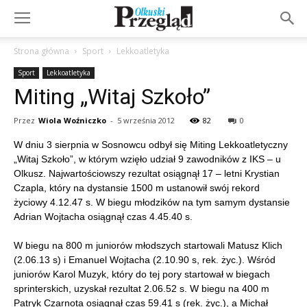
Strona główna
Sport
Lekkoatletyka
Sport
Lekkoatletyka
Miting „Witaj Szkoło”
Przez
Wiola Woźniczko
-
5 września 2012
82
0
W dniu 3 sierpnia w Sosnowcu odbył się Miting Lekkoatletyczny
„Witaj Szkoło”, w którym wzięło udział 9 zawodników z IKS – u
Olkusz. Najwartościowszy rezultat osiągnął 17 – letni Krystian
Czapla, który na dystansie 1500 m ustanowił swój rekord
życiowy 4.12.47 s. W biegu młodzików na tym samym dystansie
Adrian Wojtacha osiągnął czas 4.45.40 s.
W biegu na 800 m juniorów młodszych startowali Matusz Klich
(2.06.13 s) i Emanuel Wojtacha (2.10.90 s, rek. życ.). Wśród
juniorów Karol Muzyk, który do tej pory startował w biegach
sprinterskich, uzyskał rezultat 2.06.52 s. W biegu na 400 m
Patryk Czarnota osiągnął czas 59.41 s (rek. życ.), a Michał