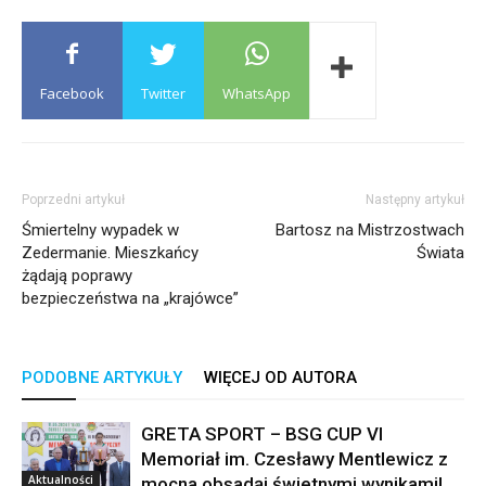
Facebook
Twitter
WhatsApp
Poprzedni artykuł
Następny artykuł
Śmiertelny wypadek w
Bartosz na Mistrzostwach
Zedermanie. Mieszkańcy
Świata
żądają poprawy
bezpieczeństwa na „krajówce”
PODOBNE ARTYKUŁY
WIĘCEJ OD AUTORA
GRETA SPORT – BSG CUP VI
Memoriał im. Czesławy Mentlewicz z
Aktualności
mocna obsadąi świetnymi wynikami!