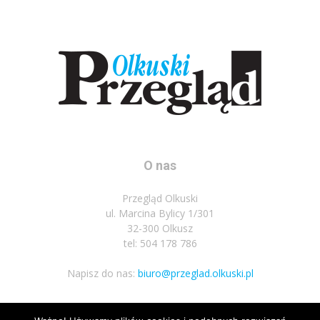
O nas
Przegląd Olkuski
ul. Marcina Bylicy 1/301
32-300 Olkusz
tel: 504 178 786
Napisz do nas:
biuro@przeglad.olkuski.pl