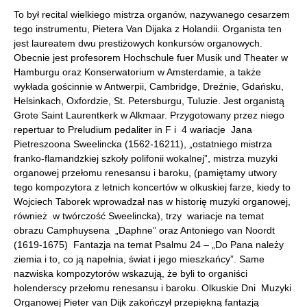
To był recital wielkiego mistrza organów, nazywanego cesarzem
tego instrumentu, Pietera Van Dijaka z Holandii. Organista ten
jest laureatem dwu prestiżowych konkursów organowych.
Obecnie jest profesorem Hochschule fuer Musik und Theater w
Hamburgu oraz Konserwatorium w Amsterdamie, a także
wykłada gościnnie w Antwerpii, Cambridge, Dreźnie, Gdańsku,
Helsinkach, Oxfordzie, St. Petersburgu, Tuluzie. Jest organistą
Grote Saint Laurentkerk w Alkmaar. Przygotowany przez niego
repertuar to Preludium pedaliter in F i 4 wariacje Jana
Pietreszoona Sweelincka (1562-16211), „ostatniego mistrza
franko-flamandzkiej szkoły polifonii wokalnej”, mistrza muzyki
organowej przełomu renesansu i baroku, (pamiętamy utwory
tego kompozytora z letnich koncertów w olkuskiej farze, kiedy to
Wojciech Taborek wprowadzał nas w historię muzyki organowej,
również w twórczość Sweelincka), trzy wariacje na temat
obrazu Camphuysena „Daphne” oraz Antoniego van Noordt
(1619-1675) Fantazja na temat Psalmu 24 – „Do Pana należy
ziemia i to, co ją napełnia, świat i jego mieszkańcy”. Same
nazwiska kompozytorów wskazują, że byli to organiści
holenderscy przełomu renesansu i baroku. Olkuskie Dni Muzyki
Organowej Pieter van Dijk zakończył przepiękną fantazją