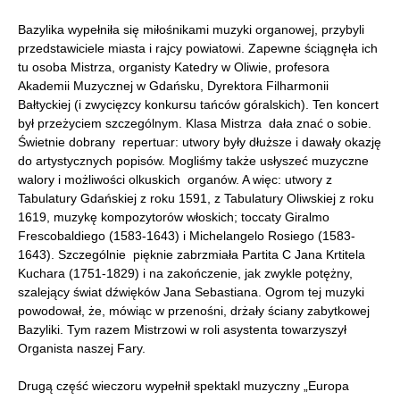
Bazylika wypełniła się miłośnikami muzyki organowej, przybyli
przedstawiciele miasta i rajcy powiatowi. Zapewne ściągnęła ich
tu osoba Mistrza, organisty Katedry w Oliwie, profesora
Akademii Muzycznej w Gdańsku, Dyrektora Filharmonii
Bałtyckiej (i zwycięzcy konkursu tańców góralskich). Ten koncert
był przeżyciem szczególnym. Klasa Mistrza dała znać o sobie.
Świetnie dobrany repertuar: utwory były dłuższe i dawały okazję
do artystycznych popisów. Mogliśmy także usłyszeć muzyczne
walory i możliwości olkuskich organów. A więc: utwory z
Tabulatury Gdańskiej z roku 1591, z Tabulatury Oliwskiej z roku
1619, muzykę kompozytorów włoskich; toccaty Giralmo
Frescobaldiego (1583-1643) i Michelangelo Rosiego (1583-
1643). Szczególnie pięknie zabrzmiała Partita C Jana Krtitela
Kuchara (1751-1829) i na zakończenie, jak zwykle potężny,
szalejący świat dźwięków Jana Sebastiana. Ogrom tej muzyki
powodował, że, mówiąc w przenośni, drżały ściany zabytkowej
Bazyliki. Tym razem Mistrzowi w roli asystenta towarzyszył
Organista naszej Fary.
Drugą część wieczoru wypełnił spektakl muzyczny „Europa