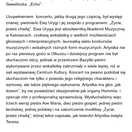
Sweelincka „Echo”.
Uzupełnieniem koncertu, jakby drugą jego częścią, był występ
znanej pieśniarki Ewy Urygi i jej zespołu z programem: „Życie,
jesteś chwilą”. Ewa Uryga jest absolwentką Akademii Muzycznej
w Katowicach, czołową wokalistką o wielkich możliwościach
głosowych i interpretacyjnych, laureatką wielu konkursów
muzycznych i wokalnych różnych form muzycznych. Artystka nie
po raz pierwszy gości w Olkuszu i dzisiejszy program nie był
słuchaczom obcy, jednak w przestrzeni Bazyliki pieśni
wykonywane przez wokalistkę zabrzmiały o wiele lepiej, niż w
sali wystawowej Centrum Kultury. Koncert na pewno podobał się
słuchaczom nie tylko z powodu jego religijnego charakteru i
wymowy, ale także pięknego wykonania. Artystka ma głos „jak
dzwon”, by nie powiedzieć okazjonalnie-jak organy Hummla- i
operuje nim z profesjonalną sprawnością. Wysłuchaliśmy więc
trzech wersji pieśni Ave Maria, dwu pieśni gospel, jednej pieśni
łacińskiej, jednej polskiej-i na zakończenie modlitwy „Życie,
jesteś chwilą”, której tekst napisała, jak twierdzi Artystka-święta
Teresa.