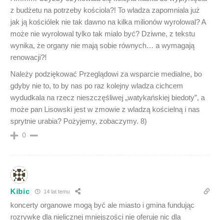
z budżetu na potrzeby kościola?! To wladza zapomniala już
jak ją kościólek nie tak dawno na kilka milionów wyrolowal? A
może nie wyrolowal tylko tak mialo być? Dziwne, z tekstu
wynika, że organy nie mają sobie równych… a wymagają
renowacji?!
Należy podziękować Przeglądowi za wsparcie medialne, bo
gdyby nie to, to by nas po raz kolejny wladza cichcem
wydudkala na rzecz nieszczęśliwej „watykańskiej biedoty”, a
może pan Lisowski jest w zmowie z wladzą kościelną i nas
sprytnie urabia? Pożyjemy, zobaczymy. 8)
0
Kibic
14 lat temu
koncerty organowe mogą być ale miasto i gmina fundując
rozrywkę dla nielicznej mniejszości nie oferuje nic dla