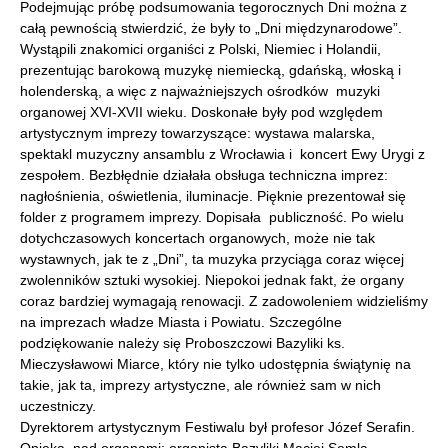
Podejmując próbę podsumowania tegorocznych Dni można z
całą pewnością stwierdzić, że były to „Dni międzynarodowe”.
Wystąpili znakomici organiści z Polski, Niemiec i Holandii,
prezentując barokową muzykę niemiecką, gdańską, włoską i
holenderską, a więc z najważniejszych ośrodków muzyki
organowej XVI-XVII wieku. Doskonałe były pod względem
artystycznym imprezy towarzyszące: wystawa malarska,
spektakl muzyczny ansamblu z Wrocławia i koncert Ewy Urygi z
zespołem. Bezbłędnie działała obsługa techniczna imprez:
nagłośnienia, oświetlenia, iluminacje. Pięknie prezentował się
folder z programem imprezy. Dopisała publiczność. Po wielu
dotychczasowych koncertach organowych, może nie tak
wystawnych, jak te z „Dni”, ta muzyka przyciąga coraz więcej
zwolenników sztuki wysokiej. Niepokoi jednak fakt, że organy
coraz bardziej wymagają renowacji. Z zadowoleniem widzieliśmy
na imprezach władze Miasta i Powiatu. Szczególne
podziękowanie należy się Proboszczowi Bazyliki ks.
Mieczysławowi Miarce, który nie tylko udostępnia świątynię na
takie, jak ta, imprezy artystyczne, ale również sam w nich
uczestniczy.
Dyrektorem artystycznym Festiwalu był profesor Józef Serafin.
Opieka nad organami: organista Bazyliki Maciej Semla.