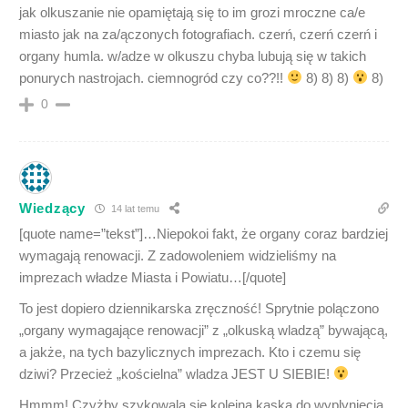
jak olkuszanie nie opamiętają się to im grozi mroczne ca/e
miasto jak na za/ączonych fotografiach. czerń, czerń czerń i
organy humla. w/adze w olkuszu chyba lubują się w takich
ponurych nastrojach. ciemnogród czy co??!!
8) 8) 8)
8)
0
Wiedzący
14 lat temu
[quote name=”tekst”]…Niepokoi fakt, że organy coraz bardziej
wymagają renowacji. Z zadowoleniem widzieliśmy na
imprezach władze Miasta i Powiatu…[/quote]
To jest dopiero dziennikarska zręczność! Sprytnie polączono
„organy wymagające renowacji” z „olkuską wladzą” bywającą,
a jakże, na tych bazylicznych imprezach. Kto i czemu się
dziwi? Przecież „kościelna” wladza JEST U SIEBIE!
Hmmm! Czyżby szykowala się kolejna kaska do wyplynięcia