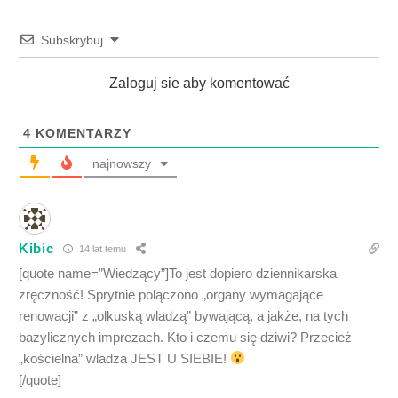
Subskrybuj
Zaloguj sie aby komentować
4
KOMENTARZY
najnowszy
Kibic
14 lat temu
[quote name=”Wiedzący”]To jest dopiero dziennikarska
zręczność! Sprytnie polączono „organy wymagające
renowacji” z „olkuską wladzą” bywającą, a jakże, na tych
bazylicznych imprezach. Kto i czemu się dziwi? Przecież
„kościelna” wladza JEST U SIEBIE!
[/quote]