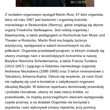
Z recitalem organowym wystąpił Martin Rost, 47-letni organista,
który od roku 1967 jest kantorem i organistą kościoła
mariackiego w Stralsundzie (Niemcy), gdzie znajdują się słynne
organy Friedricha Stellwagena. Jest solistą organistą i
klawesynistą, a także pedagogiem w Hochschule fuer Music und
Theater w Rostocku. Martin Rost ma bogaty życiorys
artystyczny, występował w salach koncertowych na obu
półkulach. Organista przedstawił program, w którym znalazły się
utwory znanego nam z wcześniejszych koncertów w naszej
Bazylice Heinricha Scheidemanna, a także Franza Tundera
(1614-1667) i żyjącego w Gdańsku niemieckiego organisty
Andreasa Neuhabera (1586-1666) oraz 3 tańce renesansowe z
Tabulatury Johanna Arpina. Odnosi się wrażenie, że nasz Gość
nie najlepiej się czuł w kontakcie z zabytkowymi organami
olkuskiej Bazyliki. W doborze repertuaru dominowały preambuły
i preludia chorałowe, utwory ze swej natury krótkie, co
powodowało, że między poszczególnymi utworami występowały
częste przerwy, a na dodatek Organista nie korzystał z
asystenta i sam wykonywał zmiany rejestrów, przy pomocy