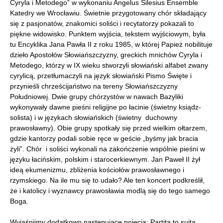
Cyryla i Metodego” w wykonaniu Angelus Silesius Ensemble
Katedry we Wrocławiu. Świetnie przygotowany chór składający
się z pasjonatów, znakomici soliści i recytatorzy pokazali to
piękne widowisko. Punktem wyjścia, tekstem wyjściowym, była
tu Encyklika Jana Pawła II z roku 1985, w której Papież nobilituje
dzieło Apostołów Słowiańszczyzny, greckich mnichów Cyryla i
Metodego, którzy w IX wieku stworzyli słowiański alfabet zwany
cyrylicą, przetłumaczyli na język słowiański Pismo Święte i
przynieśli chrześcijaństwo na tereny Słowiańszczyzny
Południowej. Dwie grupy chórzystów w nawach Bazyliki
wykonywały dawne pieśni religijne po łacinie (świetny ksiądz-
solista) i w językach słowiańskich (świetny duchowny
prawosławny). Obie grupy spotkały się przed wielkim ołtarzem,
gdzie kantorzy podali sobie ręce w geście „byśmy jak bracia
żyli”. Chór i soliści wykonali na zakończenie wspólnie pieśni w
języku łacińskim, polskim i starocerkiewnym. Jan Paweł II żył
ideą ekumenizmu, zbliżenia kościołów prawosławnego i
rzymskiego. Na ile mu się to udało? Ale ten koncert podkreślił,
że i katolicy i wyznawcy prawosławia modlą się do tego samego
Boga.
Wyjaśnijmy dodatkowo następujące pojęcia: Partita to suita