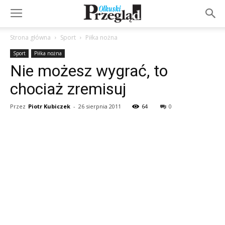
Strona główna
Sport
Piłka nożna
Sport
Piłka nożna
Nie możesz wygrać, to
chociaż zremisuj
Przez
Piotr Kubiczek
-
26 sierpnia 2011
64
0