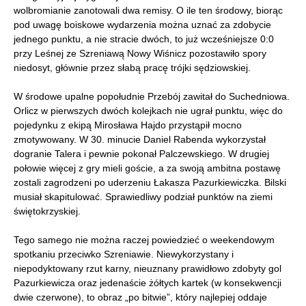
wolbromianie zanotowali dwa remisy. O ile ten środowy, biorąc
pod uwagę boiskowe wydarzenia można uznać za zdobycie
jednego punktu, a nie stracie dwóch, to już wcześniejsze 0:0
przy Leśnej ze Szreniawą Nowy Wiśnicz pozostawiło spory
niedosyt, głównie przez słabą pracę trójki sędziowskiej.
W środowe upalne popołudnie Przebój zawitał do Suchedniowa.
Orlicz w pierwszych dwóch kolejkach nie ugrał punktu, więc do
pojedynku z ekipą Mirosława Hajdo przystąpił mocno
zmotywowany. W 30. minucie Daniel Rabenda wykorzystał
dogranie Talera i pewnie pokonał Palczewskiego. W drugiej
połowie więcej z gry mieli goście, a za swoją ambitna postawę
zostali zagrodzeni po uderzeniu Łakasza Pazurkiewiczka. Bilski
musiał skapitulować. Sprawiedliwy podział punktów na ziemi
świętokrzyskiej.
Tego samego nie można raczej powiedzieć o weekendowym
spotkaniu przeciwko Szreniawie. Niewykorzystany i
niepodyktowany rzut karny, nieuznany prawidłowo zdobyty gol
Pazurkiewicza oraz jedenaście żółtych kartek (w konsekwencji
dwie czerwone), to obraz „po bitwie”, który najlepiej oddaje