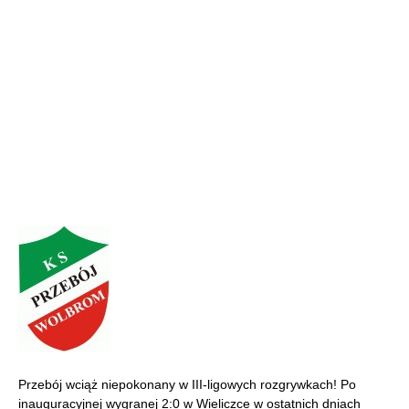
Przebój wciąż niepokonany w III-ligowych rozgrywkach! Po
inauguracyjnej wygranej 2:0 w Wieliczce w ostatnich dniach