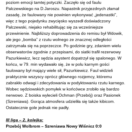
poziom emocji tamtej potyczki. Zaczęło się od faulu
Palczewskiego na D.Jaroszu. Napastnik przyjezdnych złamał
zasadę, że faulowany nie powinien wykonywać „jedenastki”,
więc z tego pojedynku zwycięsko wyszedł doświadczony
Palczewski, niejako rehabilitując się za wcześniejsze
przewinienie. Najbliższy doprowadzenia do remisu był Wdowik,
ale jego „bomba” z rzutu wolnego ze znacznej odległości
zatrzymała się na poprzeczce. Po godzinie gry, zdaniem wielu
obserwatorów zgodnie z przepisami, do siatki trafił rezerwowy
Pazurkiewicz, lecz sędzia asystent dopatrzył się spalonego. W
końcu, w 79. min wydawało się, że w polu karnym gości
faulowany był mający wiele sił, Pazurkiewicz. Faul widzieli
praktycznie wszyscy oprócz głównego rozjemcy, któremu
zabrakło odwagi i zdecydowania w podyktowaniu rzutu karnego.
Wobec sędziowskich pomyłek w końcówce zrobiło się bardzo
nerwowo. Z boiska wylecieli Ochman (Przebój) oraz Pasionek
(Szreniawa). Gorąca atmosfera udzieliła się także kibicom.
Ostatecznie gole jednak nie padły.
III liga – 2. kolejka:
Przebój Wolbrom – Szreniawa Nowy Wiśnicz 0:0