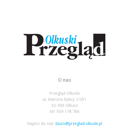
O nas
Przegląd Olkuski
ul. Marcina Bylicy 1/301
32-300 Olkusz
tel: 504 178 786
Napisz do nas:
biuro@przeglad.olkuski.pl