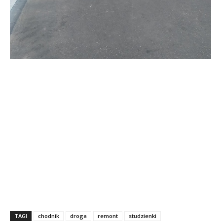
TAGI
chodnik
droga
remont
studzienki