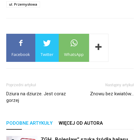
ul. Przemysłowa
Facebook
Twitter
WhatsApp
Poprzedni artykuł
Następny artykuł
Dziura na dziurze. Jest coraz
Znowu bez kwiatów…
gorzej
PODOBNE ARTYKUŁY
WIĘCEJ OD AUTORA
ZGH „Bolesław” szuka źródła hałasu