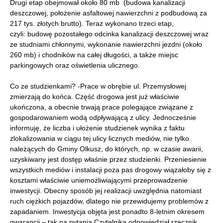
Drugi etap obejmował około 80 mb (budowa kanalizacji
deszczowej, położenie asfaltowej nawierzchni z podbudową za
217 tys. złotych brutto). Teraz wykonano trzeci etap,
czyli: budowę pozostałego odcinka kanalizacji deszczowej wraz
ze studniami chłonnymi, wykonanie nawierzchni jezdni (około
260 mb) i chodników na całej długości, a także miejsc
parkingowych oraz oświetlenia ulicznego.
Co ze studzienkami? -Prace w obrębie ul. Przemysłowej
zmierzają do końca. Część drogowa jest już właściwie
ukończona, a obecnie trwają prace polegające związane z
gospodarowaniem wodą odpływającą z ulicy. Jednocześnie
informuję, że liczba i ułożenie studzienek wynika z faktu
zlokalizowania w ciągu tej ulicy licznych mediów, nie tylko
należących do Gminy Olkusz, do których, np. w czasie awarii,
uzyskiwany jest dostęp właśnie przez studzienki. Przeniesienie
wszystkich mediów i instalacji poza pas drogowy wiązałoby się z
kosztami właściwie uniemożliwiającymi przeprowadzenie
inwestycji. Obecny sposób jej realizacji uwzględnia natomiast
ruch ciężkich pojazdów, dlatego nie przewidujemy problemów z
zapadaniem. Inwestycja objęta jest ponadto 8-letnim okresem
gwarancji – tak na pytania Czytelnika odpowiedział rzecznik