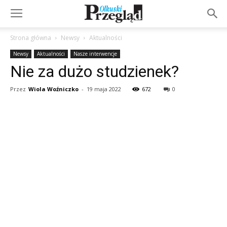
Strona główna
Newsy
Aktualności
Newsy
Aktualności
Nasze interwencje
Nie za dużo studzienek?
Przez
Wiola Woźniczko
-
19 maja 2022
672
0