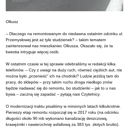
Olkusz
– Dlaczego na remontowanym do niedawna ostatnim odcinku ul.
Przemysłowej jest aż tyle studzienek? – takim tematem
zainteresował nas mieszkaniec Olkusza. Okazało się, że ta
kwestia intryguje więcej osób.
W ostatnim czasie w tej sprawie odebraliśmy w redakcji kilka
telefonów. – Czy z uwagi na duży ruch, również ciężkich aut, nie
można było „przenieść” ich na chodniki? Ludzie jeżdżą tam do
pracy, do sklepów – przy takim ruchu droga niedługo znów
będzie nadawać się do remontu, bo studzienki – jak to u nas
bywa – zaczną się zapadać – pytają nasi Czytelnicy.
O modernizacji traktu pisaliśmy w minionych latach kilkukrotnie.
Pierwszy etap remontu rozpoczął się w 2017 roku (na odcinku
długości około 90 mb wykonano kanalizację deszczową,
krawężniki i nawierzchnię asfaltową za 383 tys. złotych brutto).