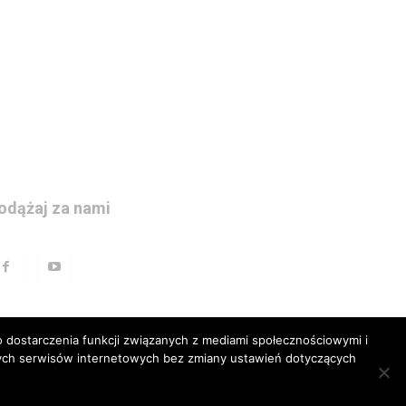
odążaj za nami
 dostarczenia funkcji związanych z mediami społecznościowymi i
szych serwisów internetowych bez zmiany ustawień dotyczących