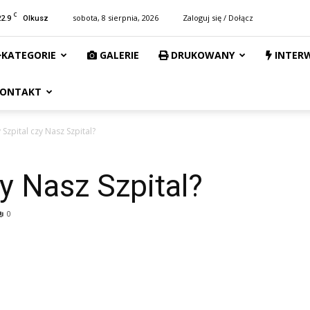
C
22.9
sobota, 8 sierpnia, 2026
Zaloguj się / Dołącz
Olkusz
KATEGORIE
GALERIE
DRUKOWANY
INTER
ONTAKT
Szpital czy Nasz Szpital?
y Nasz Szpital?
0