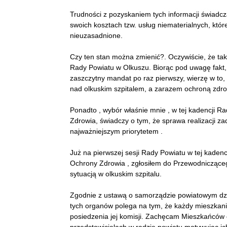
Trudności z pozyskaniem tych informacji świadcz
swoich kosztach tzw. usług niematerialnych, kt
nieuzasadnione.
Czy ten stan można zmienić?. Oczywiście, że tak
Rady Powiatu w Olkuszu. Biorąc pod uwagę fakt, 
zaszczytny mandat po raz pierwszy, wierzę w to,
nad olkuskim szpitalem, a zarazem ochroną zdr
Ponadto , wybór właśnie mnie , w tej kadencji 
Zdrowia, świadczy o tym, że sprawa realizacji za
najważniejszym priorytetem .
Już na pierwszej sesji Rady Powiatu w tej kadencj
Ochrony Zdrowia , zgłosiłem do Przewodniczącego
sytuacją w olkuskim szpitalu.
Zgodnie z ustawą o samorządzie powiatowym dzia
tych organów polega na tym, że każdy mieszkanie
posiedzenia jej komisji. Zachęcam Mieszkańców 