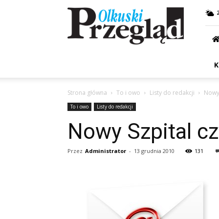
Przegląd
Olkuski
K
Strona główna
To i owo
Listy do redakcji
Nowy 
To i owo
Listy do redakcji
Nowy Szpital cz
Przez
Administrator
-
13 grudnia 2010
131