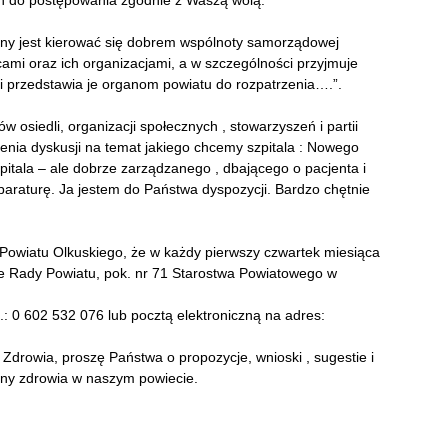
ch do postępowania zgodnie z Waszą wolą.
any jest kierować się dobrem wspólnoty samorządowej
ami oraz ich organizacjami, a w szczególności przyjmuje
i przedstawia je organom powiatu do rozpatrzenia….”.
osiedli, organizacji społecznych , stowarzyszeń i partii
enia dyskusji na temat jakiego chcemy szpitala : Nowego
pitala – ale dobrze zarządzanego , dbającego o pacjenta i
raturę. Ja jestem do Państwa dyspozycji. Bardzo chętnie
Powiatu Olkuskiego, że w każdy pierwszy czwartek miesiąca
ze Rady Powiatu, pok. nr 71 Starostwa Powiatowego w
.: 0 602 532 076 lub pocztą elektroniczną na adres:
Zdrowia, proszę Państwa o propozycje, wnioski , sugestie i
ny zdrowia w naszym powiecie.