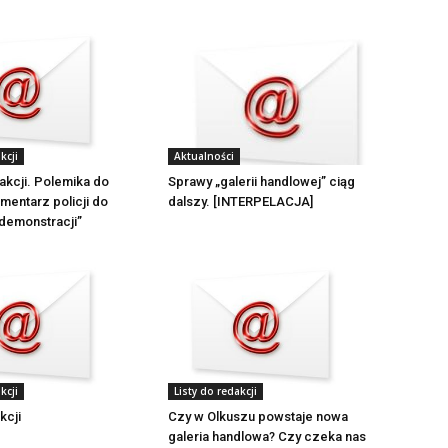
Aktualności
kcji
Sprawy „galerii handlowej” ciąg
dakcji. Polemika do
dalszy. [INTERPELACJA]
omentarz policji do
 demonstracji”
kcji
Listy do redakcji
kcji
Czy w Olkuszu powstaje nowa
galeria handlowa? Czy czeka nas