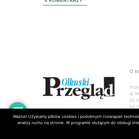
0
KOMENTARZY
O n
Prze
ul. 
32-3
tel:
Ważne! Używamy plików cookies i podobnych rozwiązań technolog
Napi
analizy ruchu na stronie. W programie służącym do obsługi i