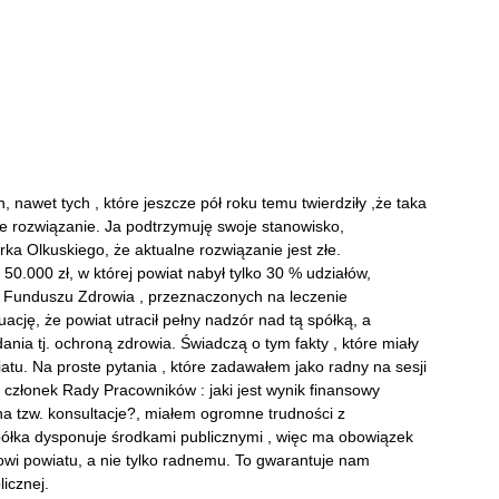
 nawet tych , które jeszcze pół roku temu twierdziły ,że taka
ne rozwiązanie. Ja podtrzymuję swoje stanowisko,
a Olkuskiego, że aktualne rozwiązanie jest złe.
50.000 zł, w której powiat nabył tylko 30 % udziałów,
o Funduszu Zdrowia , przeznaczonych na leczenie
ję, że powiat utracił pełny nadzór nad tą spółką, a
nia tj. ochroną zdrowia. Świadczą o tym fakty , które miały
atu. Na proste pytania , które zadawałem jako radny na sesji
 członek Rady Pracowników : jaki jest wynik finansowy
e na tzw. konsultacje?, miałem ogromne trudności z
spółka dysponuje środkami publicznymi , więc ma obowiązek
wi powiatu, a nie tylko radnemu. To gwarantuje nam
icznej.