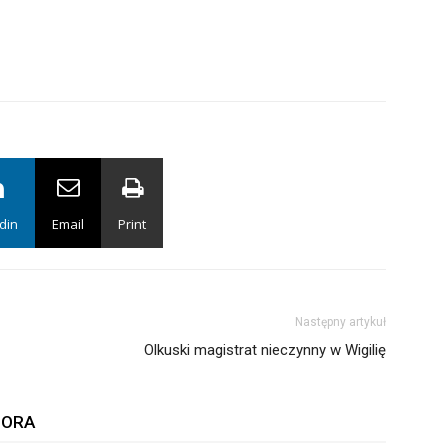
din
Email
Print
Następny artykuł
Olkuski magistrat nieczynny w Wigilię
TORA