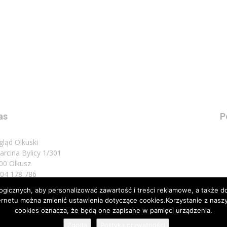
as
P
gląd Olkuski
Marcina Bylicy 1/301
00 Olkusz
 504 178 786
icznych, aby personalizować zawartość i treści reklamowe, a także do
sz do nas:
biuro@przeglad.olkuski.pl
nternetu można zmienić ustawienia dotyczące cookies.Korzystanie z na
cookies oznacza, że będą one zapisane w pamięci urządzenia.
Zgoda
Polityka prywatności