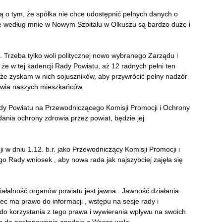
ą o tym, że spółka nie chce udostępnić pełnych danych o
óre według mnie w Nowym Szpitalu w Olkuszu są bardzo duże i
. Trzeba tylko woli politycznej nowo wybranego Zarządu i
że w tej kadencji Rady Powiatu, aż 12 radnych pełni ten
 że zyskam w nich sojuszników, aby przywrócić pełny nadzór
owia naszych mieszkańców.
Rady Powiatu na Przewodniczącego Komisji Promocji i Ochrony
dania ochrony zdrowia przez powiat, będzie jej
i w dniu 1.12. b.r. jako Przewodniczący Komisji Promocji i
 Rady wniosek , aby nowa rada jak najszybciej zajęła się
łalność organów powiatu jest jawna . Jawność działania
c ma prawo do informacji , wstępu na sesje rady i
do korzystania z tego prawa i wywierania wpływu na swoich