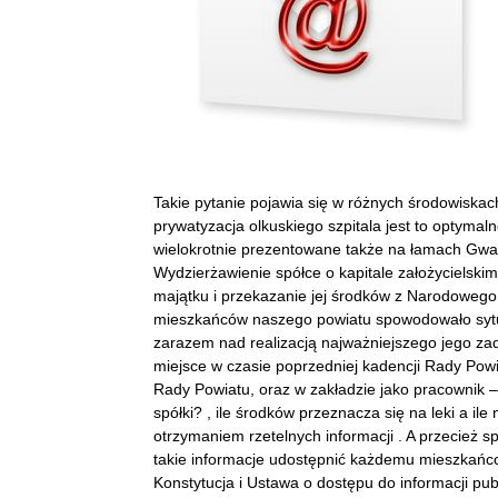
Takie pytanie pojawia się w różnych środowiskach,
prywatyzacja olkuskiego szpitala jest to optymal
wielokrotnie prezentowane także na łamach Gwark
Wydzierżawienie spółce o kapitale założycielskim 
majątku i przekazanie jej środków z Narodoweg
mieszkańców naszego powiatu spowodowało sytuac
zarazem nad realizacją najważniejszego jego zada
miejsce w czasie poprzedniej kadencji Rady Powi
Rady Powiatu, oraz w zakładzie jako pracownik –
spółki? , ile środków przeznacza się na leki a il
otrzymaniem rzetelnych informacji . A przecież 
takie informacje udostępnić każdemu mieszkańco
Konstytucja i Ustawa o dostępu do informacji publ