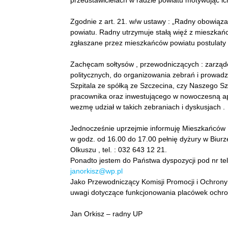
przedstawicielach w radzie powiatu motywując i
Zgodnie z art. 21. w/w ustawy : „Radny obowiąz
powiatu. Radny utrzymuje stałą więź z mieszkańc
zgłaszane przez mieszkańców powiatu postulaty 
Zachęcam sołtysów , przewodniczących : zarządów 
politycznych, do organizowania zebrań i prowadz
Szpitala ze spółką ze Szczecina, czy Naszego Sz
pracownika oraz inwestującego w nowoczesną apa
wezmę udział w takich zebraniach i dyskusjach .
Jednocześnie uprzejmie informuję Mieszkańców 
w godz. od 16.00 do 17.00 pełnię dyżury w Biur
Olkuszu , tel. : 032 643 12 21.
Ponadto jestem do Państwa dyspozycji pod nr tel
janorkisz@wp.pl
Jako Przewodniczący Komisji Promocji i Ochrony 
uwagi dotyczące funkcjonowania placówek ochro
Jan Orkisz – radny UP