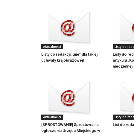
Aktualności
Listy do reda
Listy do redakcji: „nie” dla takiej
Listy do re
uchwały krajobrazowej!
artykułu „K
niedzielnej
Aktualności
Listy do reda
[SPROSTOWANIE] Sprostowanie
List do reda
ogłoszenia Urzędu Miejskiego w